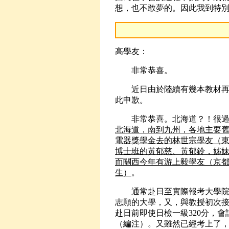
想，也不敢夢的。因此我到特
高學友：
非常恭喜。
近日由於陸續有幾本教材再版
此申歉。
非常恭喜。北海道？！很過
北海道，南到九州，各地主要
電器獎學金去的林世宗學友（
博士班的黃郁慈、黃郁鈴，姊妹
而關西今年有游上毅學友（京
生）
。
通常赴日至實際報考大學院之
志願的大學，又，與教授初次
赴日前即使日檢一級320分，
（編注）。又雖然已經考上了