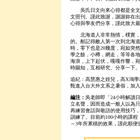
吳氏日文向來心得都是全文照
文照刊。謹此致謝，謝謝妳在
心得與學友們分享，謹此致大
北海道人非常熱情，樸實，相
的。猷記得敝人第一次到北海道
時，零下也是20幾度，宛如突
學之餘，小樽，網走，等等各
海浪，上下起伏，嘎嘎作響，
時賜知，互相研究、分享一下。
追紀：高慧惠之姪兒，高X鴻學
甄進入台大外文系之暑假，加
編注：
吳老師即「24小時解讀
立名聲，因而造成一般人以為
再練習會話與敬語的使用技巧，
訓練了。目前約100小時的課
～3年所累積的效果，謹此順便