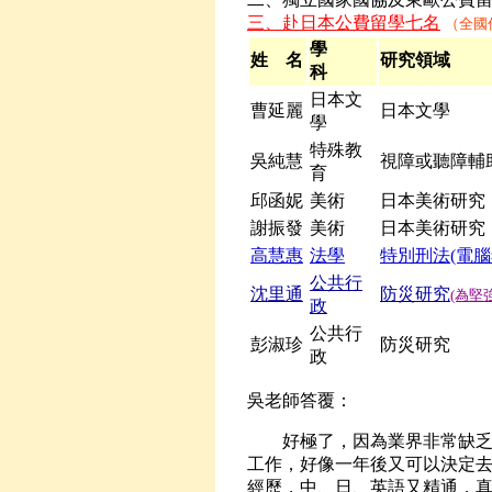
三、赴日本公費留學七名
（全國
學
姓 名
研究領域
科
日本文
曹延麗
日本文學
學
特殊教
吳純慧
視障或聽障輔
育
邱函妮
美術
日本美術研究
謝振發
美術
日本美術研究
高慧惠
法學
特別刑法
(電
公共行
沈里通
防災研究
(為
政
公共行
彭淑珍
防災研究
政
吳老師答覆：
好極了，因為業界非常缺乏具
工作，好像一年後又可以決定
經歷，中、日、英語又精通，