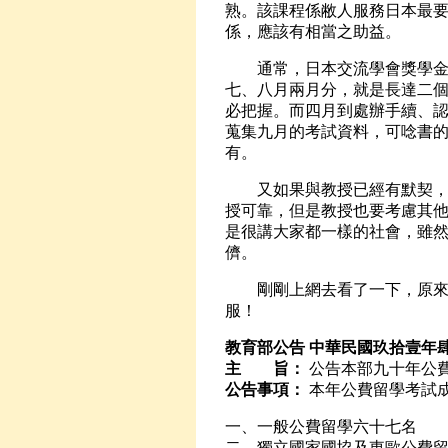
熟。該課程係敝人服務日本最
係，應該有相當之助益。
通常，日本交流學會獎學金學
七、八月兩月分，就是長達二
必把握。而四月到處辦手續、
蒐集九月的考試資料，可唸書
有。
又如果與教授已經有默契，一
授可靠，但是教授也要考慮其
是很講大家都一樣的社會，雖
儕。
剛剛上網去看了一下，原來妳
服！
教育部公告 中華民國玖拾壹年
主 旨：
公告本部九十年公
公告事項：
本年公費留學考試
一、一般公費留學六十七名
二、獨立國家國協及東歐公費