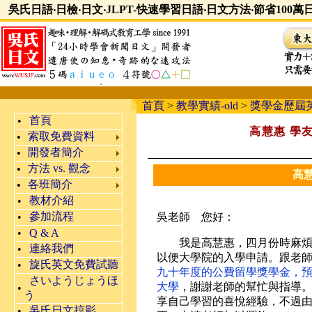
吳氏日語‧日檢‧日文‧JLPT-快速學習日語‧日文方法‧節省100
首頁
>
教學實績-old
>
獎學金歷屆
首頁
•
高慧惠 學
索取免費資料
•
開發者簡介
•
方法 vs. 觀念
•
高
各班簡介
•
教材介紹
•
參加流程
•
吳老師 您好：
•
Q & A
我是高慧惠，四月份時麻煩
連絡我們
•
以便大學院的入學申請。跟老
旋氏英文免費試聽
•
九十年度的公費留學獎學金，預計
さいようじょうほ
大學
，謝謝老師的幫忙與指導
•
う
享自己學習的喜悅經驗，不過
吳氏日文掠影
•