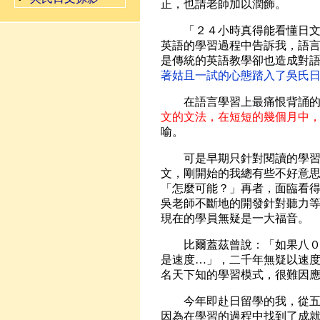
正，也請老師加以潤飾。
「２４小時真得能看懂日文
英語的學習過程中告訴我，語
是傳統的英語教學卻也造成對
著姑且一試的心態踏入了吳氏
在語言學習上最痛恨背誦的
文的文法，在短短的幾個月中
喻。
可是早期只針對閱讀的學習，
文，剛開始的我總有些不好意思
「怎麼可能？」再者，面臨看
吳老師不斷地的開發針對聽力
現在的學員無疑是一大福音。
比爾蓋茲曾說：「如果八０年
是速度…」，二千年無疑以速
名天下知的學習模式，很難因
今年即赴日留學的我，從五十
因為在學習的過程中找到了成