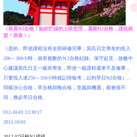
（恭喜N2合格！如此忙碌的上班生活，還能N2合格，謹此祝
賀！恭喜！）
（是的，即使課程沒有全部研修完畢，吳氏日文學友約投入
200～300小時，就有複數的Ｎ2合格紀錄。保守起見，故敝中
心建議吳氏日文一級班學友，即使一級課程還來不及修畢，
只要投入達250～350小時就記得報考，以利早日N2合格）。
同樣決心合格，早合格與晚合格，意義與機遇，都會很不
同，務必早日合格。
012-10-01 13:30:17
2012-10-01
2012-07日檢N1成績