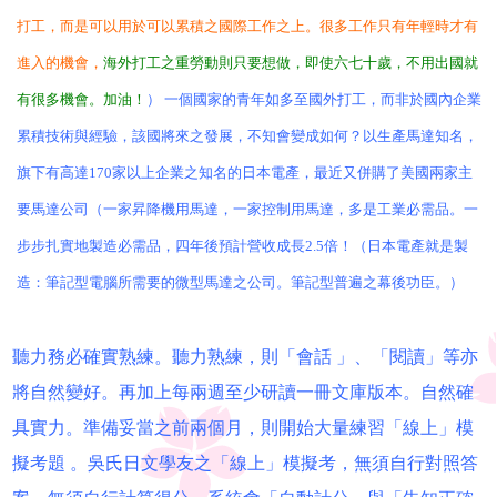
打工，而是可以用於可以累積之國際工作之上。很多工作只有年輕時才有
進入的機會，
海外打工之重勞動則只要想做，即使六七十歲，不用出國就
有很多機會。加油！
）
一個國家的青年如多至國外打工，而非於國內企業
累積技術與經驗，該國將來之發展，不知會變成如何？以生產馬達知名，
旗下有高達170家以上企業之知名的日本電產，最近又併購了美國兩家主
要馬達公司（一家昇降機用馬達，一家控制用馬達，多是工業必需品。一
步步扎實地製造必需品，四年後預計營收成長2.5倍！（日本電產就是製
造：筆記型電腦所需要的微型馬達之公司。筆記型普遍之幕後功臣。）
聽力務必確實熟練。聽力熟練，則「會話 」、「閱讀」等亦
將自然變好。再加上每兩週至少研讀一冊文庫版本。自然確
具實力。準備妥當之前兩個月，則開始大量練習「線上」模
擬考題 。吳氏日文學友之「線上」模擬考，無須自行對照答