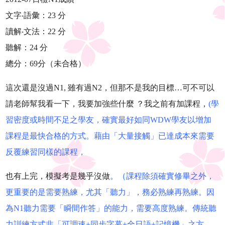
文字‧語彙：23 分
讀解‧文法：22 分
聽解：24 分
總分：69分（未合格）
這次還是沒過N1, 雖有過N2，但那不是我的目標…可不可以
請老師幫我看一下，我要加強些什麼 ？我之前有加課程，
(學
習密度或時間不足之學友，確實最好如同WDW學友以增加
課程是最快合格的方式
。藉由「大量接觸」已達成本來需要
反覆練習同樣的課程，
也有上完，模擬考是幾乎沒做
。（
課程除須確實修畢之外，
更重要的是需要熟練，尤其「聽力」，務必熟練再熟練。因
為N1聽力需要「瞬間作答」的能力，需要高度熟練。傳統聽
力訓練方式非「可調速+同步字幕+全日語+記憶機」之方