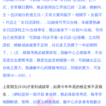
式，非常曠日費時。務必善用自己早就已經「正確」瞭解內
文 + 也詳細分析過文法 + 又有大量同義字 + 相關字 + 反義字
+ 片語之「全日語課程」，以確保可早日合格。未確實熟練
全日語課程之N2合格學友，難以確保下一次就N1合格。等待
自己使用過非「可調速+同步字幕+全日語+記憶機」之坊間
課程，瞭解成效確實不足時，往往多又浪費了一年的期間
了。）(又，模擬考務必確實研習，因敝中心之模擬考，不但
高度近似實際考題，難度也故意稍微難一些，可鍛鍊出足以
合格之實力。熟練敝中心的模擬考的話，同樣的實力，可多
發揮10～20分。)
上星期五(9/28)才拿到成績單，結果今年年底的檢定來不及報
名
，
（網站提前一個月就 會放榜，務必保留准考證、報考等
相關帳號、密碼，以便上網查成績。敝中心亦多會有複數次