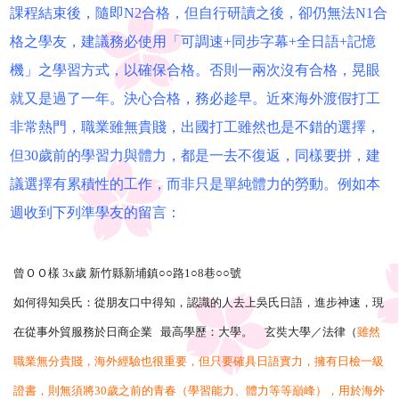
課程結束後，隨即N2合格，但自行研讀之後，卻仍無法N1合
格之學友，建議務必使用「可調速+同步字幕+全日語+記憶
機」之學習方式，以確保合格。否則一兩次沒有合格，晃眼
就又是過了一年。決心合格，務必趁早。近來海外渡假打工
非常熱門，職業雖無貴賤，出國打工雖然也是不錯的選擇，
但30歲前的學習力與體力，都是一去不復返，同樣要拼，建
議選擇有累積性的工作，而非只是單純體力的勞動。例如本
週收到下列準學友的留言：
曾ＯＯ樣 3x歲 新竹縣新埔鎮○○路1○8巷○○號
如何得知吳氏：從朋友口中得知，認識的人去上吳氏日語，進步神速，現
在從事外貿服務於日商企業 最高學歷：大學。 玄奘大學／法律（
雖然
職業無分貴賤，海外經驗也很重要，但只要確具日語實力，擁有日檢一級
證書，則無須將30歲之前的青春（學習能力、體力等等巔峰），用於海外