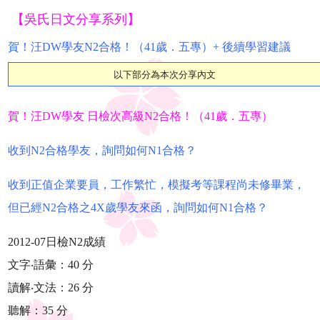
【吳氏日文分享系列】
賀！汪DW學友N2合格！（41歲．五專）+ 後續學習建議
以下部分為本次分享內文
賀！汪DW學友 日檢次高級N2合格！（41歲．五專）
收到N2合格學友，詢問如何N1合格？
收到正值企業要員，工作繁忙，模擬考等課程尚未修畢業，
但已經N2合格之4X歲學友來函，詢問如何N1合格？
2012-07日檢N2成績
文字‧語彙：40 分
讀解‧文法：26 分
聽解：35 分