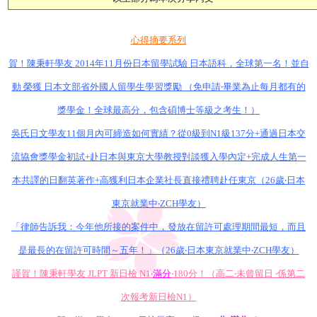
心得摘要系列
賀！陳秉軒學友 2014年11月份日本留學試驗 日本語科，全球第一名！並自
動 榮獲 日本文部省外國人留學生學習獎勵 （免申請‧畢業為止每月都有的
獎學金！全球最高分，包含碩博士等級之考生！）
吳氏日文學友11個月內可締造如何實績？從0級到N1級137分+通過日本交
流協會獎學金初試+赴日本與東京大學教授對談獲入學內定+完成人生第一
本共譯的日翻英著作+高獲利日本企業社長直接禮聘赴任東京（26歲‧日本
東京就業中‧ZCH學友）
「律師告訴我：今年他所接的案件中，發放在留許可處理期間最短，而且
是最長的在留許可時間～五年！」（26歲‧日本東京就業中‧ZCH學友）
謹賀！陳秉軒學友 JLPT 新日檢 N1‧
滿分
‧180分！（高二‧未曾留日 ‧係第二
次報考新日檢N1）