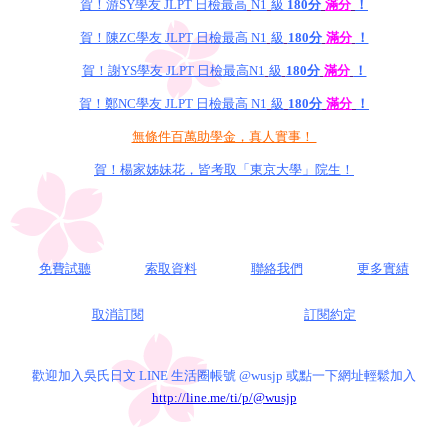
賀！游SY學友 JLPT 日檢最高
N1
級
180分
滿分
！
賀！陳ZC學友 JLPT 日檢最高 N1
級
180分
滿分
！
賀！謝YS學友 JLPT 日檢最高N1
級
180分
滿分
！
賀！鄭NC學友 JLPT 日檢最高 N1
級
180分
滿分
！
無條件百萬助學金，真人實事！
賀！楊家姊妹花，皆考取「東京大學」院生！
免費試聽
索取資料
聯絡我們
更多實績
取消訂閱
訂閱約定
歡迎加入吳氏日文 LINE 生活圈帳號 @wusjp 或點一下網址輕鬆加入
http://line.me/ti/p/@wusjp