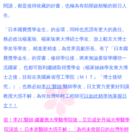
閱讀，都是值得收藏的好書，也極為有助開啟順暢的留日人
生。
「日本國費獎學金生」的金環，同時也意謂有更大的責任。
務必效法楊蕙瑜、楊家瑜東大博碩士學友、游上毅京大博士
學友等學友， 精進更精進，為世界貢獻所長。有了「日本國
費獎學金生」的背書，修得學位後，將來無論要留學哪些一
流國家， 也都可順利繼續取得獎學金（楊家姊姊學友東大博
士之後，目前在美國麻省理工學院（ＭＩＴ』「博士後研
究」），也務必如
李ZC醫師
醫師學友，日文實力更要好到讓
教授大惑不解，為何台灣年輕工程師
可以如此精準地掌握日
文？！
賀！李ZC醫師 繼慶應大學醫學院後，又完成史丹福大學醫學
院深造！ 日本老醫師大惑不解：「為何未曾留日的台灣年輕