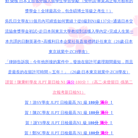
動 榮獲 日本文部省外國人留學生學習獎勵 （免申請‧畢業為止每月都有的
獎學金！全球最高分，包含碩博士等級之考生！）
吳氏日文學友11個月內可締造如何實績？從0級到N1級137分+通過日本交
流協會獎學金初試+赴日本與東京大學教授對談獲入學內定+完成人生第一
本共譯的日翻英著作+高獲利日本企業社長直接禮聘赴任東京（26歲‧日本
東京就業中‧ZCH學友）
「律師告訴我：今年他所接的案件中，發放在留許可處理期間最短，而且
是最長的在留許可時間～五年！」（26歲‧日本東京就業中‧ZCH學友）
謹賀！陳秉軒學友 JLPT 新日檢 N1‧
滿分
‧180分！（高二‧未曾留日 ‧係第二
次報考新日檢N1）
賀！游SY學友 JLPT 日檢最高
N1
級
180分
滿分
！
賀！陳ZC學友 JLPT 日檢最高 N1
級
180分
滿分
！
賀！謝YS學友 JLPT 日檢最高N1
級
180分
滿分
！
賀！鄭NC學友 JLPT 日檢最高 N1
級
180分
滿分
！