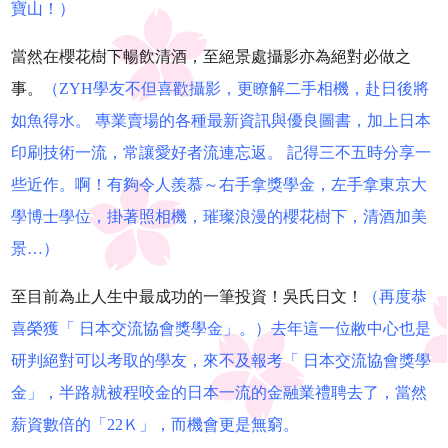
寶山！）
當然在櫻花樹下暢飲清酒，至絕景處攝影亦為絕對必做之
事。
（
ZYH學友不但喜歡攝影，更瞭解二手相機，赴日後將
如魚得水。 專業賣場的各種最新資訊與優良圖書，加上日本
印刷技術一流，常讓愛好者流連忘返。 記得三不五時分享一
些近作。啊！有夠令人羨慕～右手拿獎學金，左手拿東京大
學博士學位，掛著照相機，璀璨浪漫的櫻花樹下，清酒加美
景…）
至目前為止人生中最成功的一筆投資！吳氏日文！
（再度恭
喜榮獲
「 日本交流協會獎學金」。）去年這一位敝中心也是
研判絕對可以考取的學友，來不及報考「 日本交流協會獎學
金」，半路就被程咬金的日本一流的金融業禮聘去了，當然
薪資數倍的「22Ｋ」，而機會更是無窮。