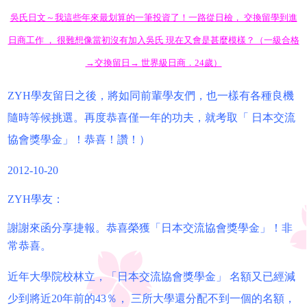
吳氏日文～我這些年來最划算的一筆投資了！一路從日檢， 交換留學到進
日商工作 ， 很難想像當初沒有加入吳氏 現在又會是甚麼模樣？（一級合格
→交換留日→ 世界級日商．24歲）
ZYH學友留日之後，將如同前輩學友們，也一樣有各種良機
隨時等候挑選。再度恭喜僅一年的功夫，就考取「 日本交流
協會獎學金」！恭喜！讚！）
2012-10-20
ZYH學友：
謝謝來函分享捷報。恭喜榮獲「日本交流協會獎學金」！非
常恭喜。
近年大學院校林立，「日本交流協會獎學金」 名額又已經減
少到將近20年前的43％， 三所大學還分配不到一個的名額，