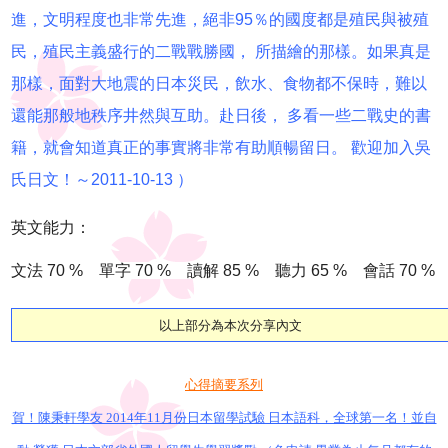
進，文明程度也非常先進，絕非95％的國度都是殖民與被殖
民，殖民主義盛行的二戰戰勝國， 所描繪的那樣。如果真是
那樣，面對大地震的日本災民，飲水、食物都不保時，難以
還能那般地秩序井然與互助。赴日後， 多看一些二戰史的書
籍，就會知道真正的事實將非常有助順暢留日。
歡迎加入吳
氏日文！～2011-10-13 ）
英文能力：
文法 70 % 單字 70 % 讀解 85 % 聽力 65 % 會話 70 %
以上部分為本次分享內文
心得摘要系列
賀！陳秉軒學友 2014年11月份日本留學試驗 日本語科，全球第一名！並自