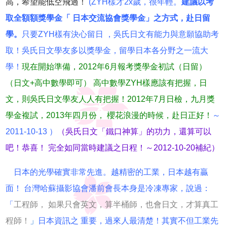
高，希望能低空飛過！
(ZYH樣才2x歲，很年輕。
建議以考
取全額額獎學金「 日本交流協會獎學金」之方式，赴日留
學
。
只要ZYH樣有決心留日 ，吳氏日文有能力與意願協助考
取！吳氏日文學友多以獎學金，留學日本各分野之一流大
學！
現在開始準備，2012年6月報考獎學金初試（日留）
（日文+高中數學即可） 高中數學ZYH樣應該有把握，日
文，則吳氏日文學友人人有把握！2012年7月日檢，九月獎
學金複試，2013年四月份， 櫻花浪漫的時候，赴日正好！
～
2011-10-13 ）
（吳氏日文「鐵口神算」的功力，還算可以
吧！恭喜！ 完全如同當時建議之日程！～2012-10-20補紀）
日本的光學確實非常先進。越精密的工業，日本越有贏
面！ 台灣哈蘇攝影協會潘前會長本身是冷凍專家，說過：
「
工程師， 如果只會英文，算半桶師，也會日文，才算真工
程師！
」
日本資訊之 重要，過來人最清楚！其實不但工業先