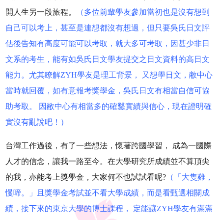
開人生另一段旅程。
（多位前輩學友參加當初也是沒有想到
自己可以考上，甚至是連想都沒有想過，但只要吳氏日文評
估後告知有高度可能可以考取，就大多可考取，因甚少非日
文系的考生，能有如吳氏日文學友提交之日文資料的高日文
能力。尤其瞭解
ZYH學友是理工背景， 又想學日文，敝中心
當時就回覆，如有意報考獎學金，吳氏日文有相當自信可協
助考取。 因敝中心有相當多的確鑿實績與信心，現在證明確
實沒有亂說吧！）
台灣工作過後，有了一些想法，懷著跨國學習， 成為一國際
人才的信念，讓我一路至今。在大學研究所成績並不算頂尖
的我，亦能考上獎學金，大家何不也試試看呢?
（「大隻雞，
慢啼。」且獎學金考試並不看大學成績，而是看甄選相關成
績，接下來的東京大學的博士課程， 定能讓
ZYH學友有滿滿