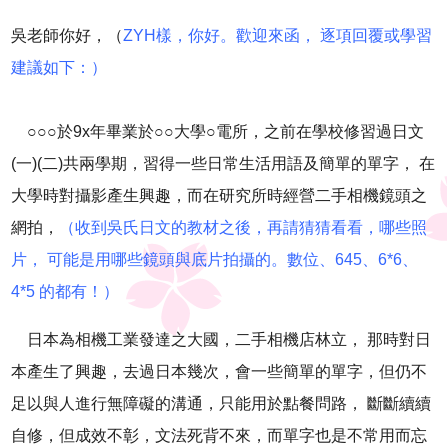
吳老師你好，（
ZYH樣，你好。歡迎來函， 逐項回覆或學習
建議如下：）
○
○○
於9x年畢業於
○○
大學
○
電所，之前在學校修習過日文
(一)(二)共兩學期，習得一些日常生活用語及簡單的單字， 在
大學時對攝影產生興趣，而在研究所時經營二手相機鏡頭之
網拍，
（收到吳氏日文的教材之後，再請猜猜看看，哪些照
片， 可能是用哪些鏡頭與底片拍攝的。數位、645、6*6、
4*5 的都有！）
日本為相機工業發達之大國，二手相機店林立， 那時對日
本產生了興趣，去過日本幾次，會一些簡單的單字，但仍不
足以與人進行無障礙的溝通，只能用於點餐問路， 斷斷續續
自修，但成效不彰，文法死背不來，而單字也是不常用而忘