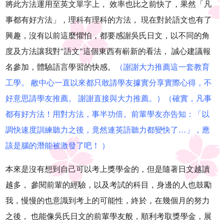
將此方法運用至英文單字上， 效率也比之前快了，果然「凡
事都有好方法」，理科有理科的方法， 現在對於語文也有了
興趣，沒有以前這麼懼怕，都要感謝吳氏日文，以不同的角
度及方法讓我對"語文"這個東西有嶄新的看法， 誠心建議報
名參加，體驗語言學習的快感。
（謝謝大力推薦這一套教育
工學。 敝中心一直以來都只敢請學友據實分享實際心得，不
好意思請學友推薦。 謝謝直接與大力推薦。）（確實，凡事
都有好方法！用對方法，事半功倍。前輩學友亦告知：「以
調快速度訓練聽力之後，竟然連英語聽力都變快了…」，應
該是腦的潛能被激發了吧！ ）
本來是沒有想到自己可以考上獎學金的，但是隨著日文越讀
越多， 參閱前輩的經驗，以及考試的科目，身邊的人也鼓勵
我，慢慢的也意識到考上的可能性，終於，在幾個月的努力
之後， 也能像吳氏日文的前輩學友般，順利考取獎學金，展