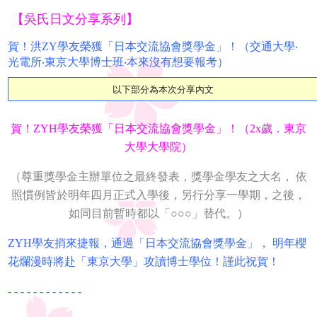
【吳氏日文分享系列】
賀！洪ZY學友榮獲「日本交流協會獎學金」！（交通大學‧
光電所‧東京大學博士班‧本來沒有想要報考）
以下部分為本次分享內文
賀！ZYH學友榮獲「日本交流協會獎學金」！（2x歲．東京
大學大學院）
（尊重獎學金主辦單位之最終發表，獎學金學友之大名， 依
照慣例皆於明年四月正式入學後，另行分享一學期，之後，
如同目前暫時都以
「○
○○」替代。）
ZYH學友捎來捷報，通過「日本交流協會獎學金」， 明年櫻
花爛漫時將赴「東京大學」攻讀博士學位！謹此祝賀！
- - - - - - - - - - - -