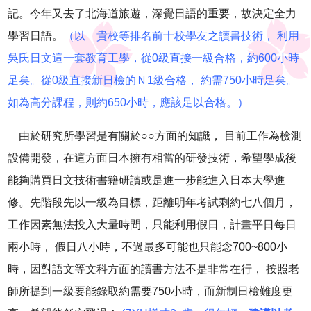
記。今年又去了北海道旅遊，深覺日語的重要，故決定全力
學習日語。
（以 貴校等排名前十校學友之讀書技術， 利用
吳氏日文這一套教育工學，從0級直接一級合格，約600小時
足矣。從0級直接新日檢的Ｎ1級合格， 約需750小時足矣。
如為高分課程，則約650小時，應該足以合格。）
由於研究所學習是有關於
○○
方面的知識， 目前工作為檢測
設備開發，在這方面日本擁有相當的研發技術，希望學成後
能夠購買日文技術書籍研讀或是進一步能進入日本大學進
修。先階段先以一級為目標，距離明年考試剩約七八個月，
工作因素無法投入大量時間，只能利用假日，計畫平日每日
兩小時， 假日八小時，不過最多可能也只能念700~800小
時，因對語文等文科方面的讀書方法不是非常在行， 按照老
師所提到一級要能錄取約需要750小時，而新制日檢難度更