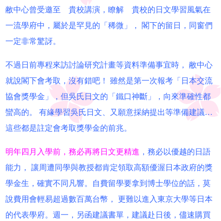
敝中心曾受邀至 貴校講演，瞭解 貴校的日文學習風氣在
一流學府中，屬於是罕見的「稀微」， 閣下的留日，同窗們
一定非常驚訝。
不過日前專程來訪討論研究計畫等資料準備事宜時， 敝中心
就說閣下會考取，沒有錯吧！ 雖然是第一次報考「日本交流
協會獎學金」，但吳氏日文的「鐵口神斷」，向來準確性都
蠻高的。 有緣學習吳氏日文、又願意採納提出等準備建議…
這些都是註定會考取獎學金的前兆。
明年四月入學前，務必再將日文更精進
，務必以優越的日語
能力， 讓周遭同學與教授都肯定領取高額優渥日本政府的獎
學金生，確實不同凡響。自費留學要拿到博士學位的話，莫
說費用會輕易超過數百萬台幣， 更難以進入東京大學等日本
的代表學府。週一，另函建議書單，建議赴日後，儘速購買