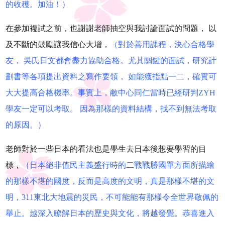
的收穫。加油！）
在參加複試之前，也謝謝老師抽空與我討論面試的問題， 以
及不斷的鼓勵讓我信心大增，
（對於善用課程，決心合格學
友， 吳氏日文都會盡力協助合格。尤其關鍵的面試，研究計
劃書等各項提出資料之寫作要領， 如能獲指點一二，確實可
大大提高合格機率。事實上，敝中心同仁當時已經研判
ZYH
學友一定可以考取。 因為那樣的資料結構，找不到無法考取
的原因。
）
老師對於一些日本的看法也是學生去日本後想要學習的目
標，
（日本絕非值民主義盛行時的二戰戰勝國單方面所描繪
的那樣不堪的國度，反而是高度的文明，真是那樣不堪的文
明，311東北大地震的災民，不可能能有那樣令全世界敬佩的
舉止。越深入瞭解日本的歷史與文化，將越發覺。恭喜進入