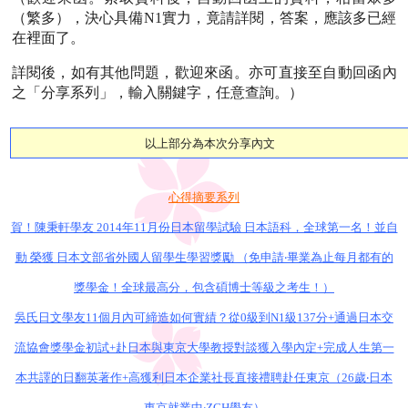
（繁多），決心具備N1實力，竟請詳閱，答案，應該多已經
在裡面了。
詳閱後，如有其他問題，歡迎來函。亦可直接至自動回函內
之「分享系列」，輸入關鍵字，任意查詢。）
以上部分為本次分享內文
心得摘要系列
賀！陳秉軒學友 2014年11月份日本留學試驗 日本語科，全球第一名！並自
動 榮獲 日本文部省外國人留學生學習獎勵 （免申請‧畢業為止每月都有的
獎學金！全球最高分，包含碩博士等級之考生！）
吳氏日文學友11個月內可締造如何實績？從0級到N1級137分+通過日本交
流協會獎學金初試+赴日本與東京大學教授對談獲入學內定+完成人生第一
本共譯的日翻英著作+高獲利日本企業社長直接禮聘赴任東京（26歲‧日本
東京就業中‧ZCH學友）