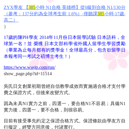
ZYX學友 【
385
小時 N1合格 英雄榜】從0級到合格 N1/130分
（參考：137分約為全球考生前 1.6%）‧僅聽課
385
小時‧17歲‧
高二）
）
17歲的陳PH學友 2014年11月份日本留學試驗 日本語科，全
球第一名！並 榮獲 日本文部科學省外國人留學生學習獎勵
（畢業為止每月都有的獎學金！全球最高分，包含欲留學日
本報考同一考試之碩博士考生！）
https://www.wusjp.com/run/
show_page.php?id=11514
吳氏日文創業初期曾經自信教學成效而實施過合格才支付學
費之保證方式，但後來改變方式。
因為未具N1實力之前，四選一，要合格N1不容易；具備N1
實力後，四選一，要不合格，則很容易。
目前有接受事先約定之保證合格方式。保證條款由學友方自
行擬定，經雙方同意後，付諸實行。