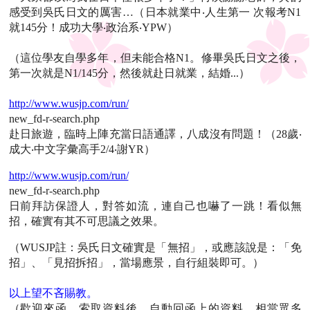
感受到吳氏日文的厲害…（日本就業中‧人生第一 次報考N1
就145分！成功大學‧政治系‧YPW）
（這位學友自學多年，但未能合格N1。修畢吳氏日文之後，
第一次就是N1/145分，然後就赴日就業，結婚...）
http://www.wusjp.com/run/
new_fd-r-search.php
赴日旅遊，臨時上陣充當日語通譯，八成沒有問題！（28歲‧
成大‧中文字彙高手2/4‧謝YR）
http://www.wusjp.com/run/
new_fd-r-search.php
日前拜訪保證人，對答如流，連自己也嚇了一跳！看似無
招，確實有其不可思議之效果。
（WUSJP註：吳氏日文確實是「無招」，或應該說是：「免
招」、「見招拆招」，當場應景，自行組裝即可。）
以上望不吝賜教。
（歡迎來函。索取資料後，自動回函上的資料，相當眾多