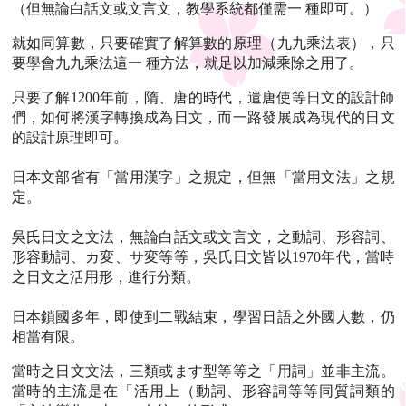
（但無論白話文或文言文，教學系統都僅需一 種即可。）
就如同算數，只要確實了解算數的原理（九九乘法表），只
要學會九九乘法這一 種方法，就足以加減乘除之用了。
只要了解1200年前，隋、唐的時代，遣唐使等日文的設計師
們，如何將漢字轉換成為日文，而一路發展成為現代的日文
的設計原理即可。
日本文部省有「當用漢字」之規定，但無「當用文法」之規
定。
吳氏日文之文法，無論白話文或文言文，之動詞、形容詞、
形容動詞、カ変、サ変等等，吳氏日文皆以1970年代，當時
之日文之活用形，進行分類。
日本鎖國多年，即使到二戰結束，學習日語之外國人數，仍
相當有限。
當時之日文文法，三類或ます型等等之「用詞」並非主流。
當時的主流是在「活用上（動詞、形容詞等等同質詞類的