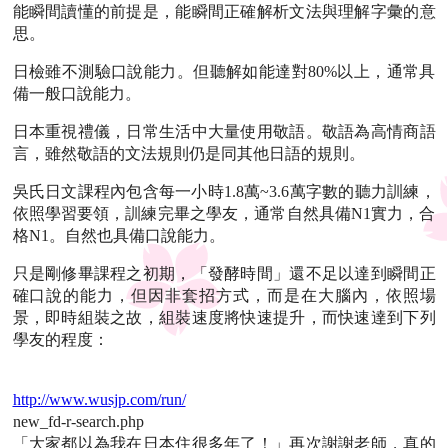
能瞬間讀懂的前提是，能瞬間正確解析文法與理解字彙的意
思。
日檢雖不測驗口說能力。但聽解如能達對80%以上，通常具
備一般口說能力。
日本重視禮儀，日常生活中大量使用敬語。敬語為高情商語
言，雖然敬語的文法規則仍是同其他日語的規則。
吳氏日文課程內包含每一小時1.8萬~3.6萬字數的聽力訓練，
依照學習要領，訓練完畢之學友，通常自然具備N1實力，合
格N1。自然也具備口說能力。
只是剛修畢課程之初期，「發酵時間」還不足以達到瞬間正
確口說的能力，但因非套招方式，而是在大腦內，依照場
景，即時組裝之故，組裝速度將快速提升，而快速達到下列
學友的程度：
http://www.wusjp.com/run/
new_fd-r-search.php
「大家都以為我在日本住很多年了！」再次謝謝老師，真的