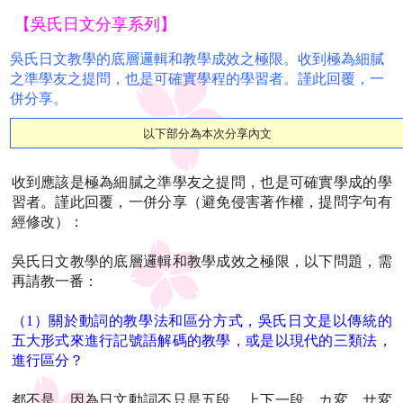
【吳氏日文分享系列】
吳氏日文教學的底層邏輯和教學成效之極限。收到極為細膩
之準學友之提問，也是可確實學程的學習者。謹此回覆，一
併分享。
以下部分為本次分享內文
收到應該是極為細膩之準學友之提問，也是可確實學成的學
習者。謹此回覆，一併分享（避免侵害著作權，提問字句有
經修改）：
吳氏日文教學的底層邏輯和教學成效之極限，以下問題，需
再請教一番：
（1）關於動詞的教學法和區分方式，吳氏日文是以傳統的
五大形式來進行記號語解碼的教學，或是以現代的三類法，
進行區分？
都不是。因為日文動詞不只是五段、上下一段、
カ変、サ変