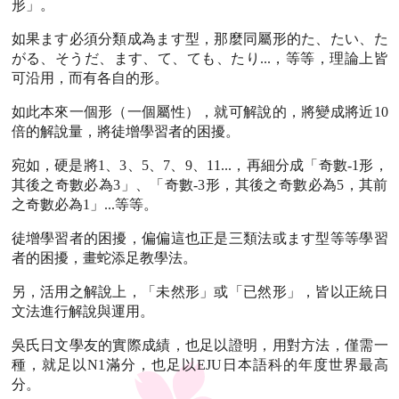
形」。
如果ます必須分類成為ます型，那麼同屬形的た、たい、た
がる、そうだ、ます、て、ても、たり...，等等，理論上皆
可沿用，而有各自的形。
如此本來一個形（一個屬性），就可解說的，將變成將近10
倍的解說量，將徒增學習者的困擾。
宛如，硬是將1、3、5、7、9、11...，再細分成「奇數-1形，
其後之奇數必為3」、「奇數-3形，其後之奇數必為5，其前
之奇數必為1」...等等。
徒增學習者的困擾，偏偏這也正是三類法或ます型等等學習
者的困擾，畫蛇添足教學法。
另，活用之解說上，「未然形」或「已然形」，皆以正統日
文法進行解說與運用。
吳氏日文學友的實際成績，也足以證明，用對方法，僅需一
種，就足以N1滿分，也足以EJU日本語科的年度世界最高
分。