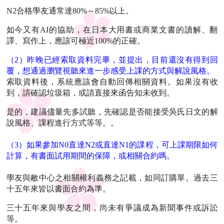
N2合格學友通常達80%～85%以上。
如今又有AI的協助，在日本大用書或商業文書的讀解、翻
譯、寫作上，應該可極近100%的正確。
（2）昨晚已經索取資料完畢，並提出，目前還沒有得到回
覆，想通過瀏覽視聽來進一步感受上課的方式與解說風格。
索取資料後，系統應該會自動回傳相關資料。如果沒有收
到，請確認垃圾箱，或請直接來函告知未收到。
是的，建議儘量先多試聽，先確認是否能接受吳氏日文的解
說風格、課程進行方式等等。。
（3）如果參加N0直達N2或直達N1的課程，可上課期限如何
計算，有書面試用期間的保障，或相關合約嗎。
學友與敝中心之相關權利義務之記載，如同訂購單。過去三
十五年來皆以書面合約為準。
三十五年來與學友之間，尚未有爭議成為新聞事件或訴訟
等。