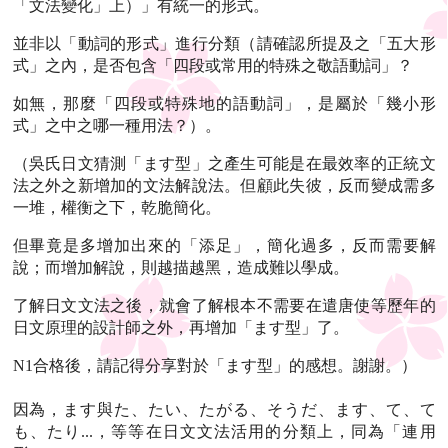
「文法變化」上）」有統一的形式。
並非以「動詞的形式」進行分類（請確認所提及之「五大形
式」之內，是否包含「四段或常用的特殊之敬語動詞」？
如無，那麼「四段或特殊地的語動詞」，是屬於「幾小形
式」之中之哪一種用法？）。
（吳氏日文猜測「ます型」之產生可能是在最效率的正統文
法之外之新增加的文法解說法。但顧此失彼，反而變成需多
一堆，權衡之下，乾脆簡化。
但畢竟是多增加出來的「添足」，簡化過多，反而需要解
說；而增加解說，則越描越黑，造成難以學成。
了解日文文法之後，就會了解根本不需要在遣唐使等歷年的
日文原理的設計師之外，再增加「ます型」了。
N1合格後，請記得分享對於「ます型」的感想。謝謝。）
因為，ます與た、たい、たがる、そうだ、ます、て、て
も、たり...，等等在日文文法活用的分類上，同為「連用