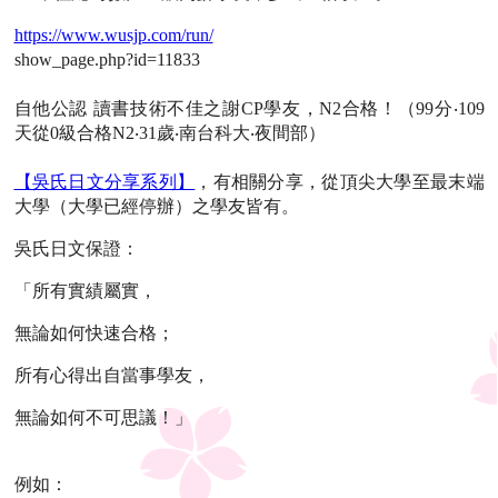
https://www.wusjp.com/run/
show_page.php?id=11833
自他公認 讀書技術不佳之謝CP學友，N2合格！（99分‧109
天從0級合格N2‧31歲‧南台科大‧夜間部）
【吳氏日文分享系列】
，有相關分享，從頂尖大學至最末端
大學（大學已經停辦）之學友皆有。
吳氏日文保證：
「所有實績屬實，
無論如何快速合格；
所有心得出自當事學友，
無論如何不可思議！」
例如：