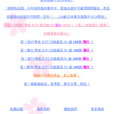
「律師告訴我：今年他所接的案件中，發放在留許可處理期間最短，而且
是最長的在留許可時間～五年！」（26歲‧日本東京就業中‧ZCH學友）
謹賀！陳秉軒學友 JLPT 新日檢 N1‧
滿分
‧180分！（高二‧未曾留日 ‧係第二
次報考新日檢N1）
賀！游SY學友 JLPT 日檢最高
N1
級
180分
滿分
！
賀！陳ZC學友 JLPT 日檢最高 N1
級
180分
滿分
！
賀！謝YS學友 JLPT 日檢最高N1
級
180分
滿分
！
賀！鄭NC學友 JLPT 日檢最高 N1
級
180分
滿分
！
無條件百萬助學金，真人實事！
賀！楊家姊妹花，皆考取「東京大學」院生！
免費試聽
索取資料
聯絡我們
更多實績