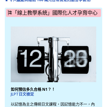
🎏「線上教學系統」國際化人才孕育中心
【公開承諾】69歲HZL學友
3.5~8個月就合格N2！
一，內
年齡是重要的學成要素，吳氏日文為確保每一位學