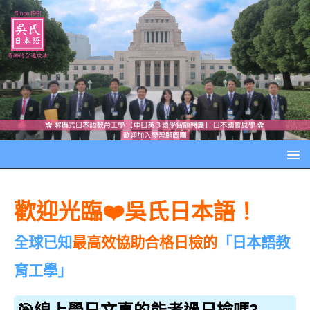
歡迎光臨❤️️吳氏日本語！
全球已知
最高效協助合格日檢的
「日本語教
育工學」
🎯線上學日文真的能考過日檢嗎?