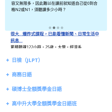
被日文打敗之後再站起來～ 日文自學者心得分享
到合
友都能如願學成。如研判學成要素不足以學成，通
以前靠著自己買書自修，總是被那些「似懂非懂」
常都是敬辭加入。
的文法搞得頭昏腦脹
日本留學三個月後，改參加吳氏日文：真的幫助
很大…爆炸式課程，已能看懂新聞、日常生活中
訊息…
累積聽課122小時‧25歲‧大學‧經濟系
台日名校合作N1保證班【4月入學保證合格當年
日檢（JLPT）
7月N2與12月N1！】
沒通過免費提供日本宿舍與課程！！！ 直到下次日
檢
商務日語
碩博士全額獎學金日語
高中升大學全額獎學金日語班