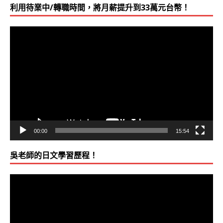
利用待業中/轉職時間，將月薪提升到33萬元台幣！
視
訊
播
放
器
00:00
15:54
吳老師的日文學習歷程！
視
訊
播
放