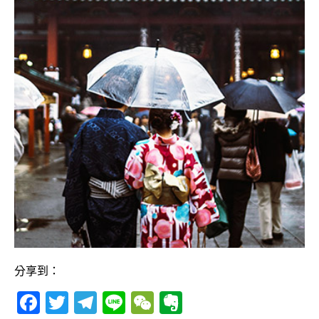
分享到：
F
T
T
Li
W
E