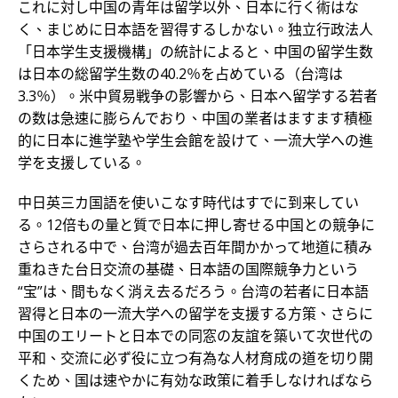
これに対し中国の青年は留学以外、日本に行く術はな
く、まじめに日本語を習得するしかない。独立行政法人
「日本学生支援機構」の統計によると、中国の留学生数
は日本の総留学生数の40.2％を占めている（台湾は
3.3％）。米中貿易戦争の影響から、日本へ留学する若者
の数は急速に膨らんでおり、中国の業者はますます積極
的に日本に進学塾や学生会館を設けて、一流大学への進
学を支援している。
中日英三カ国語を使いこなす時代はすでに到来してい
る。12倍もの量と質で日本に押し寄せる中国との競争に
さらされる中で、台湾が過去百年間かかって地道に積み
重ねきた台日交流の基礎、日本語の国際競争力という
“宝”は、間もなく消え去るだろう。台湾の若者に日本語
習得と日本の一流大学への留学を支援する方策、さらに
中国のエリートと日本での同窓の友誼を築いて次世代の
平和、交流に必ず役に立つ有為な人材育成の道を切り開
くため、国は速やかに有効な政策に着手しなければなら