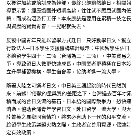
以獲得加薪或培訓成為幹部，最終只能黯然離日。相關報
導更示警：經歷過國外短期高薪，往往就不願屈就國內低
薪，而成為洄游打工仔。本來應該是要用在累積一技之長
與資歷的寶貴青春，一晃眼就失去。
反觀中國青年只能以留學方式赴日，只好勤學日文。獨立
行政法人─日本學生支援機構統計顯示：中國留學生佔日
本總留學生四十．二％（台灣為三．三％），中美貿易之
爭，導致留日人數更快速成長，中國業者更積極在日本設
立升學補習機構、學生宿舍等，協助考進一流大學。
隨著大陸之可選考日文，中日英三語起跳的時代已然到
來。前述12倍數的量與質的差距之下，台灣過去百年才累
積而成的台日交流的基石、日本語的國際競爭力，恐快速
消逝。協助台灣青年學習日文、赴日留學一流大學，與大
陸菁英之異鄉同窗情誼，將來必有助下一代的和平交流。
趁留學生政策議題火熱之際，主政者宜善用資源，儘速訂
定有效政策。