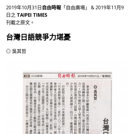
a
w
el
n
e
v
2019年10月31日
自由時報
「自由廣場」 & 2019年11月9
c
it
e
e
C
e
日之
TAIPEI TIMES
e
te
g
h
r
刊載之原文。
b
r
ra
at
n
台灣日語競爭力堪憂
o
m
o
o
te
◎ 吳其哲
k