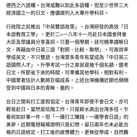
德西之六語種。台灣或難以如此多語種，但至少世界三大
經濟國之一的日文，應儘速列入大專升學科目。
行政院之前推出「中英雙語政策」，台灣研發的高效「日
本語教育工學」，更於二○一八年十一月赴日本國會拜會
大臣及眾議員分享喜訊。只要一個學期，就可精準讀解日
文，再藉由中日英三語「對照、比較、聯想」，可高效率
學成英文，不只雙語，台灣眾多青年有望成為「中日英三
語國際人才」。升學考試一分之差就是幾千個名額，選考
日文，所節省下來的時間，可準備其他學科，相對有利，
中國業者估計人數將巨幅成長，上述台灣機構近期也頻頻
受到中國與日本的青睞、邀約。
台日之間有打工度假協定，台灣青年即使不會日文，亦可
輕易赴日。當然是低階工作，只是薪水高出台灣多倍。乍
看宛如好事一件，但「一邊打工賺錢，一邊學會日語」的
美夢，近期電視報導證明只是幻想。留日兩年也未必能合
格的日語檢定，打工後的疲憊體力，更無從學成，自然難