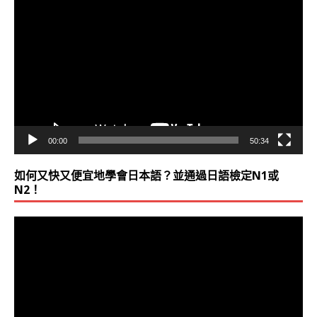
訊
播
放
器
00:00
50:34
如何又快又便宜地學會日本語？並通過日語檢定N1或
N2！
視
訊
播
放
器