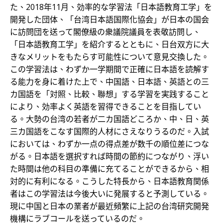
た、2018年11月、効率的な学習法「日本語教育工学」を
開発した団体、「台湾日本語国際化協会」が日本の国会
に訪問団を送って閣僚級の衆議院議員を表敬訪問し、
「日本語教育工学」を紹介するとともに、日台双方に大
きなメリットをもたらす可能性について意見交換した。
この学習法は、わずか一学期間で正確に日本語を読解す
る能力を身に着けた上で、中国語、日本語、英語との三
カ国語を「対照、比較、聯想」する学習を実践すること
により、効率よく英語を習得できることを目指してい
る。大勢の台湾の若者が二カ国語どころか、中、日、英
三カ国語をこなす国際的人材にさえなりうるのだ。入試
においては、わずか一点の得点差が数千の順位差につな
がる。日本語を選択すれば時間の節約につながり、浮い
た時間は他の科目の準備に充てることができるから、相
対的に有利になる。こうした特長から、日本語教育関係
者はこの学習法は今後大いに発展すると予測している。
現に中国と日本の業者が最近頻繁に上記の台湾研究開発
機構にラブコールを送っているのだ。