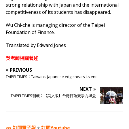
strong relationship with Japan and the international
competitiveness of its students has disappeared.
Wu Chi-che is managing director of the Taipei
Foundation of Finance.
Translated by Edward Jones
吳老師相關著述
PREVIOUS
TAIPEI TIMES：Taiwan’s Japanese edge nears its end
NEXT
TAIPEI TIMES刊載：【英文版】台灣日語競爭力堪憂
訂閱電子報
⭐️
訂閱Youtube