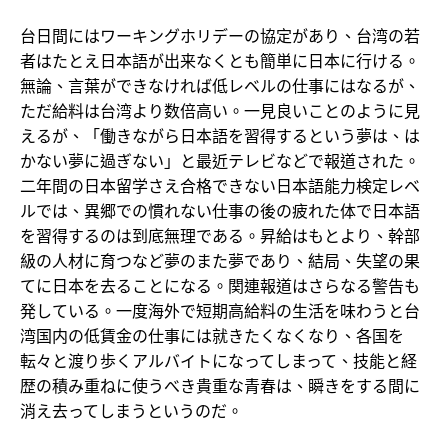
台日間にはワーキングホリデーの協定があり、台湾の若
者はたとえ日本語が出来なくとも簡単に日本に行ける。
無論、言葉ができなければ低レベルの仕事にはなるが、
ただ給料は台湾より数倍高い。一見良いことのように見
えるが、「働きながら日本語を習得するという夢は、は
かない夢に過ぎない」と最近テレビなどで報道された。
二年間の日本留学さえ合格できない日本語能力検定レベ
ルでは、異郷での慣れない仕事の後の疲れた体で日本語
を習得するのは到底無理である。昇給はもとより、幹部
級の人材に育つなど夢のまた夢であり、結局、失望の果
てに日本を去ることになる。関連報道はさらなる警告も
発している。一度海外で短期高給料の生活を味わうと台
湾国内の低賃金の仕事には就きたくなくなり、各国を
転々と渡り歩くアルバイトになってしまって、技能と経
歴の積み重ねに使うべき貴重な青春は、瞬きをする間に
消え去ってしまうというのだ。