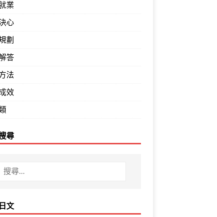
就業
決心
規劃
解答
方法
成效
類
搜尋
日文