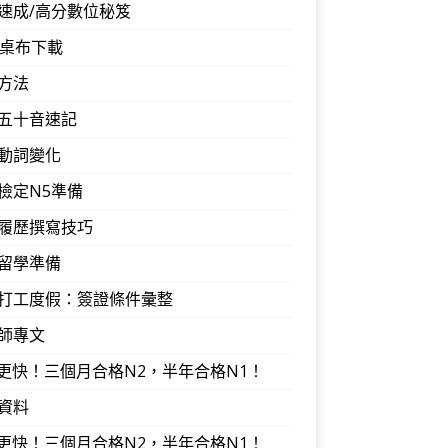
速成/高分數位秘笈
音桌布下載
方法
五十音速記
動詞變化
檢定N5準備
履歷撰寫技巧
留學準備
打工度假：簽證條件彙整
師專文
I更快！三個月合格N2，半年合格N1！
資料
I更快！三個月合格N2，半年合格N1！