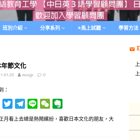
班別介紹
分享系列
⭐️馬上試聽
學習方法
本年節文化
1-01-20
wusjp
0
到：
F
T
T
Li
W
E
ac
w
el
n
e
v
正月看上去總是熱鬧繽紛，喜歡日本文化的朋友，大
e
itt
e
e
C
er
b
er
gr
h
n