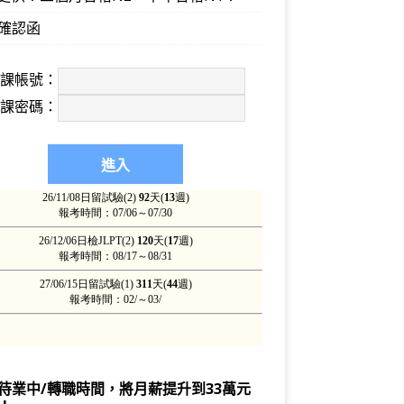
確認函
上課帳號：
上課密碼：
待業中/轉職時間，將月薪提升到33萬元