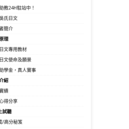
助教24H駐站中！
吳氏日文
者簡介
原理
日文專用教材
日文使命及願景
助學金，真人實事
介紹
實績
心得分享
馬上試聽
速成/高分秘笈