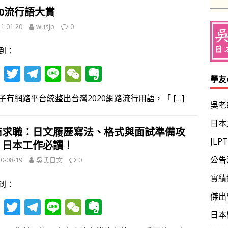
o
a
at
ot
20流行語大賞
o
m
e
1-01-20
wusjp
0
k
到：
F
T
T
Li
W
E
學友
ac
w
el
n
e
v
子有網路平台統整出台灣2020網路流行用語，「
[…]
e
itt
e
e
C
er
吳老
b
er
gr
h
n
日本
商求職：日文履歷寫法、格式與面試準備攻
o
a
at
ot
JL
，日本工作必讀！
o
m
e
公告
0-08-19
吳氏日文
0
k
實績
到：
傑出
F
T
T
Li
W
E
日本
ac
w
el
n
e
v