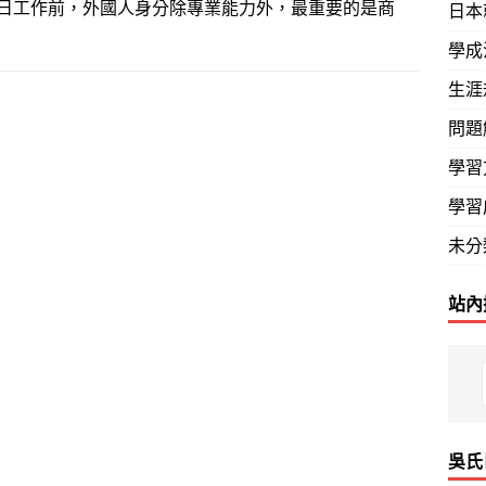
日工作前，外國人身分除專業能力外，最重要的是商
日本
e
itt
e
e
C
er
b
er
gr
h
n
學成
o
a
at
ot
生涯
o
m
e
問題
k
學習
學習
未分
站內
吳氏