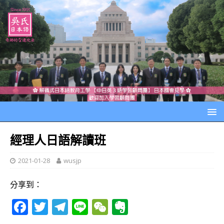
經理人日語解讀班
2021-01-28
wusjp
分享到：
F
T
T
Li
W
E
a
w
el
n
e
v