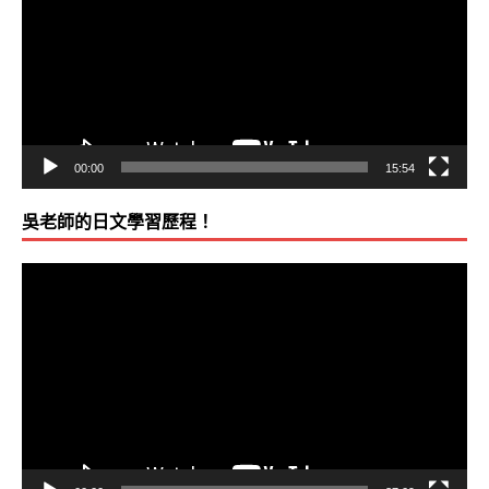
播
放
器
00:00
15:54
吳老師的日文學習歷程！
視
訊
播
放
器