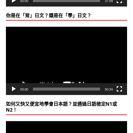
00:00
37:09
你是在「背」日文？還是在「學」日文？
視
訊
播
放
器
00:00
50:34
如何又快又便宜地學會日本語？並通過日語檢定N1或
N2！
視
訊