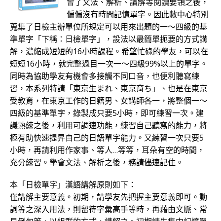
會了文法、解析、讀解等閱讀要領之後，
偏偏沒有時間記憶單字。因此敝中心特別
蒐集了日檢主辦單位所規定可以用來出題的一～四級的基
準單字「下稱：日檢單字」，設法以最簡單扼要的方式講
解，濃縮成短短的16小時課程。希望忙碌的學友，可以在
短短16小時，就完整過目一次一～四級99%以上的單字。
同時為協助學友有機會多接觸不同口音，也便利聽寫練
習，本系列特請「東京生まれ、東京育ち」、也是在東京
受教育，在東京工作的日籍男、女講師各一，將整個一～
四級的基準單字，錄製成只要5小時，即可練習一次。建
議熟練之後，利用可調速功能，練習自己聽寫的能力，將
極有助快速提昇自己的日語單字能力。又練習一次只要5
小時，再請利用作家事、等人…等等，耳朵有空的時間，
充分練習。學會文法、解析之後，務請儘速記住。
本「日檢單字」漢語講解原則如下：
僅講解主要意義。初期，請學友先把握主要意義即可。動
詞等之深入用法，則留待字彙高手等時，再藉由文脈、常