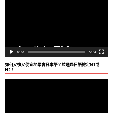
視
訊
播
放
器
00:00
50:34
如何又快又便宜地學會日本語？並通過日語檢定N1或
N2！
視
訊
播
放
器