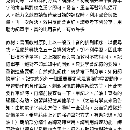
見例句等，以組群的方式，講解之。初期請先集中記憶單
字的拼音與對應之漢字即可。發音、重音等暫時無須深
入。聽力之練習請留待全日語的課程時，利用聲音與數
量，再一次解決，效果反而會更好。請參考下列分享：用
聽力記單字，真的比用看的，有效許多
教材：書面教材原則上以一般五十音的排列順序，以便尋
找。但便於尋找之五十音排列方式，卻不利學習。因此本
「日檢基準單字」之上課網頁與書面教材不盡相同。。記
憶單字，絕對不如認知中的困難。只要學會記憶的要領，
重複這些要領，自然就能記住。請參考下列分享：如何記
憶單字 。記憶的另外一個重要要領就是實際的學習動作。
學習動作包含作筆記、刺激回憶的神經系統等等。因此需
要作筆記時，再請前後查看一下，筆記之。加油！查看的
過程亦有助，複習與記憶其他單字。（之前有學友來函告
知：由於電子字典太方便，隨時一查就有，反而造成懶於
記憶單字。希望藉由上述的強迫筆記方式，有助記憶。加
油！）朗讀部分請作為聽寫練習用。請利用調速功能，練
習聽寫出讀音以及對應之漢字。極為有助記憶與聽寫。由