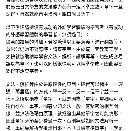
於吳氏日文學友的文法能力都有一定水準之故，單字一旦
記得，自然就能自由造句，脫口說日語了。
以下係建議還沒有成功的外語學習體驗的學習者（有成功
的外語學習體驗的學習者，無須過目）：
隨著閱讀量的增加，若發覺僅以主要意義，進行翻譯等，
意思似仍嫌不對應時，請查字典。由於這一套教育工學，
太快就協助精準學會文法、解析、讀解等等，也造成容易
誤以為單字，也可以同樣很快就可以精準學成。因此容易
變得不想查字典。
文法、解析等由於是原理性的東西，確實可以藉由「一理
通，萬里透」的方式，舉一反三，反十。但單字並不一
樣。之所以稱為「單字」，就是因為「單字」單獨就可以
獨自存在，單字之間甚少如文法一般，有緊密的相互關
係，並無法僅藉由原理，就推論出其他單字之可能情形。
因此單字必須至少看過一次，否則無從如同文法解析一
樣，單純靠解析就推論出來。本「日檢基準單字」，就是