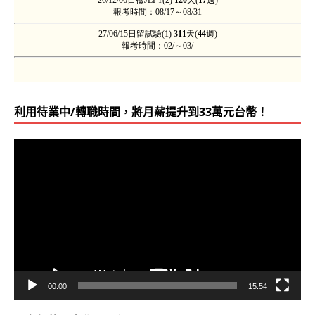
利用待業中/轉職時間，將月薪提升到33萬元台幣！
視
訊
播
放
器
00:00
15:54