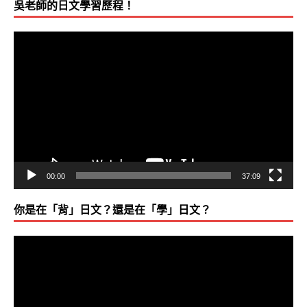
吳老師的日文學習歷程！
視
訊
播
放
器
00:00
37:09
你是在「背」日文？還是在「學」日文？
視
訊
播
放