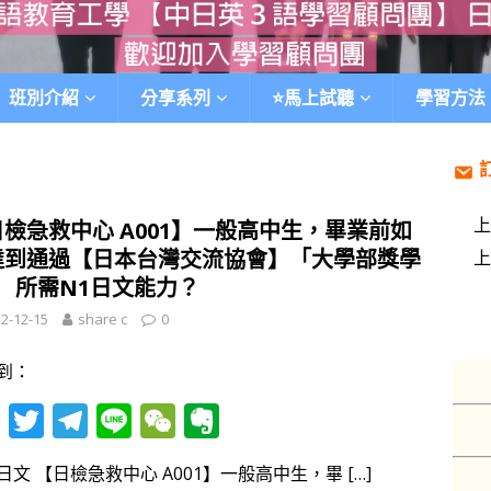
班別介紹
分享系列
⭐️馬上試聽
學習方法
檢急救中心 A001】一般高中生，畢業前如
達到通過【日本台灣交流協會】「大學部獎學
」 所需N1日文能力？
2-12-15
share c
0
到：
F
T
T
Li
W
E
ac
w
el
n
e
v
日文 【日檢急救中心 A001】一般高中生，畢
[…]
e
itt
e
e
C
er