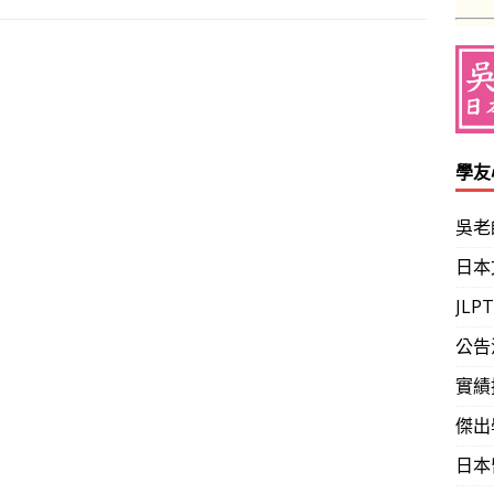
b
er
gr
h
n
o
a
at
ot
o
m
e
k
學友
吳老
日本
JL
公告
實績
傑出
日本