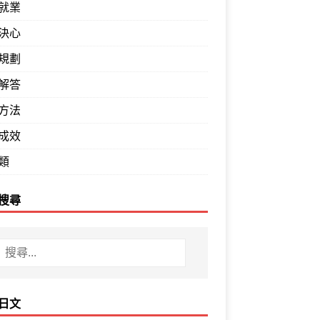
就業
決心
規劃
解答
方法
成效
類
搜尋
日文