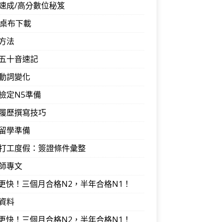
速成/高分數位秘笈
音桌布下載
方法
五十音速記
動詞變化
檢定N5準備
履歷撰寫技巧
留學準備
打工度假：簽證條件彙整
師專文
I更快！三個月合格N2，半年合格N1！
資料
I更快！三個月合格N2，半年合格N1！