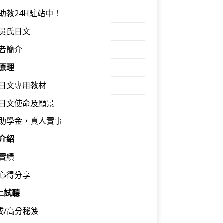
助教24H駐站中！
吳氏日文
者簡介
原理
日文專用教材
日文使命及願景
助學金，真人實事
介紹
實績
心得分享
馬上試聽
速成/高分秘笈