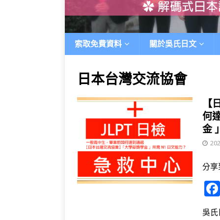
索取免費資料
關於吳氏日文
日本台灣交流協會
【日
何
金 
202
分享
吳氏