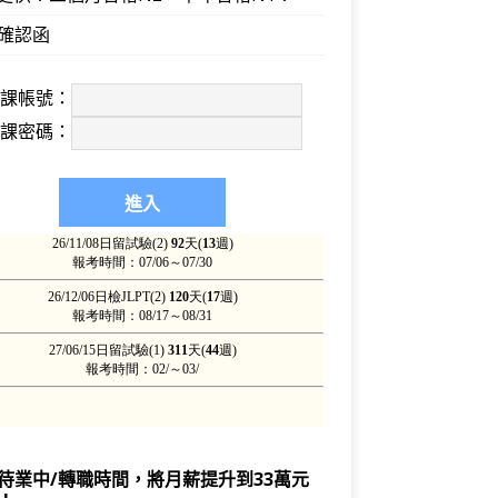
確認函
上課帳號：
上課密碼：
待業中/轉職時間，將月薪提升到33萬元