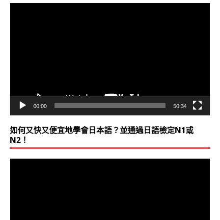
視
訊
播
放
器
00:00
50:34
如何又快又便宜地學會日本語？並通過日語檢定N1或
N2！
視
訊
播
放
器