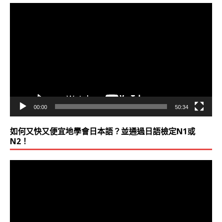
視
訊
播
放
器
00:00
50:34
如何又快又便宜地學會日本語？並通過日語檢定N1或
N2！
視
訊
播
放
器