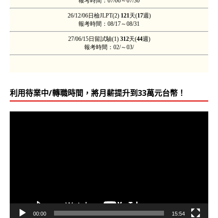
利用待業中/轉職時間，將月薪提升到33萬元台幣！
視
訊
播
放
器
00:00
15:54