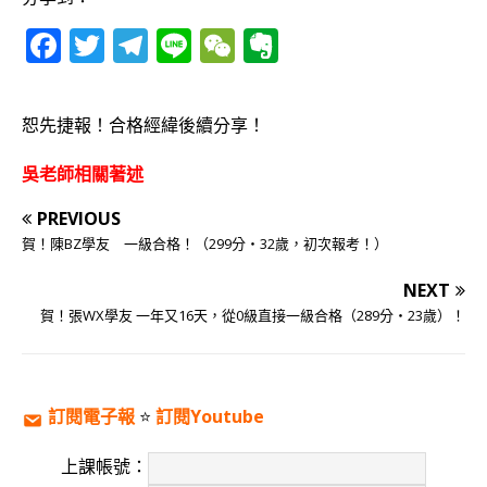
F
T
T
Li
W
E
a
w
el
n
e
v
c
it
e
e
C
e
恕先捷報！合格經緯後續分享！
e
te
g
h
r
b
r
ra
at
n
吳老師相關著述
o
m
o
PREVIOUS
o
te
賀！陳BZ學友 一級合格！（299分‧32歲，初次報考！）
k
NEXT
賀！張WX學友 一年又16天，從0級直接一級合格（289分‧23歲）！
訂閱電子報
⭐️
訂閱Youtube
上課帳號：