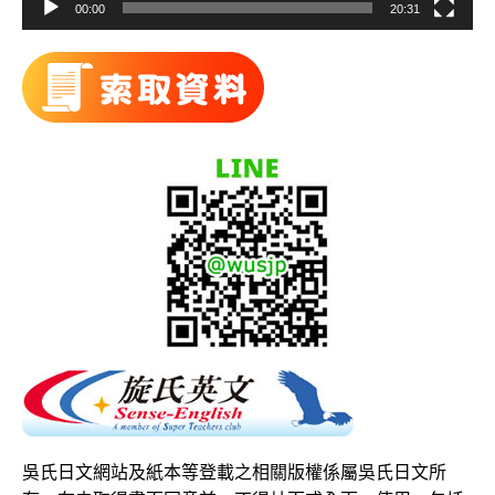
00:00
20:31
吳氏日文網站及紙本等登載之相關版權係屬吳氏日文所