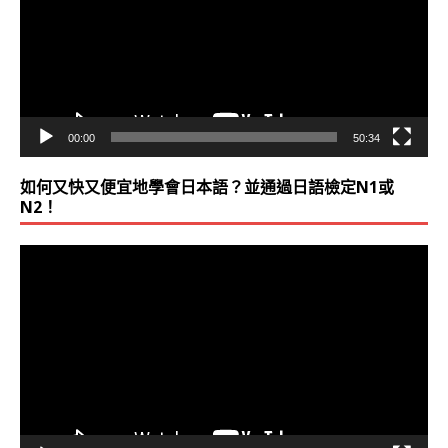
放
器
00:00
50:34
如何又快又便宜地學會日本語？並通過日語檢定N1或
N2！
視
訊
播
放
器