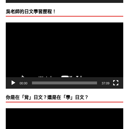
吳老師的日文學習歷程！
視
訊
播
放
器
00:00
37:09
你是在「背」日文？還是在「學」日文？
視
訊
播