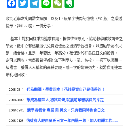
F
T
T
Li
W
E
a
w
el
n
e
v
c
it
e
e
C
e
收到老學友詢問難文讀解，以及1-4級單字快閃記憶機（PC 版）之贈送
情形，謹此回覆，一併分享。
e
te
g
h
r
b
r
ra
at
n
基本上對於同樣秉持追求長期、愉快往來原則，協助教學成效調查之
o
m
o
學友，敝中心都儘量提供免費或優惠之後續學習機會，以鼓勵學友不只
是一級合格，且是一年要比一年高分，確保對於在吳氏日文的投資，一
o
te
定可以回收。當然最希望都能如下列學友，雖非名校，一樣可以憑藉一
k
級證書，獲得人人稱羨的高薪要職。或一次的翻譯努力，就將費用連本
帶利地回收。
代為翻譯，學費回本！花錢投資自己是值得的！
2008-0811
想成為翻譯人,初試啼聲,就獲前輩審稿員的肯定
2008-0807
915
競爭者都會 專業 與 英文，只有我同時也會日文…
2008-0
信徒有人經由吳氏日文一年內過一級，加入翻譯工作……
2008-0123