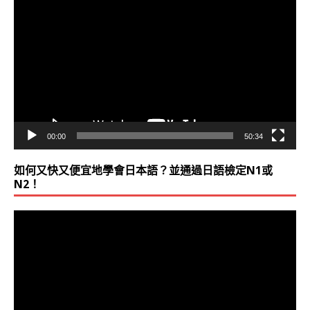
訊
播
放
器
00:00
50:34
如何又快又便宜地學會日本語？並通過日語檢定N1或
N2！
視
訊
播
放
器