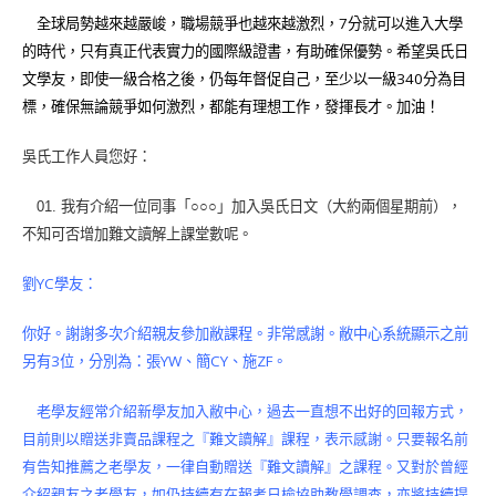
全球局勢越來越嚴峻，職場競爭也越來越激烈，7分就可以進入大學
的時代，只有真正代表實力的國際級證書，有助確保優勢。希望吳氏日
文學友，即使一級合格之後，仍每年督促自己，至少以一級340分為目
標，確保無論競爭如何激烈，都能有理想工作，發揮長才。加油！
吳氏工作人員您好：
我有介紹一位同事「○○○」加入吳氏日文（大約兩個星期前），
01.
不知可否增加難文讀解上課堂數呢。
劉YC學友：
你好。謝謝多次介紹親友參加敝課程。非常感謝。敝中心系統顯示之前
另有3位，分別為：張YW、簡CY、施ZF。
老學友經常介紹新學友加入敝中心，過去一直想不出好的回報方式，
目前則以贈送非賣品課程之『難文讀解』課程，表示感謝。只要報名前
有告知推薦之老學友，一律自動贈送『難文讀解』之課程。又對於曾經
介紹親友之老學友，如仍持續有在報考日檢協助教學調查，亦將持續提