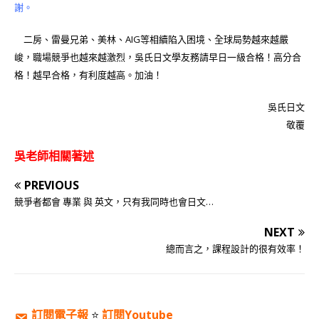
謝。
二房、雷曼兄弟、美林、AIG等相續陷入困境、全球局勢越來越嚴
峻，職場競爭也越來越激烈，吳氏日文學友務請早日一級合格！高分合
格！越早合格，有利度越高。加油！
吳氏日文
敬覆
吳老師相關著述
PREVIOUS
競爭者都會 專業 與 英文，只有我同時也會日文…
NEXT
總而言之，課程設計的很有效率！
訂閱電子報
⭐️
訂閱Youtube