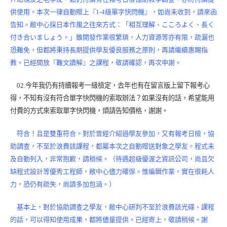
供使用。本次一律自動贈上『1-4級單字快閃機』，如尚未收到，請來函
告知。敝中心採日本作風之往來方式：「相互理解、こころよく、長く
付き合いましょう。」雖開發作業很繁瑣，人力資源等亦有限，疏漏也
恐難免，但都將秉持長期提供學友優良服務之原則，再請繼續惠賜指
教。已經開放『難文讀解』之課程，敬請確認，再次申謝。
02.今年我仍有持續報考一級檢定，去年也有在留言版上留下報考心
得，不知有沒有符合單字快閃機的索取辦法？如果沒有的話，希望能用
付費的方式來索取單字快閃機，煩請告知價格，謝謝。
符合！且是雙重符合。對於曾經介紹過學友參加，又有報考日檢，協
助調查，不至於浪費該課程，都屬本次之自動贈送對象之學友。程式未
及自動列入，非常抱歉，請稍候。（待遇超級優渥之資訊公司，尚且欠
缺程式設計等優秀工程師，敝中心儘力確保。惟編輯作業，實在很耗人
力，恐仍有疏失，尚請多加包涵。）
基本上，對於協助調查之學友，敝中心研判不至於浪費該光碟、課程
的話，可以得知使用成果，都將儘量提供。已經寄上，敬請稍候。謝