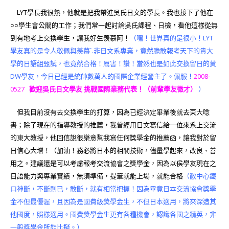
LYT學長我很熟，他就是把我帶進吳氏日文的學長。我也接下了他在
○○學生會公關的工作；我們常一起討論吳氏課程、日檢，看他這樣從無
到有地考上交換學生，讓我好生羨慕阿！
（嘿！世界真的是很小！LYT
學友真的是令人敬佩與羨慕`.非日文系專業，竟然膽敢報考天下的貴大
學的日語組甄試，也竟然合格！厲害！讚！當然也是如此交換留日的黃
DW學友，今日已經是統帥數萬人的國際企業經營主了。佩服！
2008-
0527
歡迎吳氏日文學友 挑戰國際業務代表！（前輩學友徵才）
）
但我目前沒有去交換學生的打算，因為已經決定畢業後就去東大唸
書；除了現在的指導教授的推薦，我曾經用日文寫信給一位來系上交流
的東大教授，他回信說很樂意幫我寫任何獎學金的推薦函，讓我對於留
日信心大增！（加油！務必將日本的相關技術，儘量學起來，改良、善
用之。建議還是可以考慮報考交流協會之獎學金，因為以侯學友現在之
日語能力與專業實績，無須準備，提筆就能上場，就能合格
（敝中心鐵
口神斷，不斷則已，敢斷，就有相當把握！因為畢竟日本交流協會獎學
金不但最優渥，且因為是國費級獎學金生，不但日本適用，將來深造其
他國度，照樣適用。國費獎學金生更有各種機會，認識各國之精英，非
一般獎學金所能比擬。）