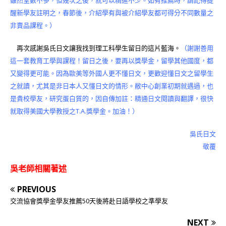
雖然堂數不多，但幾次之後，就可以精進不少。如有推薦時，請記得提
醒新學友註明之，春節後，介紹學有與被介紹學友都可得分不同數量之
非賣品課程。）
再次感謝吳氏日文讓我找到理工科學生留日的這片藍海。
（謝謝善用
這一套教育工學與課程！留日之後，要再以獎學金，留學其他國度，都
又變得更可能。因為歐美等外國人更不懂日文，更歡迎懂日文之留學生
之就讀，尤其是非日本人又懂日文的情形。敝中心創業初期就遇過，也
是貴校學友，研究蛋白質的，因自傳加註：精通日文閱讀與翻譯，很快
就取得美國大學教授之T.A.獎學金。加油！）
吳氏日文
敬覆
吳老師相關著述
PREVIOUS
交流協會獎學金學友推薦50天後將赴日語學校之準學友
NEXT