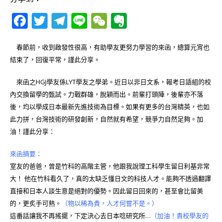
F
T
T
Li
W
E
a
w
el
n
e
v
c
it
e
e
C
e
春節前，收到啟發性很高，有助學友更努力學習的來函，總算元宵也
結束了，回復平常，謹此分享。
e
te
g
h
r
b
r
ra
at
n
來函之HGJ學友係LYT學友之學弟。近日以非日文系，報考日語組的校
o
m
o
內交換留學的甄試。力戰群雄，脫穎而出。前輩打頭陣，後輩亦不落
後，均以學成日本最新先進技術為目標。如果有更多的台灣精英，也如
o
te
此力拼，台灣技術的研發創新，自然就有希望，競爭力自然足夠。加
k
油！謹此分享：
來函摘要：
室友的爸爸，曾是竹科的高階主管，他跟我說理工科學生留日利基非常
大！ 他在竹科看久了，真的太缺乏懂日文的科技人才。能夠不透過翻譯
直接和日本人談生意是絕對的優勢。因此留日回來的，甚至會比留美
的，更炙手可熱。
（物以稀為貴，人才何嘗不是。）
這番話讓我不再搖擺，下定決心去日本唸研究所…
（加油！貴校學友的