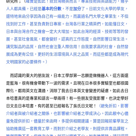
研究所；（
確實是如此！就台灣精英而言，專業技術與英語能力，幾乎
人人都具備，已經是
基本的分數
，不是
加分
了。日前文化大學的學友，
還特地來函分享因為自己有一級能力，而贏過名門大學之畢業生，不但
找到好工作，甚至負責對日專案。台灣各行業之精英們，如能懂日文，
日本與台灣合作之機會一定大大增加。如此台灣的經濟、技術等等的發
展，甚至社會風氣，都會變好。認真的工作態度，自然影響日常生活。
講究製品的品質，自然也會注重人際信用！自我要求高的社會，自然發
展成為更有公信，更好的生活環境與人民之品質，而這些都是成為現代
文明國家的必要條件。）
而認識的東大的朋友說，日本工學部第一志願是做機器人，這方面還
是藍海，很有機會帶動下一波的需求。且現在日本很多實驗室也都很國
際化，都用英文在溝通，消除了我去日本英文會變差的疑慮，如此去日
本唸書真的是專業和語言一舉兩得！有一些朋友受我影響，也決定學好
日文去日本唸書，有的甚至已經報名了吳氏日文呢！
（避免折扣，影響
介紹者與被介紹者之關係，也影響被介紹者之學成決心。因此敝中心儘
量免提供折扣，儘量於來函時，多提供相關建議，算是回報前輩學友之
協助推廣這一套教育工學。而對於介紹之老學友，則提供非賣品課程。