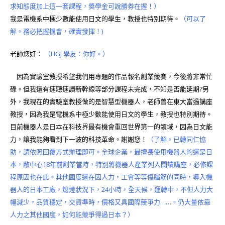
求知態度加上這一套課程，獎學金可說勝券在握！）
我是電機系中極少數能使用日文的學生，教授也特別期待。
（可以了
解。務必把握機會，確實發揮！)
老師您好：
（HGJ 學友：你好。）
因為實驗室教授希望我們用專題的作品報名創業競賽，今後將非常忙
碌。但我還有速聽速讀新幹線等部分課程未完成，不知是否能延期?另
外，我現在的實驗室教授做的是智慧型機器人，老師曾在東大當過講座
教授，因為我是電機系中極少數能使用日文的學生，教授也特別期待。
目前機器人是日本在科技界最有機會重回世界第一的領域，因為日文能
力，讓我能夠看到下一波的科技革命。謝謝您！
（了解。已轉同仁協
助，請依照回覆方式辦理即可。全球企業，最擅長使用機器人的還是日
本，敝中心18年前創業當時，特別將機器人產業列入閱讀講座，必修課
程原因也在此。其他國度還在因人力，工會等等傷腦筋的同時，導入機
器人的日本工廠，熄燈狀況下，24小時，全天候，運轉中，不但人力大
幅減少，品質穩定，交貨準時，價格又具國際競爭力……。仍大量依靠
人力之其他國度，如何能競爭得過日本？）