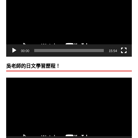
播
放
器
00:00
15:54
吳老師的日文學習歷程！
視
訊
播
放
器