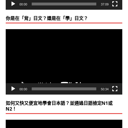
00:00
37:09
你是在「背」日文？還是在「學」日文？
視
訊
播
放
器
00:00
50:34
如何又快又便宜地學會日本語？並通過日語檢定N1或
N2！
視