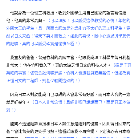
他說身為一位理工科教授，收到外國學生用自己國家的語言寫信給
他，他真的非常高興。
（可以理解！可以感受這位教授的心情！年輕的
外國大三的學生，且一般而言應該是外語能力不太好的理工科學生，竟
然以日文來函！得天下英才而教之，如此的喜悅，敝中心透過與學友們
的經驗，真的可以感受確實是愉快至極！）
我室友的爸爸，曾是竹科的高階主管，他跟我說理工科學生留日利基
非常大！ 他在竹科看久了，真的太缺乏懂日文的科技人才。
（這是千真
萬確的事實！儘管金融海嘯肆虐，竹科人也遭裁員或無薪價，但如為真
正懂日文的工程師，則甚少聽聞遭殃的！）
因為日本人對於能說自己母語的人會非常有好感，而日本人合約一簽
就是好幾年。
（日本人非常念情！且絕非嘴巴說說而已，而是真正地做
到！）
能夠不透過翻譯直接和日本人談生意是絕對的優勢。因此留日回來的
甚至會比留美的更炙手可熱。這番話讓我不再搖擺，下定決心去日本唸