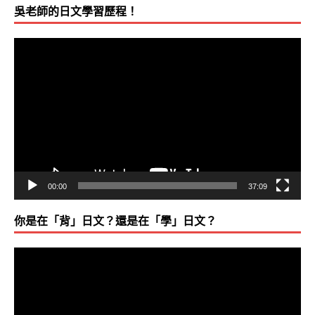
吳老師的日文學習歷程！
視
訊
播
放
器
00:00
37:09
你是在「背」日文？還是在「學」日文？
視
訊
播
放