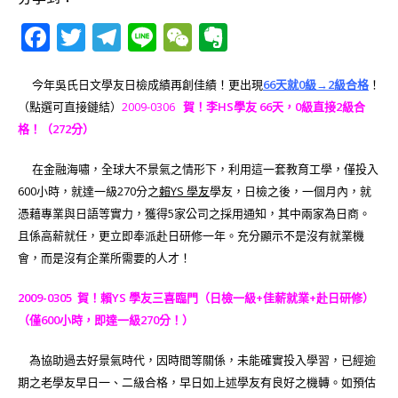
F
T
T
Li
W
E
a
w
el
n
e
v
c
it
e
e
C
e
今年吳氏日文學友日檢成績再創佳績！更出現
66天就0級→2級合格
！
（點選可直接鏈結）
2009-0306
賀！李HS學友 66天，0級直接2級合
e
te
g
h
r
格！（272分）
b
r
ra
at
n
o
m
o
在金融海嘯，全球大不景氣之情形下，利用這一套教育工學，僅投入
600小時，就達一級270分之
賴YS 學友
學友，日檢之後，一個月內，就
o
te
憑藉專業與日語等實力，獲得5家公司之採用通知，其中兩家為日商。
k
且係高薪就任，更立即奉派赴日研修一年。充分顯示不是沒有就業機
會，而是沒有企業所需要的人才！
2009-0305
賀！賴YS 學友三喜臨門（日檢一級+佳薪就業+赴日研修）
（僅600小時，即達一級270分！）
為協助過去好景氣時代，因時間等關係，未能確實投入學習，已經逾
期之老學友早日一、二級合格，早日如上述學友有良好之機轉。如預估