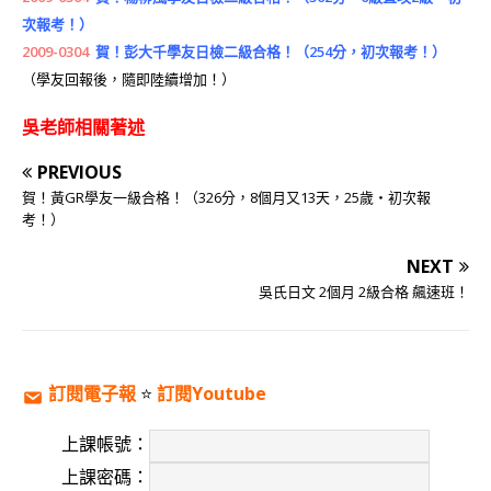
次報考！）
2009-0304
賀！彭大千學友日檢二級合格！（254分，初次報考！）
（學友回報後，隨即陸續增加！）
吳老師相關著述
PREVIOUS
賀！黃GR學友一級合格！（326分，8個月又13天，25歲‧初次報
考！）
NEXT
吳氏日文 2個月 2級合格 飆速班！
訂閱電子報
⭐️
訂閱Youtube
上課帳號：
上課密碼：