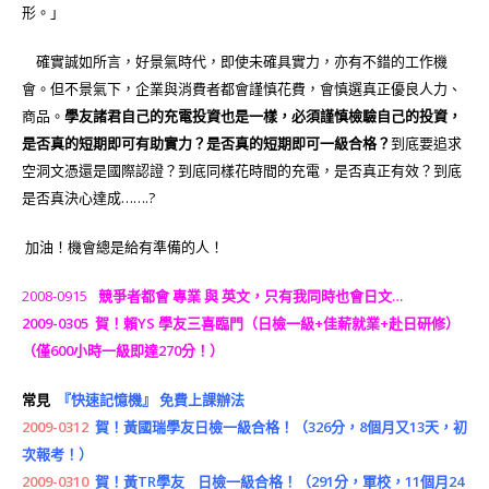
形。」
確實誠如所言，好景氣時代，即使未確具實力，亦有不錯的工作機
會。但不景氣下，企業與消費者都會謹慎花費，會慎選真正優良人力、
商品。
學友諸君自己的充電投資也是一樣，必須謹慎檢驗自己的投資，
是否真的短期即可有助實力？是否真的短期即可一級合格？
到底要追求
空洞文憑還是國際認證？到底同樣花時間的充電，是否真正有效？到底
是否真決心達成…….?
加油！機會總是給有準備的人！
2008-0915
競爭者都會 專業 與 英文，只有我同時也會日文…
2009-0305
賀！賴YS 學友三喜臨門（日檢一級+佳薪就業+赴日研修）
（僅600小時一級即達270分！）
常見
『快速記憶機』 免費上課辦法
2009-0312
賀！黃國瑞學友日檢一級合格！（326分，8個月又13天，初
次報考！）
2009-0310
賀！黃TR學友 日檢一級合格！（291分，軍校，11個月24