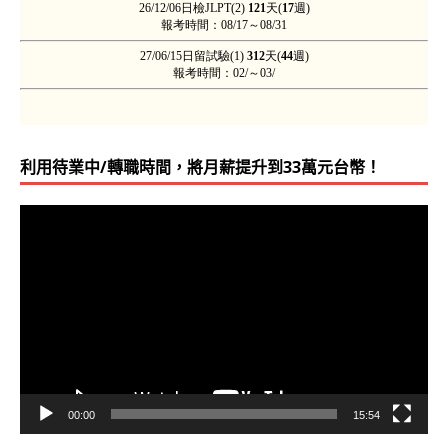
利用待業中/轉職時間，將月薪提升到33萬元台幣！
視
訊
播
放
器
00:00
15:54