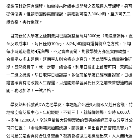
復課僅針對原有課程，如需後來陸續完成開發之表現達人等課程，另可
提供優惠。惟請勿因優惠而復課，請確認可投入300小時，至少可先二
級合格，再行復課。
目前新加入學友之延期費用已經調整至每月3000元（需繼續調昇，直
至反映成本），每日僅約100元，因24小時隨時運轉待命之方式，平均
每小時延期僅約
4元台幣
，不足實際開銷，對教學雙方亦無實際助益。
合格學友多未延期，延期學友則合格亦少高分。因此請學友儘量避免延
期，既然繳費了，就一定要一級合格，利用日檢史上首度可同一天應試
一二級之機會，早日取得日檢認證。多位前輩學友已經親自證實，日檢
證書確實有助改變人生際運，且是開始學習吳氏日文之前未曾想過的展
開。務必加油！一試合格。
學友熟知代號黃DW之老學友，本週返台出差3天隨即又赴日會議，特
地撥空造訪敝中心。年紀輕輕，不到三十，就統御領導，少時 6,000人
～多時 12,000人，全球產量最大矽膠製造的黃德威總經理學友分享其公
司同仁說：「金融海嘯宛如照妖鏡、顯微鏡，照出自己是否確具實力？
公司產品是否真符合社會需要？都將會被徹底地檢驗出來，人人無所遁