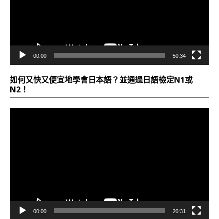
器
00:00
50:34
如何又快又便宜地學會日本語？並通過日語檢定N1或
N2！
視
訊
播
放
器
00:00
20:31