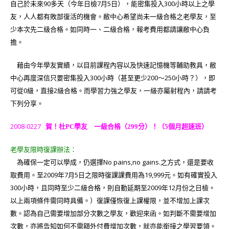
自己於未來90多天（今年日檢7月5日），能密集投入300小時以上之學
友，人人都有敗部復活的機會。敝中心希望尚未一級合格之老學友，至
少本次先二級合格。如同時一、二級合格，報考費用都請讓敝中心負
擔。
藉由今年學友實績，以目前課程內容以及快速記憶機等輔助教具，敝
中心再度深信只要密集投入300小時（甚至更少200～250小時？），即
可從0級，直接2級合格。而學習力強之學友，一級亦屬射程內，請請考
下列分享。
2008-0227
賀！杜PC學友 一級合格（299分）！（5個月超速班）
老學友限時復課辦法：
為確保一定可以學成，仍選擇No pains,no gains.之方式，還是要收
取費用。至2009年7月5日之限時復課課費用為19,999元。如有確實投入
300小時，且同時至少二級合格，則自動延期至2009年12月份之日檢。
以上兩項條件需同時具備。）復課僅恢復上課權限，並不增加上課次
數。認為自己需要增加部分次數之學友，歡迎來函。如判斷不需要增加
次數，亦將告知如何不需額外付費增加次數，就亦能銜接之學習要領。