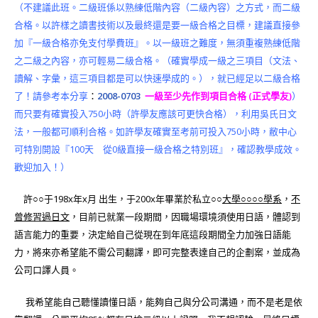
（不建議此班。二級班係以熟練低階內容（二級內容）之方式，而二級
合格。以許樣之讀書技術以及最終還是要一級合格之目標，建議直接參
加『一級合格亦免支付學費班』。以一級班之難度，無須重複熟練低階
之二級之內容，亦可輕易二級合格。（確實學成一級之三項目（文法、
讀解、字彙，這三項目都是可以快速學成的。），就已經足以二級合格
了！請參考本分享
：
2008-0703
一級至少先作到項目合格 (正式學友)
）
而只要有確實投入750小時（許學友應該可更快合格），利用吳氏日文
法，一般都可順利合格。如許學友確實至考前可投入750小時，敝中心
可特別開設『100天 從0級直接一級合格之特別班』，確認教學成效。
歡迎加入！）
許○○于198x年x月 出生，于200x年畢業於私立○○
大學○○○○學系
，
不
曾修習過日文
，目前已就業一段期間，因職場環境須使用日語，體認到
語言能力的重要，決定給自己從現在到年底這段期間全力加強日語能
力，將來亦希望能不需公司翻譯，即可完整表達自己的企劃案，並成為
公司口譯人員。
我希望能自己聽懂讀懂日語，能夠自己與分公司溝通，而不是老是依