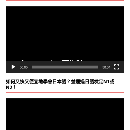
視
訊
播
放
器
00:00
50:34
如何又快又便宜地學會日本語？並通過日語檢定N1或
N2！
視
訊
播
放