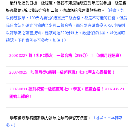
最終想達到日檢一級程度，但我不知道從現在到年底就參加一級是否
好高騖遠?所以我設定參加二級，也請您給我建議與指教。
（確實，如
以傳統教學，100天內要從0級直接二級合格，都是不可能的任務。但吳
氏日文法則確定可協助至少可二級合格，而只要有確實投入750小時則
以許學友之讀書技術，應該可達320分以上。歡迎保留此函，以便屆時
確認。下列實例亦可參考，加油！）
2008-0227
賀！杜PC學友 一級合格（299分）！（5個月超速班）
2007-0925
『5個月從0級到一級超速班』杜PC學友心得續報！
2007-0811
提前祝賀一級超速班 杜PC學友，超速合格！2007-06-23
開始上課的！
學成後最想看關於腦力發展之類的學習方法書。
（可以。日本非常
多。）