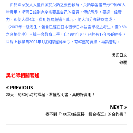
由於國家投入大量資源於英語之義務教育，英語學習者無形中節省大
量費用，學習日語則完全需要靠自己的投資，傳統教學，要達一級實
力，即使大學4年，費用輕易超過百萬元，絕大部分亦難以達成，
（2007年一級考生，包含已經在日本留學日本語言學校之考生，僅9.6%
之合格比率）。這一套教育工學，自1991年起，已經有17年多的歷史，
且線上教學自2001年1月實際運轉至今，有確鑿的實績，再請善用。
吳氏日文
敬覆
吳老師相關著述
PREVIOUS
28天，約30小時的課程，看懂說明書，真的好實用！
NEXT
找不到『100天0級直接一級合格班』的合約書？