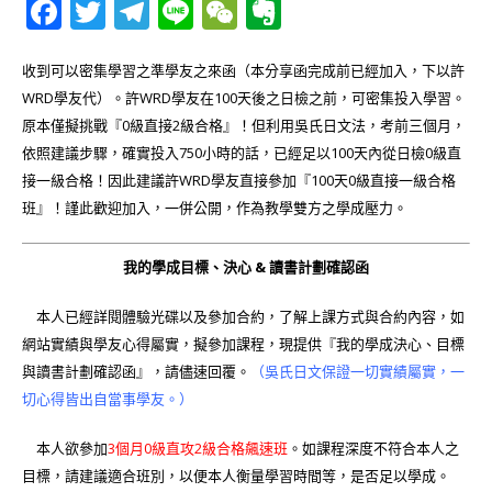
F
T
T
Li
W
E
a
w
el
n
e
v
c
it
e
e
C
e
收到可以密集學習之準學友之來函（本分享函完成前已經加入，下以許
WRD學友代）。許WRD學友在100天後之日檢之前，可密集投入學習。
e
te
g
h
r
原本僅擬挑戰『0級直接2級合格』！但利用吳氏日文法，考前三個月，
b
r
ra
at
n
依照建議步驟，確實投入750小時的話，已經足以100天內從日檢0級直
o
m
o
接一級合格！因此建議許WRD學友直接參加『100天0級直接一級合格
班』！謹此歡迎加入，一併公開，作為教學雙方之學成壓力。
o
te
k
我的學成目標、決心 & 讀書計劃確認函
本人已經詳閱體驗光碟以及參加合約，了解上課方式與合約內容，如
網站實績與學友心得屬實，擬參加課程，現提供『我的學成決心、目標
與讀書計劃確認函』，請儘速回覆。
（吳氏日文保證一切實績屬實，一
切心得皆出自當事學友。）
本人欲參加
3個月0級直攻2級合格飆速班
。如課程深度不符合本人之
目標，請建議適合班別，以便本人衡量學習時間等，是否足以學成。