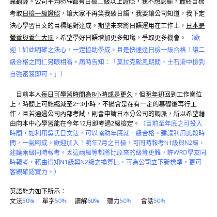
靠翻譯。公司平均85%都有日檢二級以上證照，我不想認輸，最終目標
考取
日檢一級證照
，讓大家不再笑我破日語，我要讓公司知道，我下定
決心學習日文的目標絕對達成。期望未來將日語運用在工作上，
日本是
營養與養生大國
，希望學好日語增加更多知識，爭取更多機會。
（歡
迎！如此明確之決心，一定協助學成。且是快速達日檢一級合格！讓二
級合格之同仁另眼相看。屆時告知：「莫拉克颱風期間，土石流中檢到
自強密笈即可。」）
目前本人
每日可學習時間為8小時或是更久
，但
明年初
回到工作崗位
上，時間上可能縮減至2~3小時，不過會是在有一定的基礎後再行工
作，且若通過公司內部考試，則會申請日本分公司的調派，所以希望藉
由向本中心學習能在今年12月即考過2級檢定。
（目前至年底之可投入
時間，如利用吳氏日文法，可以協助年底就一級合格。建議利用此段時
間，一氣呵成。歡迎加入！明年7月之日檢，可同時報考N1級與N2級，
建議兩級同時報考。因這兩級等都將比原來的級等更難，許WRD學友同
時報考，藉由得知N1級與N2級之換算比，可為公司立下新標準，更可
客觀確認實力。）
英語能力如下所示：
文法
50%
單字
50%
讀解
60%
聽力
50%
會話
50%