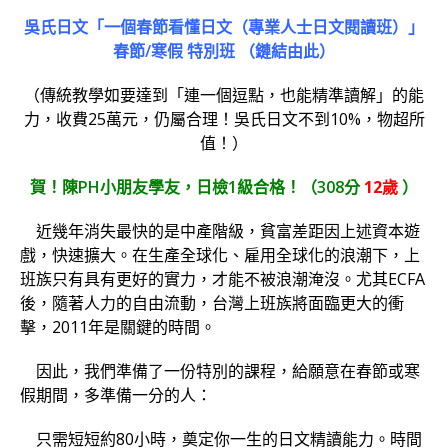
吳氏日文「一個春節看懂日文（專業人士日文閱讀班）」
春節/寒假 特別班 （鏈結由此）
（傳統教學如要達到「連一個逗點，也能精準讀解」的能
力，收費25萬元，仍屬合理！吳氏日文不到10%，物超所
值！）
賀！陳PH小朋友學友，日檢1級合格！（308分
12歲
）
近幾年消失最快的是中產階級，貧富差距因上述資本遊
戲，快速擴大。在生產全球化、雇用全球化的浪潮下，上
班族只有具有更好的實力，才能不被浪潮淹沒。尤其ECFA
後，隨著人力的自由流動，台灣上班族將面臨更大的衝
擊，2011年是關鍵的時間。
因此，我們準備了一份特別的課程，給願意在春節或寒
假期間，多準備一分的人：
只需短短約80小時，奠定你一生的日文精讀能力。時間