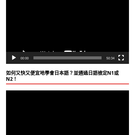
訊
播
放
器
00:00
50:34
如何又快又便宜地學會日本語？並通過日語檢定N1或
N2！
視
訊
播
放
器