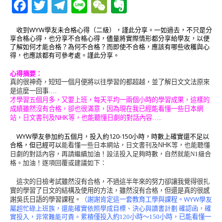
F
T
T
Li
W
E
a
w
el
n
e
v
收到WYW學友未合格心得（二級），謹此分享。一如過去，不只是分
c
it
e
e
C
e
享合格心得，也分享不合格心得，儘量將實際情形都分享給學友，以便
了解如何才能合格？為何不合格？而即使不合格，應該有哪些收穫與心
e
te
g
h
r
得，也應該都有可參考處。謹此分享。
b
r
ra
at
n
心得摘要：
o
m
o
真的很神奇，短短一個月便將以往學習的都超越，並了解日文文法原來
是這麼一回事….
o
te
才學習五個月多，又要上班，每天平均一兩個小時的學習成果，這樣的
成績雖然沒有合格，卻也很滿意，因為現在我已經能看懂一些日本網
k
站，日文書刊及
NHK
等，也能聽懂日劇的對話內容…..
WYW學友參加約五個月，投入約120-150小時，時數上確實還不足以
合格，但已經可以
能看懂一些日本網站，日文書刊及
NHK
等，也能聽懂
日劇的對話內容，再請繼續加油！設法投入足夠時數，自然就能N1級合
格。加油！逐項回覆或建議如下：
這次的日檢考試雖然沒有合格，不過這半年來的努力卻讓我覺得很扎
實的學習了日文的結構及使用的方法，雖然沒有合格，但還是真的很感
WYW學友
謝吳氏日語的學習課程。
（謝謝肯定這一套教育工學與課程。
屬超忙碌上班族，還能確實依照學成目標、決心與讀書計劃 確認函，確
實投入，非常難能可貴。累積
僅投入約120小時～150小時，已能
看懂一