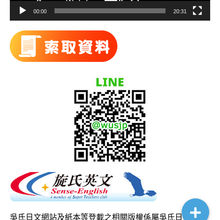
00:00
20:31
吳氏日文網站及紙本等登載之相關版權係屬吳氏日文所