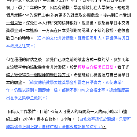
個月，學了半年的日文，因為有動機，學習成效比在大學快速，短短幾
個月就將
○○○
的課程上完(能有更多的對話及文書閱讀)，後來
到日本受訓
一個月後
，深覺日本人作研究的精神很好，返國後，很想要拿日本交流
獎學金到日本進修，一方面在日本受訓期間認識了不錯的教授，也很喜
歡日本的種種。
（日本的文化非常精緻，確實很吸引人。建議保持與日
本教授之往來。）
但在種種的評估之後，發覺自己跟之前的讀書方式一樣的話，參加明年
交流獎學金的錄取機會會非常渺茫，於是
經
朋友介紹吳氏日語，
看了光
碟之後覺得是一個很棒的學日語方式
，希望能藉此機會達成自己留學日
本的願望。
（確實傳統教學要達獎學金所需之日語實力，即使專業4
年，仍難以達到。因即使一級，都還不到10%之合格比率。遑論難度高
出甚多之獎學金甄試。）
因每天工作繁忙，目前1~5每天可投入的時間為一天約兩小時以上
(連
線上課1~2小時，書本自修約1~2小時，（
自修效率遠低於聽課，只要可
能請儘量上網上課，自修時間，全部改成記憶的時間。
)，