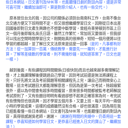
些日本網站，日文書刊及
NHK
等，也能聽懂日劇的對話內容，還是非常
可喜可賀，繼續加油即可。算是對原介紹人，也有一些交代。）
原本居住台北的我，因公司的關係必須到台南南科工作，台南不像台
北交通方便又下班時間不定，但又很想繼續學習日文，因剛從日本出差
回國後即對日文產生興趣也不想要中斷學習，曾經舟車勞頓到市區上日
文一個月後即報名吳氏日語，雖然工作繁忙，常加班又要值班，但我卻
可以找出空閒時間學習日文，剛開始真的很神奇，短短一個月便將以往
學習的都超越，並了解日文文法原來是這麼一回事
（是的。凡事都有好
方法！從一加算到一百萬，傳統教學，需要先一一羅列，才能進行計
算。了解等差級數的學習者，則不需幾秒鐘，就知道答案了。日文也是
一樣。）
越到後面，有些課程因時間關係
(
日檢快到
)
而且也越來越多需理解記
憶，才上幾課理解後便跳過自己學習，因到考試前還是無法將課程上
完，只好先將文法及考前猜題等相關課程先上完，讓自己而稍微安心上
戰場，這次考試題目大都能理解意思，但因為是第一次考試，除超級緊
張外，還以為中間會有超多時間複習，原來很多時間都被監考老師解說
考試原則了，又有些題目明明有看過卻想不起來正確答案為何，考完試
有些懊悔但也很高興，因才學習五個月多，又要上班，每天平均一兩個
小時的學習成果，這樣的成績雖然沒有合格，卻也很滿意，因為現在我
已經能看懂一些日本網站，日文書刊及
NHK
等，也能聽懂日劇的對話內
容，真得很感謝吳老師，謝謝。
（謝謝在時間的夾縫中，仍善用這一套
課程。恭喜知道如何學習日文，更恭喜已經進入日文的寶山了。繼續加
油！）