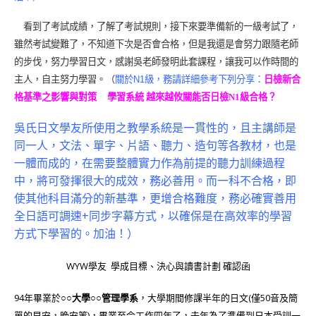
看到了考試成績，了解了考試規則，接下來要準備新的一級考試了，
雖然考試變難了，不知道下次是否會合格，但是我還是會努力跟隨老師
的步伐，努力學習日文，感謝吳老師發明此套課程，讓我可以作時間的
主人，自主努力學習。（
關於
N1
級，務請詳細參考下列分享：
日檢新合
格基準之影響與對策
學習系統 越來越攸關能否日檢N1級合格？
吳氏日文學友所使用之教學系統是一貫性的，且主講師是
同一人，文法、單字、片語、聽力、造句等各教材，也是
一體而成的，在需要整體實力作為前提的聽力訓練過程
中，將可發揮很大的成效，務必善用。而一科不合格，即
使其他科目滿分的新基準，更增合格難度，務必確實善用
全日語可調速+同步字幕方式，以確保是在高效率的學習
方式下學習的。加油！）
WYW學友 學成目標、決心與讀書計劃 確認函
94年畢業於
○○大學○○管理學系
，大學期間修課半年的日文(僅50音及簡
單的早安，晚安等)，畢業至今工作四年了，去年為了準備到日本受訓一