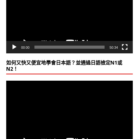
播
放
器
00:00
50:34
如何又快又便宜地學會日本語？並通過日語檢定N1或
N2！
視
訊
播
放
器