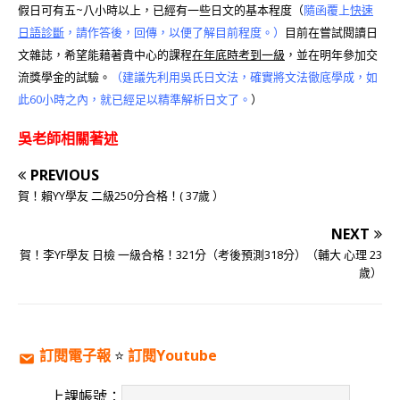
假日可有五~八小時以上，已經有一些日文的基本程度（
隨函覆上
快速
日語診斷
，請作答後，回傳，以便了解目前程度。）
目前在嘗試閱讀日
文雜誌，希望能藉著貴中心的課程
在年底時考到一級
，並在明年參加交
流獎學金的試驗。
（建議先利用吳氏日文法，確實將文法徹底學成，如
此60小時之內，就已經足以精準解析日文了。
）
吳老師相關著述
PREVIOUS
賀！賴YY學友 二級250分合格！( 37歲 ）
NEXT
賀！李YF學友 日檢 一級合格！321分（考後預測318分）（輔大 心理 23
歲）
訂閱電子報
⭐️
訂閱Youtube
上課帳號：