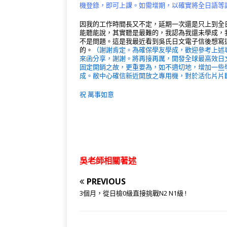
機登錄，即可上課。如需增期，以確實將全日語等
因我的工作時間長又不定，延期一次還是只上到全日
能聽能說，其實聽是最難的，我認為我還未學成，
不是問題。這是我最近看到吳氏日文電子信後想寫
的。
（謝謝肯定。為確保學友學成，歡迎參考上述
來函分享，謝謝。將再接再厲，開發全球最高效日
固定開銷之故，更重要為，如不適切地，增加一些
成。敝中心確信新近開放之專用機，對於活化片片
祝 萬事如意
吳老師相關著述
PREVIOUS
3個月，從日檢0級直接挑戰N2 N1級 !