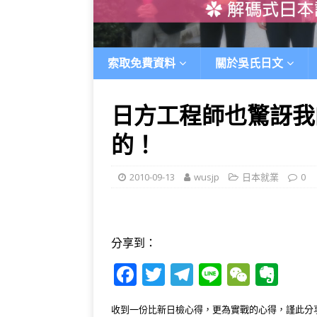
索取免費資料
關於吳氏日文
日方工程師也驚訝我
的！
2010-09-13
wusjp
日本就業
0
分享到：
F
T
T
Li
W
E
a
w
el
n
e
v
收到一份比新日檢心得，更為實戰的心得，謹此分