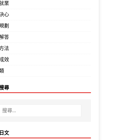
就業
決心
規劃
解答
方法
成效
類
搜尋
日文