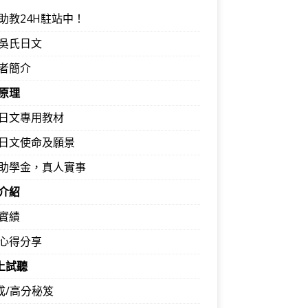
助教24H駐站中！
吳氏日文
者簡介
原理
日文專用教材
日文使命及願景
助學金，真人實事
介紹
實績
心得分享
馬上試聽
速成/高分秘笈