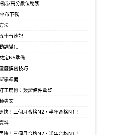
速成/高分數位秘笈
音桌布下載
方法
五十音速記
動詞變化
檢定N5準備
履歷撰寫技巧
留學準備
打工度假：簽證條件彙整
師專文
I更快！三個月合格N2，半年合格N1！
資料
I更快！三個月合格N2，半年合格N1！