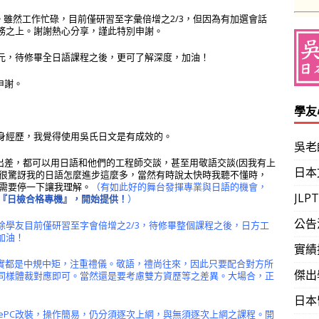
雖然工作忙碌，目前僅研習至字彙倍增之2/3，但因為有加選會話
務之上。謝謝熱心分享，謹此特別申謝。
元，待修畢全日語課程之後，更可了解深度，加油！
申謝。
學友
身經歷，我覺得使用吳氏日文是有成效的。
吳老
等公司去出差，都可以用日語和他們的工程師交談，甚至用敬語交談(因我有上
日本
都很驚訝我的日語怎麼進步這麼多，當然有時說太快時我聽不懂時，
時需要停一下讓我理解。
（有如此好的舞台發揮專業與日語的機會，
JL
『日檢合格專機』，開始提供！
）
公告
學友目前僅研習至字會倍增之2/3，待修畢整個課程之後，日方工
加油！
實績
，確實都是中規中矩，注重禮儀。敬語，禮尚往來，因此只要配合對方所
傑出
同樣體裁對應即可。當然還是要考慮雙方資歷等之差異。大場合，正
日本
ePC改裝，操作簡易，仍分須逐次上網，與無須逐次上網之課程。開