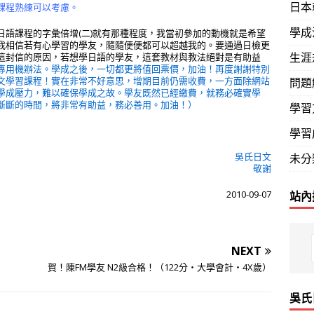
日本
課程熟練可以考慮。
學成
語課程的字彙倍增(二)就有那種程度，我當初參加的動機就是希望
我相信若有心學習的學友，隨隨便便都可以超越我的。要通過日檢更
生涯
這封信的原因，若想學日語的學友，這套教材與教法絕對是有助益
專用機辦法。學成之後，一切都更將值回票價，加油！再度謝謝特別
文學習課程！實在非常不好意思，增期目前仍需收費，一方面除網站
問題
學成壓力，難以確保學成之故。學友既然已經繳費，就務必確實學
斷斷的時間，將非常有助益，務必善用。加油！）
學習
學習
吳氏日文
未分
敬謝
2010-09-07
站內
NEXT
賀！陳FM學友 N2級合格！（122分‧大學會計‧4X歲）
吳氏