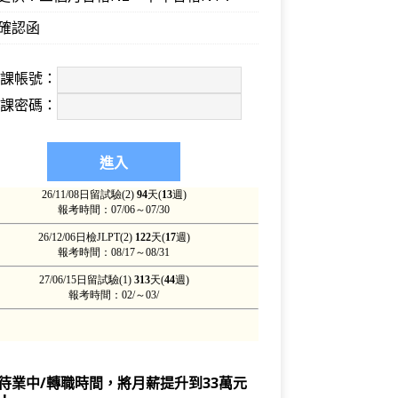
確認函
上課帳號：
上課密碼：
待業中/轉職時間，將月薪提升到33萬元