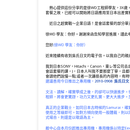
c
it
e
e
C
e
e
te
g
h
r
熱心提供這份分享的是徐WD工程師學友，3X歲。
套餐之故，已經可以開始將日語應用至日本出差實
b
r
ra
at
n
近日之超實戰～企業日語！是會話套餐的部分單
o
m
o
徐WD 學友：你好。謝謝來函告知學習進展，謹此
o
te
k
您好
(徐WD 學友：你好）
近來陸續有收到吳氏日文的電子信。以我自己的親
我到日本SONY，Hitachi，Canon，東レ
會話套餐的課，)，日本人叫我不要那麼丁寧，且
會請他們說慢一點;或者一次講很長的內容時，有
建議善用今日推出之專用機，
2010-0908
吳氏日文
文法、讀解，確實學成之後，的卻可以快速進步。徐
程師，將會更驚訝，功力又更扎實、更大大進步。
真正的企業戰士，如同日本古時候的Samurai
使用之等級即可。如對方傾向使用一般體裁，則以
式場合，則還是以敬語為主。
敝中心自本月份起推出專用機，專用機係以特定Ee