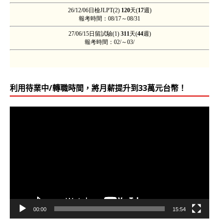
利用待業中/轉職時間，將月薪提升到33萬元台幣！
視
訊
播
放
器
00:00
15:54