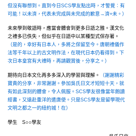
但沒有聯想到。直到今日SCS學友點出時，才警覺︰有
可能！以未濟，代表未完成與未完成的歉意→濟+未。）
未來學到敬語時，應當會體會到更多日語之雅。漢文化
之禮多已佚失，但似乎在日語中以某種型式保存著。
（是的，幸好有日本人，多將之保留至今。唐朝禮儀作
法等千年以上的古文明作法，在現代日本仍看得到。下
次日本皇宮有大禮時，再請觀賞後，分享之。）
期待向日本文化再多多深入的學習與理解。
（謝謝精彩
寶貴的分享，非常謝謝。參加吳氏日文才短短十天，就
有如此深刻的體會，令人佩服。SCS學友很像當年飽讀
經書，又遠赴重洋的遣唐使。只是SCS學友是留學現代
文明之都之一的紐約城！在）
學生 S○○學友