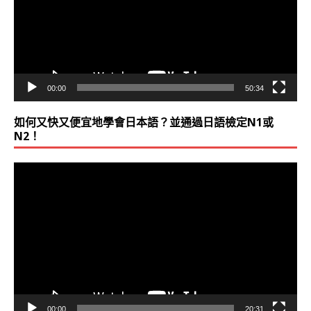
放
器
00:00
50:34
如何又快又便宜地學會日本語？並通過日語檢定N1或
N2！
視
訊
播
放
器
00:00
20:31