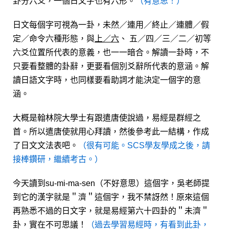
卦分六爻，一個日文字也有六形。
（有意思！）
日文每個字可視為一卦，未然／連用／終止／連體／假
定／命令六種形態，與
上／六
、 五／四／三／二／初等
六爻位置所代表的意義，也一一暗合。解讀一卦時，不
只要看整體的卦辭，更要看個別爻辭所代表的意涵。解
讀日語文字時，也同樣要看助詞才能決定一個字的意
涵。
大概是翰林院大學士有跟遣唐使說過，易經是群經之
首。所以遣唐使就用心拜讀，然後參考此一結構，作成
了日文文法表吧。
（很有可能。SCS學友學成之後，請
接棒鑽研，繼續考古。）
今天讀到su-mi-ma-sen（不好意思）這個字，吳老師提
到它的漢字就是＂濟＂這個字，我不禁訝然！原來這個
再熟悉不過的日文字，就是易經第六十四卦的＂未濟＂
卦，實在不可思議！
（過去學習易經時，有看到此卦，