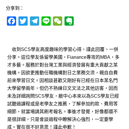
分享到：
F
T
T
Li
W
E
a
w
el
n
e
v
c
it
e
e
C
e
e
te
g
h
r
收到
SCS學友
高度趣味的學習心得，謹此回覆，一併
b
r
ra
at
n
分享。這位學友係留學美國，Fianance專攻的MBA，多
o
m
o
才多藝。服務於對台灣工業與經濟發展有重大貢獻之某
o
te
機構。因欲更推動任職機構對日之業務交流，親自自費
前來學習日文。因相談甚歡又剛好有已經在日本某名門
k
大學留學兩年，但仍不熟練日文文法之其他訪客，因而
未及詳細詢問SCS學友，敝中心本來以為SCS學友已經
試聽過課程或是老學友之推薦，了解參加約款、費用等
細節，就當場請其刷考報名。事後才發覺，好像都還不
是很詳細，只是會談過程中瞭解決心強烈，一定要學
成。實在很不好意思！謹此申歉！