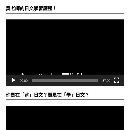
吳老師的日文學習歷程！
視
訊
播
放
器
00:00
37:09
你是在「背」日文？還是在「學」日文？
視
訊
播