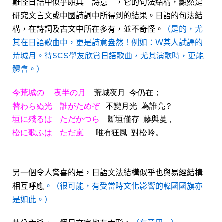
難怪日語中似乎頗具＂詩意＂，它的句法結構，顯然是
研究文言文或中國詩詞中所得到的結果。日語的句法結
構，在詩詞及古文中所在多有，並不奇怪。
（是的，尤
其在日語歌曲中，更是詩意盎然！例如：Ｗ某人試譯的
荒城月。待SCS學友欣賞日語歌曲，尤其演歌時，更能
體會。）
今荒城の 夜半の月
荒城夜月 今仍在；
替わらぬ光 誰がためぞ
不變月光 為誰亮？
垣に殘るは ただかつら
斷垣僅存 藤與蔓，
松に歌ふは ただ嵐
唯有狂風 對松吟。
另一個令人驚喜的是，日語文法結構似乎也與易經結構
相互呼應
。（很可能，有受當時文化影響的韓國國旗亦
是如此。）