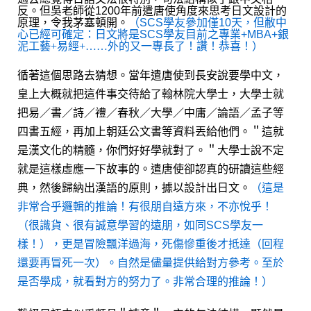
反。但吳老師從1200年前遣唐使角度來思考日文設計的
原理，令我茅塞頓開。
（SCS學友參加僅10天，但敝中
心已經可確定：日文將是SCS學友目前之專業+MBA+
銀
泥工藝+易經+……外的又一專長了！讚！恭喜！）
循著這個思路去猜想。當年遣唐使到長安說要學中文，
皇上大概就把這件事交待給了翰林院大學士，大學士就
把易／書／詩／禮／春秋／大學／中庸／論語／孟子等
四書五經，再加上朝廷公文書等資料丟給他們。＂這就
是漢文化的精髓，你們好好學就對了。＂大學士說不定
就是這樣虛應一下故事的。遣唐使卻認真的研讀這些經
典，然後歸納出漢語的原則，據以設計出日文。
（這是
非常合乎邏輯的推論！有很朋自遠方來，不亦悅乎！
（很識貨、很有誠意學習的遠朋，如同SCS學友一
樣！），更是冒險飄洋過海，死傷慘重後才抵達（回程
還要再冒死一次）。自然是儘量提供給對方參考。至於
是否學成，就看對方的努力了。非常合理的推論！）