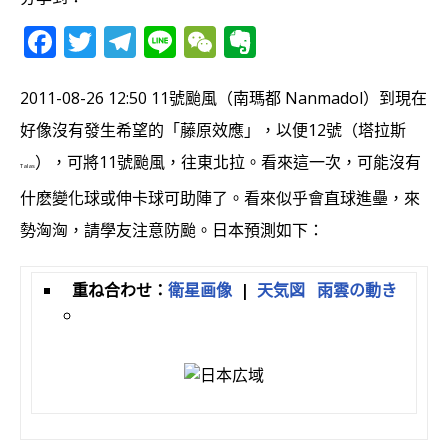
F
T
T
Li
W
E
a
w
el
n
e
v
c
it
e
e
C
e
2011-08-26 12:50 11號颱風（南瑪都 Nanmadol）到現在
e
te
g
h
r
好像沒有發生希望的「藤原效應」，以便12號（塔拉斯
b
r
ra
at
n
），可將11號颱風，往東北拉。看來這一次，可能沒有
Talas
o
m
o
什麽變化球或伸卡球可助陣了。看來似乎會直球進壘，來
o
te
勢洶洶，請學友注意防颱。日本預測如下：
k
重ね合わせ：
衛星画像
|
天気図
雨雲の動き