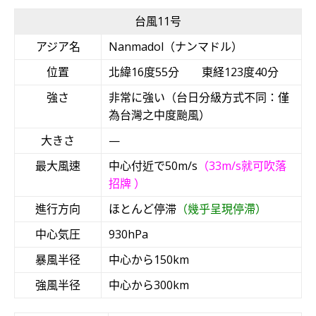
台風11号
アジア名
Nanmadol（ナンマドル）
位置
北緯16度55分 東経123度40分
強さ
非常に強い（台日分級方式不同：僅
為台灣之中度颱風）
大きさ
—
最大風速
中心付近で50m/s
（33m/s就可吹落
招牌 ）
進行方向
ほとんど停滞
（幾乎呈現停滯）
中心気圧
930hPa
暴風半径
中心から150km
強風半径
中心から300km