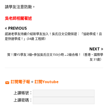
請學友注意防颱。
吳老師相關著述
PREVIOUS
感謝老學友持續介紹新學友加入！吳氏日文公開保證：「協助學成！且
是快速學成！」(34歲 工程師）
NEXT
賀！陳YS學友 3級+參加吳氏日文150小時→2級合格！（香港‧國際學
友 31歲）
訂閱電子報
⭐️
訂閱Youtube
上課帳號：
上課密碼：