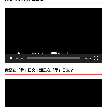
視
訊
播
放
器
00:00
37:09
你是在「背」日文？還是在「學」日文？
視
訊
播
放
器