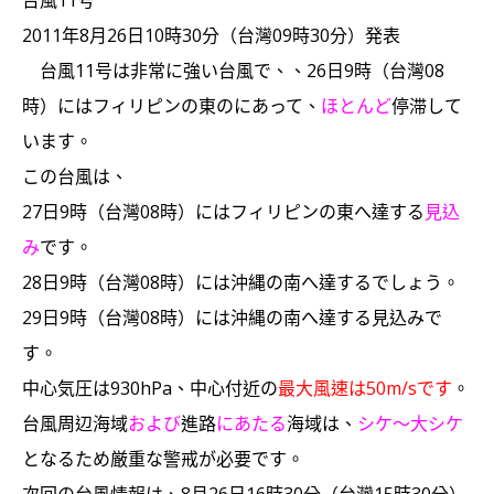
台風11号
2011年8月26日10時30分（台灣09時30分）発表
台風11号は非常に強い台風で、、26日9時（台灣08
時）にはフィリピンの東のにあって、
ほとんど
停滞して
います。
この台風は、
27日9時（台灣08時）にはフィリピンの東へ達する
見込
み
です。
28日9時（台灣08時）には沖縄の南へ達するでしょう。
29日9時（台灣08時）には沖縄の南へ達する見込みで
す。
中心気圧は930hPa、中心付近の
最大風速は50m/sです
。
台風周辺海域
および
進路
にあたる
海域は、
シケ～大シケ
となるため厳重な警戒が必要です。