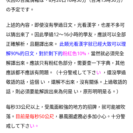
次回の台風情報は、8月26日16時30分（台灣15時30分）
の予定です。
上述的內容，即使沒有學過日文，光看漢字，也差不多可
以猜出來了。因此學過12～16小時的學友，應該可以全部
正確解析，且翻譯出來。
此類光看漢字就已經大致可以理
解90%的日文，對於剩下的
粉紅色10%，
當然就必須完全
解譯出來。
應該只有粉紅色部分，需要查一下字典，其他
應該都不應該有問題。（十分警戒して下
さ
い
，還沒學過
敬語的話，這個 い ，還解不出來，沒有關係。上過敬語的
話，則必須要能解說出來為何是 い，原形明明是る。）
每秒33公尺以上，受風面較強的地方的招牌，就可能被吹
落。
目前是每秒
50公尺
，暴風圈處務必多加小心。
十分警
戒して下
さ
い。