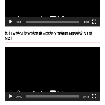
00:00
50:34
如何又快又便宜地學會日本語？並通過日語檢定N1或
N2！
視
訊
播
放
器
00:00
20:31