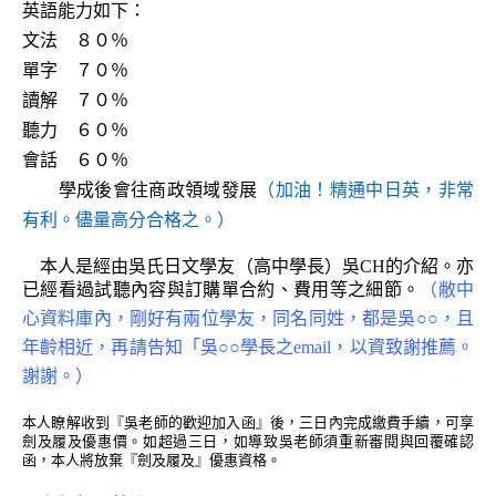
英語能力如下：
文法 ８０％
單字 ７０％
讀解 ７０％
聽力 ６０％
會話 ６０％
學成後會往商政領域發展
（加油！精通中日英，非常
有利。儘量高分合格之。）
本人是經由吳氏日文學友（高中學長）吳CH的介紹。亦
已經看過試聽內容與訂購單合約
、費用等之細節。
（敝中
心資料庫內，
剛好有兩位學友，同名同姓，都是吳○
○
，且
年齡相近，再請告知「吳
○○
學長之email，以資致謝推薦。
謝謝。）
本人瞭解收到『吳老師的歡迎加入函』後，三日內完成繳費手續，可享
劍及履及優惠價。如超過三日，如導致吳老師須重新審閱與回覆確認
函，本人將放棄『劍及履及』優惠資格。