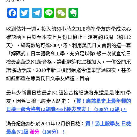
F
T
T
Li
W
E
a
w
el
n
e
v
c
it
e
e
C
e
收到估計一週可投入約50小時之RLE樣準學友的學成決心
確認函。由於至本次七月份日檢止，還有約16周（約112
e
te
g
h
r
天），總時數約可達800小時。利用吳氏日文首創的這一套
b
r
ra
at
n
「解碼式」日本語教育工學，充分足以從0級一次就直接日
o
m
o
檢最高級之N1級合格。謹此歡迎RLE樣加入，一併公開承
o
te
諾協助學成。2010年新日檢開始迄今僅舉辦過四次，甚多
k
紀錄都還在等吳氏日文學友締造，目前
最年少新舊日檢最高N1級皆合格紀錄將永遠是是陳PH學
友，因舊日檢已經走入歷史：（
賀！應該是史上最年輕的
日檢一級合格者12歲陳PH小朋友學友！（308分 12歲 )。
滿分紀錄締造於2011年12月份日檢：
賀！游上毅學友 日檢
最高 N1級
滿分
（180分）！