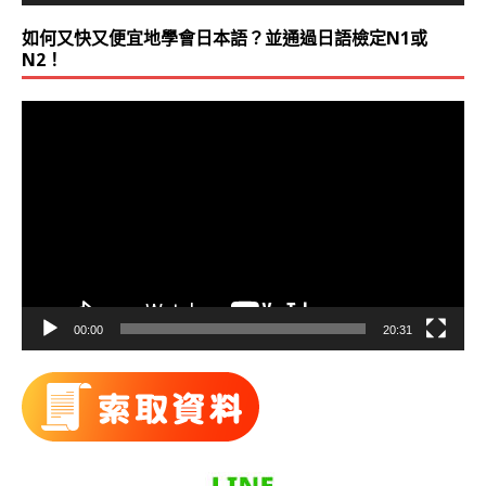
如何又快又便宜地學會日本語？並通過日語檢定N1或
N2！
視
訊
播
放
器
00:00
20:31