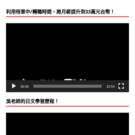
利用待業中/轉職時間，將月薪提升到33萬元台幣！
視
訊
播
放
器
00:00
15:54
吳老師的日文學習歷程！
視
訊
播