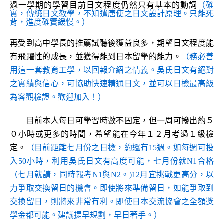
過一學期的學習目前日文程度仍然只有基本的動詞
（確
實，傳統日文教學，不知遣唐使之日文設計原理。只能死
背，進度確實緩慢。）
再受到高中學長的推薦試聽後獲益良多，期望日文程度能
有飛躍性的成長，並獲得能到日本留學的能力。
（務必善
用這一套教育工學，以回報介紹之情義。吳氏日文有絕對
之實績與信心，可協助快速精通日文，並可以日檢最高級
為客觀檢證。歡迎加入！）
目前本人每日可學習時數不固定，但一周可撥出約５
０小時或更多的時間，希望能在今年１２月考過１級檢
定。
（目前距離七月份之日檢，約還有15週。如每週可投
入50小時，利用吳氏日文有高度可能，七月份就N1合格
（七月就請，同時報考N1與N2。)12月宜挑戰更高分，以
力爭取交換留日的機會。即使將來準備留日，如能爭取到
交換留日，則將來非常有利。即使日本交流協會之全額獎
學金都可能。建議提早規劃，早日著手。）