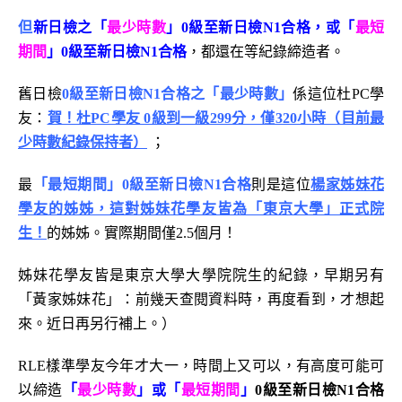
但
新日檢之「
最少時數
」0級至新日檢N1合格，或「
最短
期間
」0級至新日檢N1合格
，都還在等紀錄締造者。
舊日檢
0級至新日檢N1合格之「最少時數」
係這位杜PC學
友：
賀！杜PC學友 0級到一級299分，僅320小時（目前最
少時數紀錄保持者）
；
最
「最短期間」0級至新日檢N1合格
則是這位
楊家姊妹花
學友的姊姊，這對姊妹花學友皆為「東京大學」正式院
生！
的姊姊。實際期間僅2.5個月！
姊妹花學友皆是東京大學大學院院生的紀錄，早期另有
「黃家姊妹花」：前幾天查閱資料時，再度看到，才想起
來。近日再另行補上。）
RLE樣準學友今年才大一，時間上又可以，有高度可能可
以締造
「
最少時數
」或「
最短期間
」
0級至新日檢N1合格