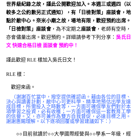
世界級紀錄
之故，謹此公開歡迎加入。本週三或週四（以
較多之公約數另正式通知），有「日檢對策」座談會，地
點於敝中心。奈米小廟之故，場地有限，歡迎預約出席。
「日檢對策」座談會
，為不定期之
座談會
，老師有空時，
亦會儘量出席。歡迎預約。詳細請參考下列分享：
吳氏日
文 快速合格日檢 面談會 預約中！
謹此歡迎 RLE 樣加入吳氏日文！
RLE 樣：
歡迎來函。
（謝謝百忙當中，撥空提供確認函。藉由各位的目標、
決心與讀書計劃，敝中心可更科學、精準地預估出學友達
成目標，所需投入之時數等，一方面可確保學友們對於本
項學習之投資，必有收穫；一方面可確保這一套教育工學
的信譽。又，亦可兼作為雙方自我督促，必達目標之用。
謝謝惠賜理解。以下逐項回覆或學習建議如下：）
○○
目前就讀於
○○
大學國際經營與
○○
學系一年級，經