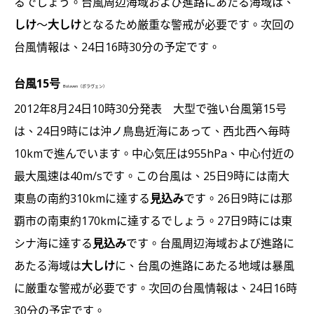
るでしょう。台風周辺海域および進路にあたる海域は、
しけ
～
大しけ
となるため厳重な警戒が必要です。次回の
台風情報は、24日16時30分の予定です。
台風15号
Bolaven（ボラヴェン）
2012年8月24日10時30分発表 大型で強い台風第15号
は、24日9時には沖ノ鳥島近海にあって、西北西へ毎時
10kmで進んでいます。中心気圧は955hPa、中心付近の
最大風速は40m/sです。この台風は、25日9時には南大
東島の南約310kmに達する
見込み
です。26日9時には那
覇市の南東約170kmに達するでしょう。27日9時には東
シナ海に達する
見込み
です。台風周辺海域および進路に
あたる海域は
大しけ
に、台風の進路にあたる地域は暴風
に厳重な警戒が必要です。次回の台風情報は、24日16時
30分の予定です。