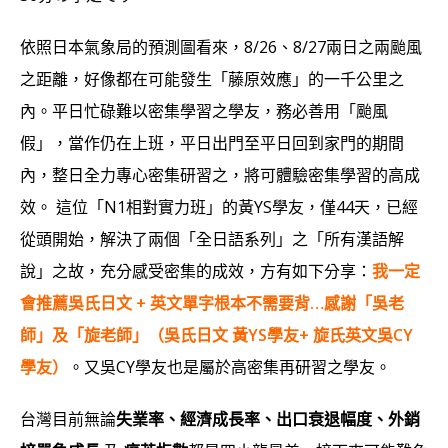
依照日本氣象局的預測圖看來，8/26、8/27兩日之兩颱風
之距離，好像都在可能發生
「藤原效應」的
一千公里之
內。平日忙碌難以密集學習之學友，務必善用「颱風
假」，當作仍在上班，平日出門至平日回到家門的期間
內，整日全力專心密集研習之，將可體驗密集學習的高成
效。 這位「N1相對實力班」的黃YS學友，僅44天，已經
從頭開始，解決了兩個「全日語系列」之「所有漢語解
說」之故，充分感受密集的成效，方有如下分享：
我一定
會推薦吳氏日文 + 英文單字根本不需要背…感謝「吳老
師」及「旋老師」（吳氏日文 黃YS學友+ 旋氏英文吳CY
學友）
。又吳CY學友也是屬於高密集再研習之學友。
台灣目前無論
失業率、經濟成長率、出口衰退幅度、外銷