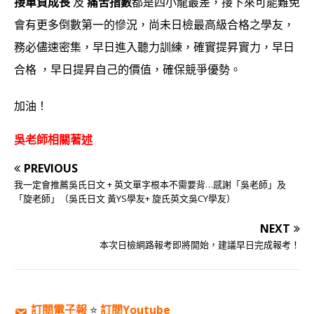
接單負成長
及
痛苦指數
都是四小龍最差，接下來可能難免
會有更多倒數第一的慘況，
尚未日檢最高級合格之學友，
務必儘速密集，早日進入聽力訓練，確實提昇實力，早日
合格 ，早日提昇自己的價值，確保競爭優勢。
加油！
吳老師相關著述
PREVIOUS
我一定會推薦吳氏日文 + 英文單字根本不需要背…感謝「吳老師」及
「旋老師」（吳氏日文 黃YS學友+ 旋氏英文吳CY學友）
NEXT
本次日檢網路報考即將開始，建議早日完成報考！
訂閱電子報
⭐️
訂閱Youtube