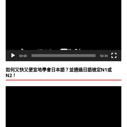
訊
播
放
器
00:00
50:34
如何又快又便宜地學會日本語？並通過日語檢定N1或
N2！
視
訊
播
放
器