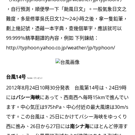
，自行預測，順便學一下「颱風日文」。一般氣象日文之
難度，多是修畢吳氏日文12～24小時之後，拿一隻鉛筆，
劃上幾記號，憑藉一本字典，查幾個單字，應該就可以
99.999％精準翻譯的內容，例如 下列鍊結：
http://typhoon.yahoo.co.jp/weather/jp/typhoon/
台風14号
Tembin（テンビン）
2012年8月24日10時30分発表 台風第14号は、24日9時
には
バシー海峡
にあって、西南西へ毎時15kmで進んでい
ます。中心気圧は975hPa、中心付近の最大風速は30m/s
です。この台風は、25日にかけてバシー海峡をゆっくり
西に進み、26日から27日には
南シナ海
にほとんど停滞す