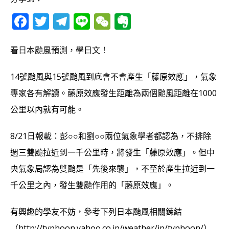
F
T
T
Li
W
E
a
w
el
n
e
v
c
it
e
e
C
e
看日本颱風預測，學日文！
e
te
g
h
r
14號颱風與15號颱風到底會不會產生「藤原效應」，氣象
b
r
ra
at
n
專家各有解讀。藤原效應發生距離為兩個颱風距離在1000
o
m
o
公里以內就有可能。
o
te
k
8/21日報載：
彭○○和劉○○兩位氣象學者都認為，不排除
週三雙颱拉近到一千公里時，將發生「藤原效應」。但中
央氣象局認為雙颱是「先後來襲」，不至於產生拉近到一
千公里之內，發生雙颱作用的「藤原效應」。
有興趣的學友不妨，參考下列日本颱風相關鍊結
（http://typhoon.yahoo.co.jp/weather/jp/typhoon/）