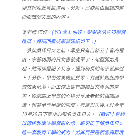
測其詞性並嘗試還原、分解，已能藉由翻譯的幫
助而瞭解文章的內容。
吳老師 您好，
( YCL學友你好。謝謝來函告知學習
進展，逐項回覆或學習建議如下：)
參加吳氏日文之前，學生只有自修五十音的程
度，拿著坊間的日文書就從單字、句型開始背
起，然而卻是記了又忘，遇到稍長的句子就無從
下手分析，學習效果機近於零。有感於如此的學
習效果低落，而工作上卻有閱讀日文專利的需
求，從網路上學友的心得分享及老師的相關回
覆，報著半信半疑的態度，考慮很久後才於今年
10月29日下定決心報名吳氏日文。
（歡迎！曾經
以傳統教學法學習過的話，將更能了解吳氏日文
這一套教育工學的威力！尤其目標是相當高難度