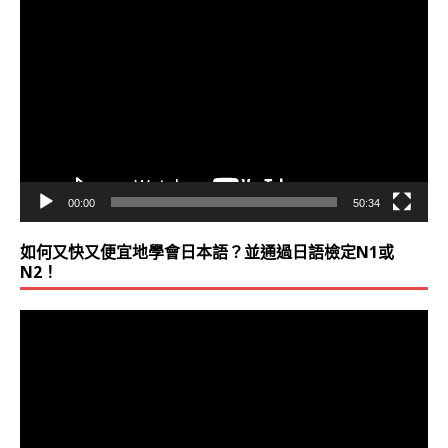
視
訊
播
放
器
00:00
50:34
如何又快又便宜地學會日本語？並通過日語檢定N1或
N2！
視
訊
播
放
器