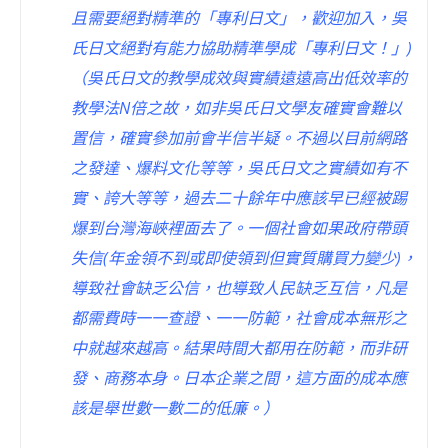
且需要絕對精準的「專利日文」，歡迎加入，吳
氏日文絕對有能力協助精準學成「專利日文！」)
（吳氏日文的教學成效與實績遠遠高出低效率的
教學法N倍之故，如非吳氏日文學友確實會難以
置信，確實參加前會半信半疑。不過以目前網路
之發達、爆料文化等等，吳氏日文之實績如有不
實、誇大等等，過去二十餘年中應該早已經被踢
爆到台灣海峽裡面去了。一個社會如果政府帶頭
失信(年金領不到或即使領到但實質購買力變少)，
導致社會缺乏公信，也導致人民缺乏互信，凡是
都需費時一一查證、一一防範，社會成本無形之
中就越來越高。結果時間大都用在防範，而非研
發、商務本身。日本企業之間，這方面的成本應
該是舉世數一數二的低廉。）