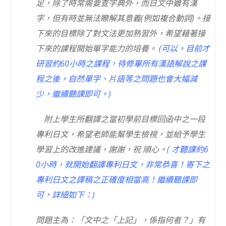
足，除了時常需要查字典外，而日文中雖有漢
字，但有時並無法瞭解其意義(例如複合動詞)。接
下來的目標除了對文法更加熟習外，希望藉著接
下來的課程開始單字能力的培養。
(可以。目前才
研習約60小時之課程，待修畢所有漢語解說之課
程之後，自然單字、片語等之問題也會大幅減
少，繼續聽課即可。)
附上學生所翻譯之當初學前目標回函中之一段
專利日文，希望老師能幫學生檢視，並給予學生
學習上的改進建議，謝謝，祝 順心。
( 才聽課約6
0小時，就開始翻譯專利日文，非常恭喜！寄下之
專利日文之譯稿之正確度相當高！繼續聽課即
可，詳細如下：)
問題主為：「文中之「上記」，係指何者？」有