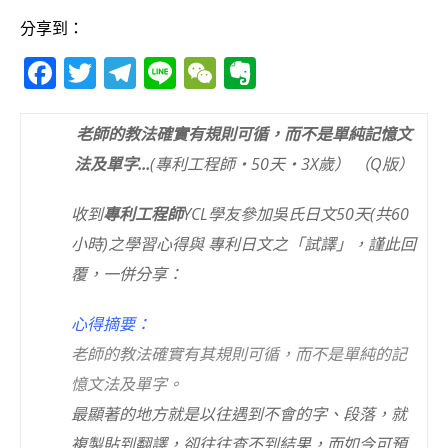
分享到：
F
T
T
Li
W
E
a
w
el
n
e
v
c
it
e
e
C
e
老師的教法確實有規則可循，而不是單純記憶文
e
te
g
h
r
法及單字…
(專利工程師‧50天‧3X歲） （Q版）
b
r
ra
at
n
收到
專利工程師
YCL學友參加吳氏日文50天(共60
o
m
o
小時)之學習心得與 專利日文之「試譯」，謹此回
o
te
覆，一併分享：
k
心得摘要：
老師的教法確實有其規則可循，而不是單純的記
憶文法及單字。
最顯著的地方就是以往遇到不會的字、段落，就
複製貼到翻譯，卻往往查不到結果，而如今可預