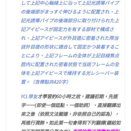
して上記中心軸線上に沿って上記光誘導パイプ
の後端部がまっすぐ伸びるように配置され、上
記光誘導パイプの後端部分に取り付けられた上
記アイピースが固定力を有する部材で構成さ
れ、上記アイピースが外目道に密着された際当
該外目道の形状に適合して固定かつ装着するこ
とにより、上記フレームの全体が上記目線焦点
腔内に配置された密着状態で当該フレームの全
体を上記アイピースで維持する光レシーバー装
置。（含標點共420字）
YCL學友
才學習約60小時之故，建議初期，先逐
字一一(即使一個逗點、一個助詞）、直接翻譯出
來之後（依照文法關連，非依照自己的認為），
再進行潤飾。如此第一句會得到下列翻譯(鏈結如