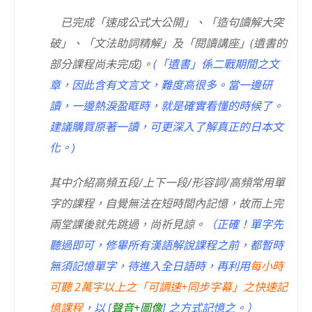
已完成「速成公式大公開」、「造句讀解大突
破」、「文法助詞精解」及「閱讀講座」(遺書的
部分課程尚未完成)。
(「遺書」係二戰期間之文
章，因此含有文言文，難度高很多。當一邊研
讀，一邊熱淚盈眶時，就是確實看懂的時候了。
建議購買原著一讀，可更深入了解真正的日本文
化。)
其中介紹高頻五段/上下一段/形容詞/高頻常用單
字的課程，自覺無法在短時間內記憶，故而上完
兩堂課後就先跳過，尚祈見諒。
（正確！單字先
聽過即可，修畢所有漢語解說課程之前，都暫時
無須記憶單字，待進入全日語時，再利用
每小時
可聽 2萬字以上之「可調速+同步字幕」之快速記
憶課程
，以 [
聲音+圖像
] 之方式記憶之。）