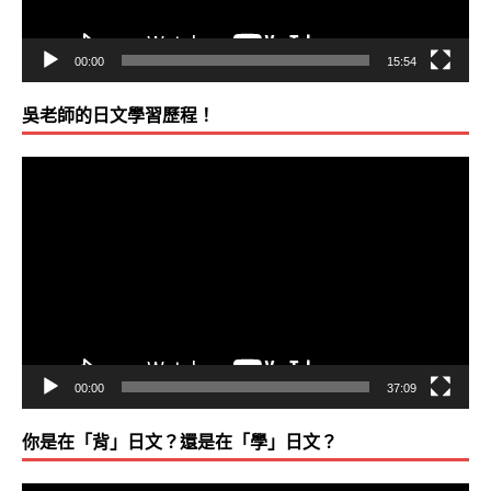
00:00
15:54
吳老師的日文學習歷程！
視
訊
播
放
器
00:00
37:09
你是在「背」日文？還是在「學」日文？