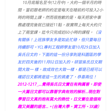
10月底報名至今(12月中)，大約一個半月的時
間，當初跟老師的約定是每天在睡前約可投入2小
時的時間上課，然而很抱歉的是，每天把家中事
務處理完後就已接近11點，故實際上每天大約只
上了兩堂課，迄今只完成近60小時的課程，（
沒
有關係！上班族學友多是如此忙碌，但只要每日
持續即可。YCL專利工程師學友是10月29日加入
吳氏日文的，下面的這一份分享則是科園區的學
友於四天後的11月02日加入的。研習吳氏日文期
間大致一 樣，故成效也大致一樣，都是已經可以
確認日文都將是這一生的資產了，恭喜兩位！
2012-1217
…覺得吳氏日文實在有夠厲害，即使
一大篇日文都可以靠著字典有效的解析…現在對
學習日文真的抱有莫大的熱忱，日文實在是個有
趣又美麗的語言…。(台灣大學‧資工所‧3X歲）