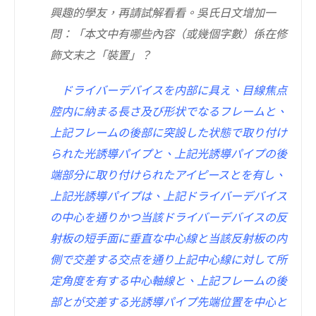
興趣的學友，再請試解看看。吳氏日文增加一
問：「本文中有哪些內容（或幾個字數）係在修
飾文末之「裝置」？
ドライバーデバイスを内部に具え、目線焦点
腔内に納まる長さ及び形状でなるフレームと、
上記フレームの後部に突設した状態で取り付け
られた光誘導パイプと、上記光誘導パイプの後
端部分に取り付けられたアイピースとを有し、
上記光誘導パイプは、上記ドライバーデバイス
の中心を通りかつ当該ドライバーデバイスの反
射板の短手面に垂直な中心線と当該反射板の内
側で交差する交点を通り上記中心線に対して所
定角度を有する中心軸線と、上記フレームの後
部とが交差する光誘導パイプ先端位置を中心と