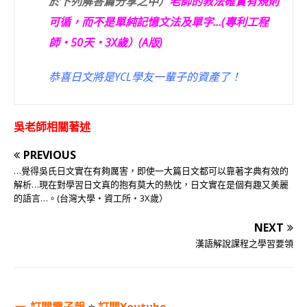
於下列解答篇分享之中）
老師的教法確實有規則
可循，而不是單純記憶文法及單字…(專利工程
師‧50天‧3X歲）(A版)
恭喜日文將是YCL學友一輩子的資產了！
吳老師相關著述
PREVIOUS
…覺得吳氏日文實在有夠厲害，即使一大篇日文都可以靠著字典有效的
解析…現在對學習日文真的抱有莫大的熱忱，日文實在是個有趣又美麗
的語言…。(台灣大學‧資工所‧3X歲）
NEXT
漢語解說課程之學習要領