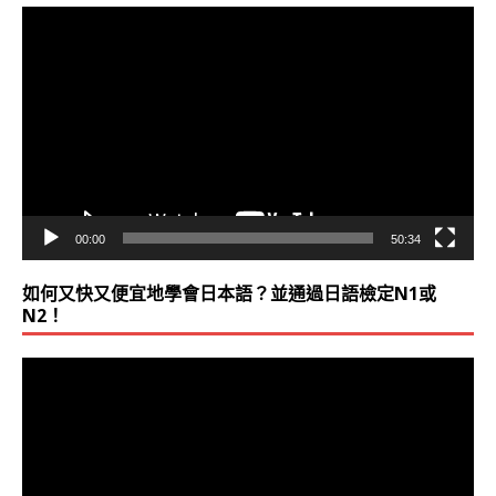
視
訊
播
放
器
00:00
50:34
如何又快又便宜地學會日本語？並通過日語檢定N1或
N2！
視
訊
播
放
器