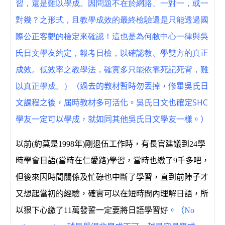
習，還是難以學成。因問題不在於網路、一對一，或一
對幾？之形式，且教學成效的最終檢驗還是只能透過國
際公正客觀的檢定來確認！這也是為何敝中心一律與吳
氏日文學友約定，報考日檢，以確認教、學雙方的真正
成效。低效率之教學法，確實多只能依靠死記死背，難
以真正學成。）
（過去的教材暫時勿丟掉，修畢吳氏日
SHC
文課程之後，屆時教材多可活化。吳氏日文也確定
學友一定可以學成，就如同其他吳氏日文學友一樣。
）
以前
(
約莫是
1998
年
)
剛退伍工作時，有長官建議到
24
學
時學會日語
(
當時在仁愛路
)
學習，當時也繳了
9
千多吧，
但後來因時間關係及忙碌也中斷了學習，直到前陣子才
又想起當初的經驗，確實可以在短時間內理解日語，所
以狠下心繳了
11
萬發誓一定要將日語學習好
。（
No