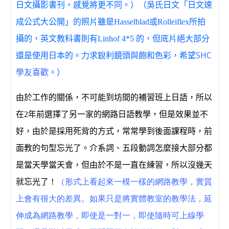
日文攝影書刊，感覺將更不同。）（吳氏日文「日文速
成公式大公開」的照片雖是Hasselblad或Rolleiflex所拍
攝的，英文教科書則有Linhof 4*5 的，但底片絕大部分
SHC
還是使用日本的。力求銳利鏡頭與飽和色彩，希望
學友喜歡
。）
由於工作的關係，不可能到坊間的補習班上日語，所以
在
2
年前選擇了另一家的網路日語教學，但是效果並不
好，由於是採用死背的方式，常常學到後面課程時，前
面教的句型忘光了。介系詞、五段動詞怎麼接大部分都
是當天學當天會，但由於不是一直在練習，所以沒幾天
就忘光了
！
（形式上看起來一模一樣的網路教學，實質
上會有很大的差異。如果只是將實體教室的教學法，延
伸成為網路教學，即使是一對一，即使隨時可上線學