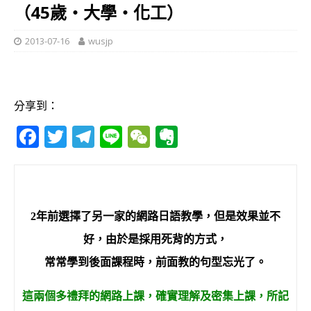
（45歲‧大學‧化工）
2013-07-16
wusjp
分享到：
F
T
T
Li
W
E
a
w
el
n
e
v
c
it
e
e
C
e
e
te
g
h
r
2
年前選擇了另一家的網路日語教學，但是效果並不
b
r
ra
at
n
o
m
o
好，由於是採用死背的方式，
o
te
常常學到後面課程時，前面教的句型忘光了。
k
這兩個多禮拜的網路上課，確實理解及密集上課，所記