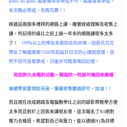
pains, no gains. 越是覺得非學成不可，越是容易學成。
本次務必學成，勿再花費！）
經過這兩個多禮拜的網路上課，確實經過理解及密集上
課，所記得的遠比之前上過一年多的網路課程多太多
（99%以上的學友多是如此的共鳴，因吳氏日文
了
！
學友了解遣唐使1200年前設計日文的心理與原理，自
然不但可容易學成，日後亦可輕易喚回記憶。
宛如許久未唱的兒歌，稍為吭一吭就可喚回來高唱
後續學習要領如另函，儘量密集聽過即可。加油！）
而且現在改成網路及電腦教學比之前的錄影帶教學方便
太多而且對於上班族來講很友善，這次報名了
N1
絕對
實力合格班，希望對自己有壓力，能以通過
N1
為目標