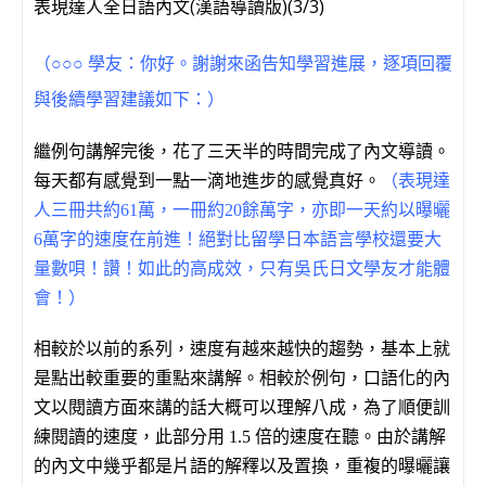
表現達人全日語內文(漢語導讀版)(3/3)
學友：你好。謝謝來函告知學習進展，逐項回覆
（○○○
與後續學習建議如下：）
繼例句講解完後，花了三天半的時間完成了內文導讀。
每天都有感覺到一點一滴地進步的感覺真好。
（表現達
人三冊共約61萬，一冊約20餘萬字，亦即一天約以曝曬
6萬字的速度在前進！絕對比留學日本語言學校還要大
量數唄！讚！如此的高成效，只有吳氏日文學友才能體
會！）
相較於以前的系列，速度有越來越快的趨勢，基本上就
是點出較重要的重點來講解。相較於例句，口語化的內
文以閱讀方面來講的話大概可以理解八成，為了順便訓
練閱讀的速度，此部分用 1.5 倍的速度在聽。由於講解
的內文中幾乎都是片語的解釋以及置換，重複的曝曬讓