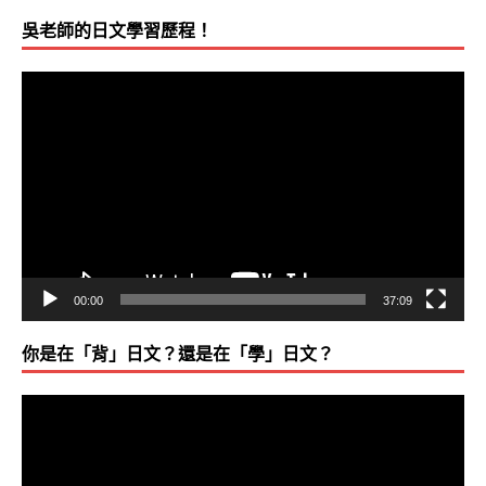
吳老師的日文學習歷程！
視
訊
播
放
器
00:00
37:09
你是在「背」日文？還是在「學」日文？
視
訊
播