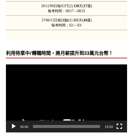
利用待業中/轉職時間，將月薪提升到33萬元台幣！
視
訊
播
放
器
00:00
15:54