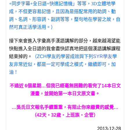
+同步字幕+全日語+快速記憶機」等等，3D立體地學
成，不但更容易記憶，且因為是搭配常用的助詞、動
詞、名詞、形容詞、副詞等等，整句地在學習之故，自
然可真正活學活用。）
接下來會進入字彙高手漢語講解的部分，越來越渴望能
快點進入全日語的我會盡快認真地把這個漢語講解課程
結束掉的。
（ZCH學友的學習成效與下列
SYR學友
學
友非常近似，都是一定可學成之模式，繼續即可，加
油！
不過近 6個星期…但我已經毫無困難的看完了14本日文
漫畫，並開始第一本日文原文書。
…吳氏日文報名手續重重，有阻止你來繳費的感覺…
（42天‧32歲‧上班族‧企管）
2013-12-28