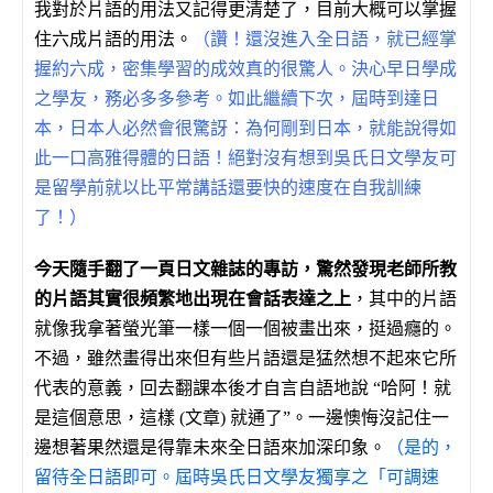
我對於片語的用法又記得更清楚了，目前大概可以掌握
住六成片語的用法。
（讚！還沒進入全日語，就已經掌
握約六成，密集學習的成效真的很驚人。決心早日學成
之學友，務必多多參考。如此繼續下次，屆時到達日
本，日本人必然會很驚訝：為何剛到日本，就能說得如
此一口高雅得體的日語！絕對沒有想到吳氏日文學友可
是留學前就以比平常講話還要快的速度在自我訓練
了！）
今天隨手翻了一頁日文雜誌的專訪，驚然發現老師所教
的片語其實很頻繁地出現在會話表達之上
，其中的片語
就像我拿著螢光筆一樣一個一個被畫出來，挺過癮的。
不過，雖然畫得出來但有些片語還是猛然想不起來它所
代表的意義，回去翻課本後才自言自語地說 “哈阿！就
是這個意思，這樣 (文章) 就通了”。一邊懊悔沒記住一
邊想著果然還是得靠未來全日語來加深印象。
（是的，
留待全日語即可。屆時吳氏日文學友獨享之「可調速