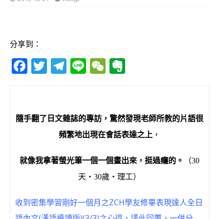
分享到：
F
T
T
Li
W
E
a
w
el
n
e
v
c
it
e
e
C
e
e
te
g
h
r
隨手翻了日文雜誌的專訪，驚然發現老師所教的片語很
b
r
ra
at
n
頻繁地出現在會話表達之上
，
o
m
o
o
te
就像我拿著螢光筆一個一個畫出來，挺過癮的。
（30
k
天‧30歲‧理工）
收到密集學習剛好一個月之ZCH學友修畢表現達人全日
語內文(漢語導讀版)(3/3)之心得，謹此回覆，一併分