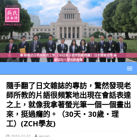
隨手翻了日文雜誌的專訪，驚然發現老
師所教的片語很頻繁地出現在會話表達
之上，就像我拿著螢光筆一個一個畫出
來，挺過癮的。（30天‧30歲‧理
工）(ZCH學友)
2013-12-31
wusjp