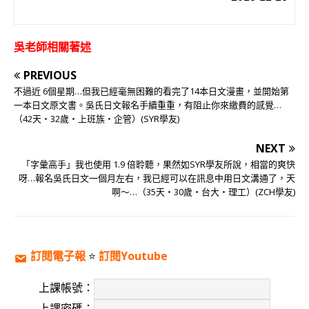
吳老師相關著述
PREVIOUS
不過近 6個星期…但我已經毫無困難的看完了14本日文漫畫，並開始第
一本日文原文書。吳氏日文報名手續重重，有阻止你來繳費的感覺…
（42天‧32歲‧上班族‧企管）(SYR學友)
NEXT
「字彙高手」我也使用 1.9 倍聆聽，果然如SYR學友所說，相當的爽快
呀…報名吳氏日文一個月左右，我已經可以在訊息中用日文溝通了，天
啊～…（35天‧30歲‧台大‧理工）(ZCH學友)
訂閱電子報
⭐️
訂閱Youtube
上課帳號：
上課密碼：