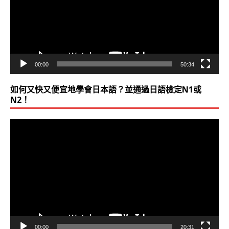
放
器
00:00
50:34
如何又快又便宜地學會日本語？並通過日語檢定N1或
N2！
視
訊
播
放
器
00:00
20:31