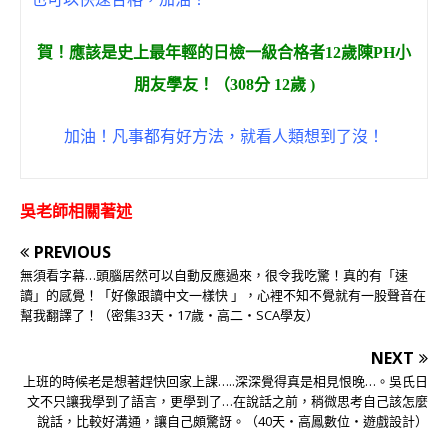
賀！
應該是史上最年輕的
日檢一級合格者12歲陳PH小
朋友學友！（308分 12歲 )
加油！凡事都有好方法，就看人類想到了沒！
吳老師相關著述
PREVIOUS
無須看字幕…頭腦居然可以自動反應過來，很令我吃驚！真的有「速
讀」的感覺！「好像跟讀中文一樣快 」，心裡不知不覺就有一股聲音在
幫我翻譯了！（密集33天‧17歲‧高二‧SCA學友）
NEXT
上班的時候老是想著趕快回家上課…..深深覺得真是相見恨晚…。吳氏日
文不只讓我學到了語言，更學到了…在說話之前，稍微思考自己該怎麼
說話，比較好溝通，讓自己頗驚訝。（40天‧高鳳數位‧遊戲設計）