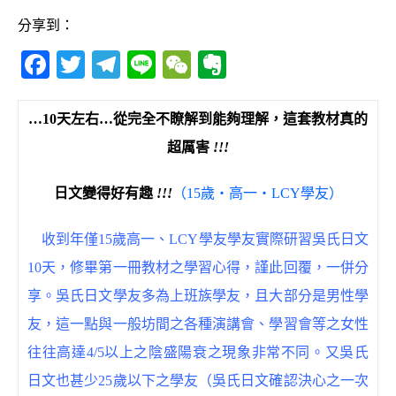
分享到：
F
T
T
Li
W
E
a
w
el
n
e
v
c
it
e
e
C
e
…
10天左右
…
從完全不瞭解到能夠理解，這套教材真的
e
te
g
h
r
超厲害
!!!
b
r
ra
at
n
日文變得好有趣
!!!
（15歲‧高一‧LCY學友）
o
m
o
o
te
收到年僅15歲高一、LCY學友學友實際研習吳氏日文
k
10天，修畢第一冊教材之學習心得，謹此回覆，一併分
享。吳氏日文學友多為上班族學友，且大部分是男性學
友，這一點與一般坊間之各種演講會、學習會等之女性
往往高達4/5以上之陰盛陽衰之現象非常不同。又吳氏
日文也甚少25歲以下之學友（吳氏日文確認決心之一次