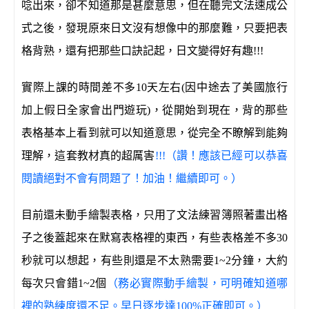
唸出來，卻不知道那是甚麼意思，但在聽完文法速成公
式之後，發現原來日文沒有想像中的那麼難，只要把表
格背熟，還有把那些口訣記起，日文變得好有趣!!!
實際上課的時間差不多10天左右(因中途去了美國旅行
加上假日全家會出門遊玩)，從開始到現在，背的那些
表格基本上看到就可以知道意思，從完全不瞭解到能夠
理解，這套教材真的超厲害
!!!（讚！應該已經可以恭喜
閱讀絕對不會有問題了！加油！繼續即可。）
目前還未動手繪製表格，只用了文法練習簿照著畫出格
子之後蓋起來在默寫表格裡的東西，有些表格差不多30
秒就可以想起，有些則還是不太熟需要1~2分鐘，大約
每次只會錯1~2個
（務必實際動手繪製，可明確知道哪
裡的熟練度還不足。早日逐步達100%正確即可。）