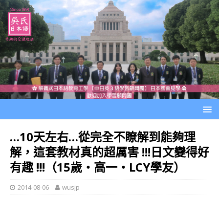
…10天左右…從完全不瞭解到能夠理
解，這套教材真的超厲害 !!!日文變得好
有趣 !!!（15歲‧高一‧LCY學友）
2014-08-06
wusjp