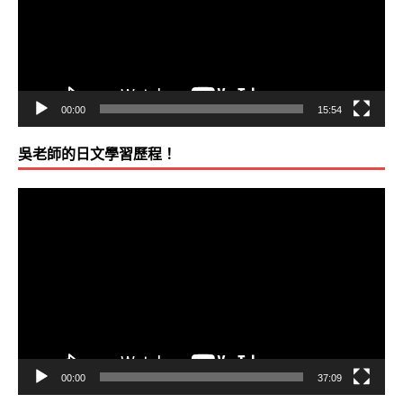
器
00:00
15:54
吳老師的日文學習歷程！
視
訊
播
放
器
00:00
37:09