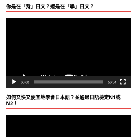
你是在「背」日文？還是在「學」日文？
視
訊
播
放
器
00:00
50:34
如何又快又便宜地學會日本語？並通過日語檢定N1或
N2！
視
訊
播