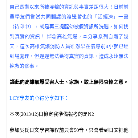
自己長期以來所被灌輸的資訊與事實差距很大！日前前
輩學友們嘗試共同翻譯的渡邊哲也的「活經濟」一書
（待印中），就是再三提醒勿被假資訊所洗腦，如何找
到真實的資訊！ 悼念高雄氣爆，本分享系列自肅了幾
天，這次高雄氣爆消防人員雖然早在氣爆前4小就已經
到場處理，但遲遲無法獲得真實的資訊，造成永遠無法
挽救的慘事。
謹此向高雄氣爆受害人士、家族，致上無限哀悼之意。
LCY學友的心得分享如下：
本次(2013/12)日檢定我準備報考的是N2
參加吳氏日文學習課程前只會50音，只會看到日文把他