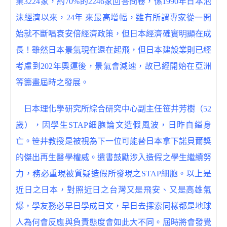
業3224家，約70%的2246家回答問卷，係1990年日本泡
沫經濟以來，24年 來最高增幅，雖有所謂專家從一開
始就不斷唱衰安倍經濟政策，但日本經濟確實明顯在成
長！雖然日本景氣現在還在起飛，但日本建設業則已經
考慮到202年奧運後，景氣會減速，故已經開始在亞洲
等籌畫屆時之發展。
日本理化學研究所綜合研究中心副主任笹井芳樹（52
歲），因學生STAP細胞論文造假風波，日昨自縊身
亡。笹井教授是被視為下一位可能替日本拿下諾貝爾獎
的傑出再生醫學權威。遺書鼓勵涉入造假之學生繼續努
力，務必重現被質疑造假所發現之STAP細胞。以上是
近日之日本，對照近日之台灣又是飛安、又是高雄氣
爆，學友務必早日學成日文，早日去探索同樣都是地球
人為何會反應與負責態度會如此大不同。屆時將會發覺