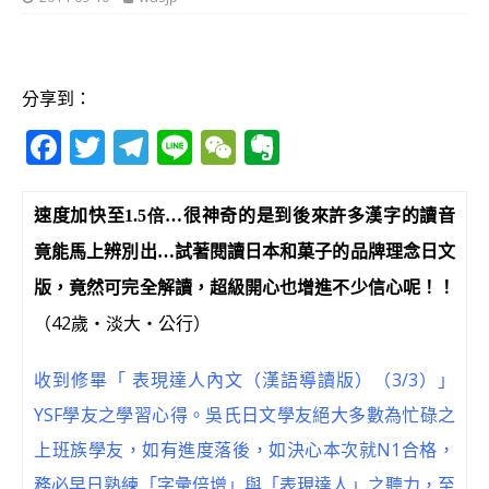
分享到：
F
T
T
Li
W
E
a
w
el
n
e
v
c
it
e
e
C
e
速度加快至
1.5倍
…
很神奇的是到後來許多漢字的讀音
e
te
g
h
r
竟能馬上辨別出
…
試著閱讀日本和菓子的品牌理念日文
b
r
ra
at
n
版，竟然可完全解讀，超級開心也增進不少信心呢！！
o
m
o
（42歲‧淡大‧公行）
o
te
收到修畢「 表現達人內文（漢語導讀版）（3/3）」
k
YSF學友之學習心得。吳氏日文學友絕大多數為忙碌之
上班族學友，如有進度落後，如決心本次就N1合格，
務必早日熟練「字彙倍增」與「表現達人」之聽力，至