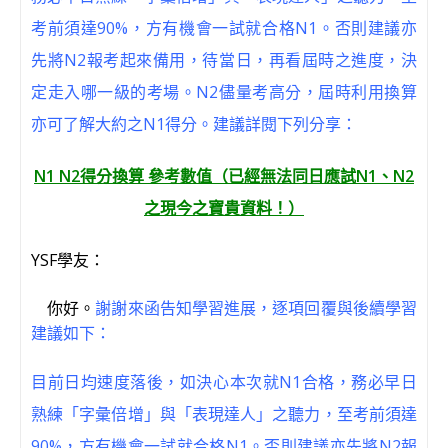
考前須達90%，方有機會一試就合格N1。否則建議亦
先將N2報考起來備用，待當日，再看屆時之進度，決
定走入哪一級的考場。N2儘量考高分，屆時利用換算
亦可了解大約之N1得分。建議詳閱下列分享：
N1 N2得分換算 參考數值（已經無法同日應試N1、N2
之現今之寶貴資料！）
YSF學友：
你好。
謝謝來函告知學習進展，逐項回覆與後續學習
建議如下：
目前日均速度落後，如決心本次就N1合格，務必早日
熟練「字彙倍增」與「表現達人」之聽力，至考前須達
90%，方有機會一試就合格N1。否則建議亦先將N2報