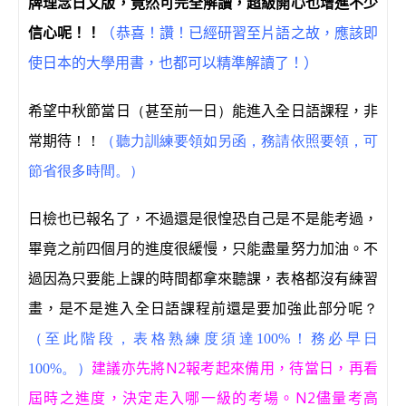
牌理念日文版，竟然可完全解讀，超級開心也增進不少
信心呢！！
（恭喜！讚！已經研習至片語之故，應該即
使日本的大學用書，也都可以精準解讀了！）
希望中秋節當日
（
甚至前一日
）
能進入全日語課程，非
常期待
！！
（聽力訓練要領如另函，務請依照要領，可
節省很多時間。）
日檢也已報名了，不過還是很惶恐自己是不是能考過，
畢竟之前四個月的進度很緩慢，只能盡量努力加油。不
過因為只要能上課的時間都拿來聽課，表格都沒有練習
畫，是不是進入全日語課程前還是要加強此部分呢
？
（至此階段，表格熟練度須達100%！務必早日
建議亦先將N2報考起來備用，待當日，再看
100%。）
屆時之進度，決定走入哪一級的考場。N2儘量考高