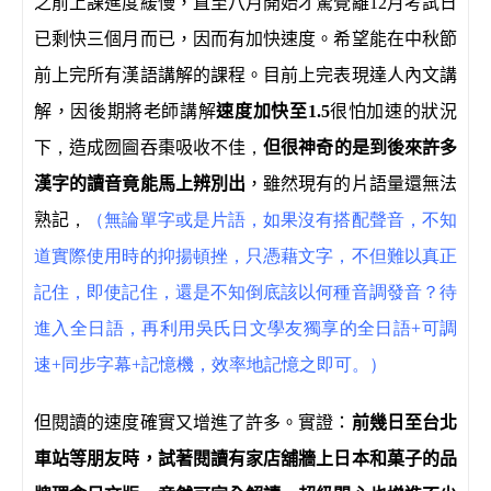
之前上課進度緩慢，直至八月開始才驚覺離
12
月考試日
已剩快三個月而已，因而有加快速度。希望能在中秋節
前上完所有漢語講解的課程。目前上完表現達人內文講
解，因後期將老師講解
速度加快至
1.5
很怕加速的狀況
下
，
造成囫圇吞棗吸收不佳
，
但很神奇的是到後來許多
漢字的讀音竟能馬上辨別出
，雖然現有的片語量還無法
熟記
，
（無論單字或是片語，如果沒有搭配聲音，不知
道實際使用時的抑揚頓挫，只憑藉文字，不但難以真正
記住，即使記住，還是不知倒底該以何種音調發音？待
進入全日語，再利用吳氏日文學友獨享的全日語+可調
速+同步字幕+記憶機，效率地記憶之即可。）
但閱讀的速度確實又增進了許多。實證：
前幾日至台北
車站等朋友時，試著閱讀有家店舖牆上日本和菓子的品