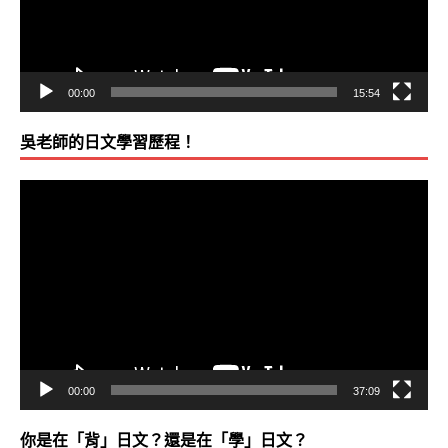
00:00
15:54
吳老師的日文學習歷程！
視
訊
播
放
器
00:00
37:09
你是在「背」日文？還是在「學」日文？