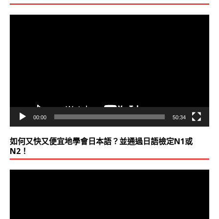
視
訊
播
放
器
00:00
50:34
如何又快又便宜地學會日本語？並通過日語檢定N1或
N2！
視
訊
播
放