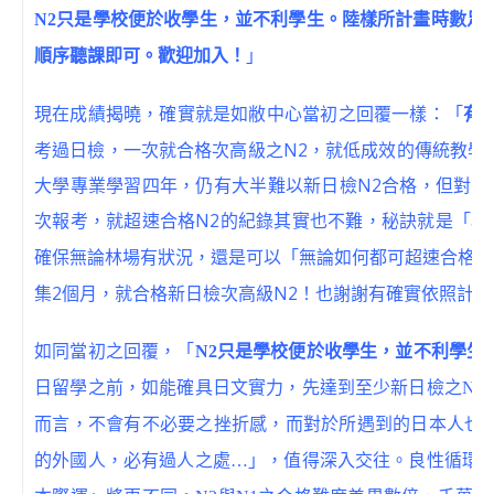
N2只是學校便於收學生，並不利學生。陸樣所計畫時數足
順序聽課即可。歡迎加入！
」
「
現在成績揭曉，確實就是如敝中心當初之回覆一樣：
有
考過日檢，一次就合格次高級之N2，就低成效的傳統教學
大學專業學習四年，仍有大半難以新日檢N2合格，但對於
次報考，就超速合格N2的紀錄其實也不難，秘訣就是「
以
確保無論林場有狀況，還是可以「無論如何都可超速合格N
集2個月，就合格新日檢次高級N2！也謝謝有確實依照計
如同當初之回覆，
「
N2只是學校便於收學生，並不利學生
日留學之前，如能確具日文實力，先達到至少新日檢之N2
而言，不會有不必要之挫折感，而對於所遇到的日本人也
的外國人，必有過人之處…」，值得深入交往。良性循環於