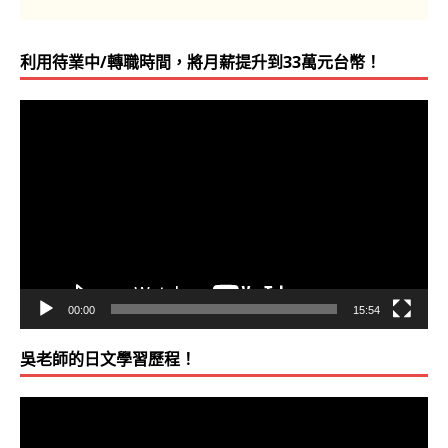
利用待業中/轉職時間，將月薪提升到33萬元台幣！
視
訊
播
放
器
00:00
15:54
吳老師的日文學習歷程！
視
訊