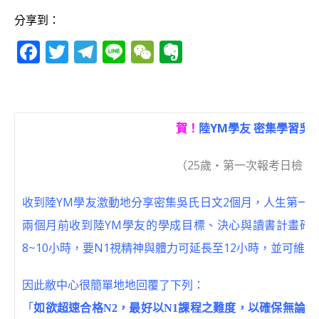
分享到：
F
T
T
Li
W
E
a
w
el
n
e
v
c
it
e
e
C
e
e
te
g
h
r
賀！
陸YM學友 密集學習吳
b
r
ra
at
n
o
m
o
（25歲‧第一次報考日檢‧
o
te
收到陸YM學友激動地分享密集吳氏日文2個月，人生第一
k
兩個月前收到陸YM學友的學成目標、決心與讀書計畫確
8~10小時，要N1視精神與體力可延長至12小時，並可維持
因此敝中心很簡單地地回覆了下列：
「
如欲超速合格N2，最好以N1課程之難度，以確保無論如