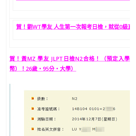
賀！劉WT學友 人生第一次報考日檢，就從0級直接
賀！黃MZ 學友 JLPT日檢N2合格！（預定入學
幣）！26歲‧95分‧大學）