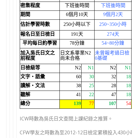
密集程度
下班後時間
下班後時間
期間
6個月10天
9個月2天
估計學習時數
250小時以下
250~350小時
報名日至日檢日
191天
274天
平均每日約學習
78分鐘
54~80分鐘
加入吳氏日文之
日文系畢業N2
未曾報考過日檢
未
前程度
尚未合格
0基礎
0
日檢級等
N2
N1
N2
N1
文字‧語彙
60
30
32
18
讀解‧文法
38
25
28
18
聽解
41
22
47
18
總分
139
77
107
54
ICW時數為吳氏日文查閱上課紀錄之推算。
CFW學友之時數為至2012-12日檢定累積投入430小