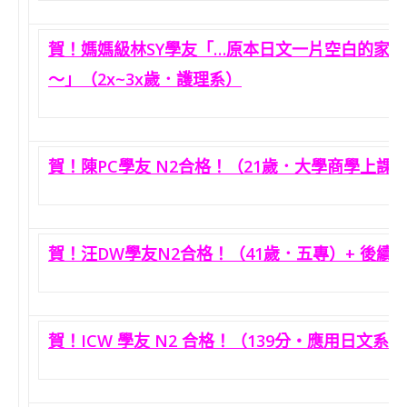
賀！媽媽級林SY學友「…原本日文一片空白的家庭
～」（2x~3x歲．護理系）
賀！陳PC學友 N2合格！（21歲．大學商學上課
賀！汪DW學友N2合格！（41歲．五專）+ 後續
賀！ICW 學友 N2 合格！（139分‧應用日文系‧