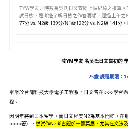
TYW學友之時數為吳氏日文查閱上課紀錄之推算。又T
試日檢，邊考邊了解日檢之作答要領，經過上午之N2
77分 vs. N2級 139分/N1級122分 vs. N2級 141
陸YM學友 名吳氏日文當初的 學
25歲 課程期限：14-10
畢業於台灣科技大學電子工程系。日文曾在
○○○
學習過一
程。
因明年將到日本留學，而日文程度N2為基本門檻，在服
○○○○
著），
然試作N2考古題卻一籌莫展，尤其在文法及單