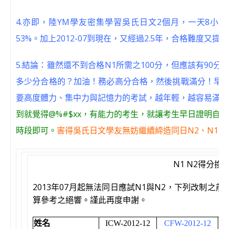
4.亦即，陸YM學友密集學習吳氏日文2個月，一天8小時，
53%。加上2012-07到現在，又經過2.5年，合格難度又提
5.結論：雖然還不到合格N1所需之100分，但應該有90
多少分合格的？加油！務必高分合格，然後挑戰滿分！早日
要高度體力、集中力與記憶力的考試，越年輕，越容易滿分
到就覺得@%#$xx，有能力的考生，就讓考生早日證明自
時段即可。
害得吳氏日文學友無妨繼續締造同日N2、N1合
N1 N2得分換
2013年07月起無法同日應試N1與N2，下列改制
算參考之絕響。謹此再度申謝。
姓名
ICW-2012-12
CFW-2012-12