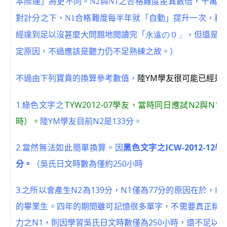
本際運」將更不同。N2與N1之合格難度差異數倍，千萬不
對計分之下，N1合格難度每半年就「自動」提升一次，務
經達到足以沒甚麼大問題地閱讀完「
永遠の０」
，但還是6
定原因，不過應該是聽力仍不足熟練之故。）
陸YM學友很可能已經是
不過由下列寶貴的換算參考數值，
1.綠色文字之
TYW2012-07學友，當時同日應試N2與N1
時）。
陸YM學友目前N2是133分。
2.當然無法如此簡單換算。因
黑色文字之ICW-2012-1
分。
（吳氏日文時數為僅約250小時
3.之所以會產生N2為139分，N1僅為77分的原因在於
的畢業生。四年的期間雖可記憶很多單字，不需要真正精通
力之N1，則因學習吳氏日文時數僅為250小時，還不足以