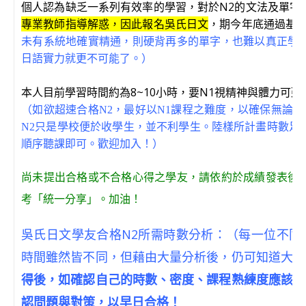
個人認為缺乏一系列有效率的學習，對於N2的文法及單字
專業教師指導解惑，因此報名吳氏日文
，期今年底通過基本
未有系統地確實精通，則硬背再多的單字，也難以真正學
日語實力就更不可能了。）
本人目前學習時間約為8~10小時，要N1視精神與體力可延
（如欲超速合格N2，最好以N1課程之難度，以確保無論如
N2只是學校便於收學生，並不利學生。陸樣所計畫時數足
順序聽課即可。歡迎加入！）
尚未提出合格或不合格心得之學友，請依約於成績發表後
考「統一分享」。加油！
吳氏日文學友合格N2所需時數分析：（每一位不同
時間雖然皆不同，但藉由大量分析後，仍可知道大致
得後，如確認自己的時數、密度、課程熟練度應該都
認問題與對策，以早日合格！