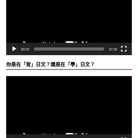
播
放
器
00:00
37:09
你是在「背」日文？還是在「學」日文？
視
訊
播
放
器