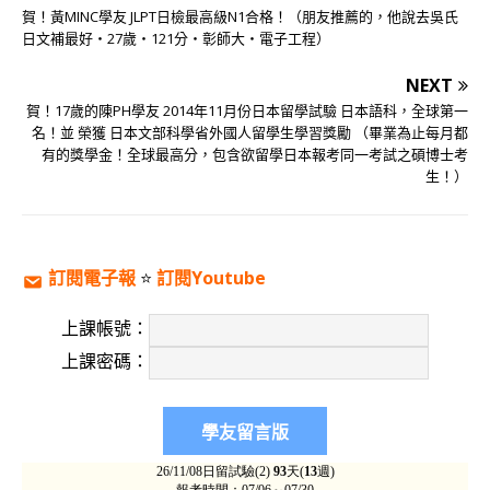
賀！黃MINC學友 JLPT日檢最高級N1合格！（朋友推薦的，他說去吳氏
日文補最好‧27歲‧121分‧彰師大‧電子工程）
NEXT
賀！17歲的陳PH學友 2014年11月份日本留學試驗 日本語科，全球第一
名！並 榮獲 日本文部科學省外國人留學生學習獎勵 （畢業為止每月都
有的獎學金！全球最高分，包含欲留學日本報考同一考試之碩博士考
生！）
訂閱電子報
⭐️
訂閱Youtube
上課帳號：
上課密碼：