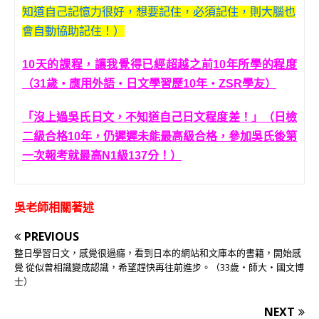
知道自己記憶力很好，想要記住，必須記住，則大腦也
會自動協助記住！）
10天的課程，讓我覺得已經超越之前10年所學的程度
（31歲‧應用外語‧日文學習歷10年‧ZSR學友）
「沒上過吳氏日文，不知道自己日文程度差！」（日檢
二級合格10年，仍遲遲未能最高級合格，參加吳氏後第
一次報考就最高N1級137分！）
吳老師相關著述
PREVIOUS
整日學習日文，感覺很過癮，看到日本的網站和文庫本的書籍，開始感
覺 從似曾相識變成認識，希望趕快再往前進步。（33歲‧師大‧國文博
士）
NEXT