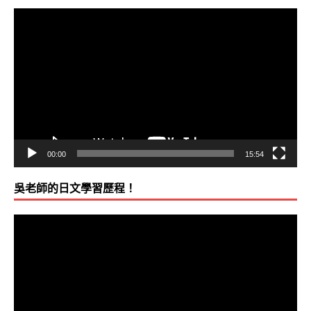
視
訊
播
放
器
00:00
15:54
吳老師的日文學習歷程！
視
訊
播
放
器