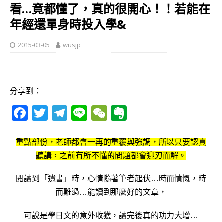
看…竟都懂了，真的很開心！！若能在
年經還單身時投入學&
2015-03-05
wusjp
分享到：
F
T
T
Li
W
E
a
w
el
n
e
v
c
it
e
e
C
e
重點部份，老師都會一再的重覆與強調，所以只要認真
e
te
g
h
r
聽講，之前有所不懂的問題都會迎刃而解。
b
r
ra
at
n
閱讀到「遺書」時，心情隨著筆者起伏…時而憤慨，時
o
m
o
而難過…能讀到那麼好的文章，
o
te
可說是學日文的意外收獲，讀完後真的功力大增…