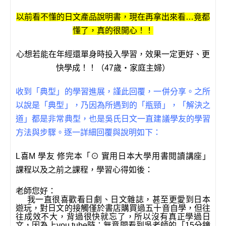
k
以前看不懂的日文產品說明書，現在再拿出來看…竟都
懂了，真的很開心！！
心想若能在年經還單身時投入學習，效果一定更好、更
快學成！！（47歲‧家庭主婦）
收到「典型」的學習進展，謹此回覆，一併分享。之所
以說是「典型」，乃因為所遇到的「瓶頸」，「解決之
道」都是非常典型，也是吳氏日文一直建議學友的學習
方法與步驟。逐一詳細回覆與說明如下：
L喜M 學友 修完本「⊙ 實用日本大學用書閱讀講座」
課程以及之前之課程，學習心得如後：
老師您好：
我一直很喜歡看日劇、日文雜誌，甚至更愛到日本
遊玩，對日文的接觸僅於書店購買過五十音自學，但往
往成效不大，背過很快就忘了，所以沒有真正學過日
文，因為上you tube時；無意間看到吳老師的「15分鐘