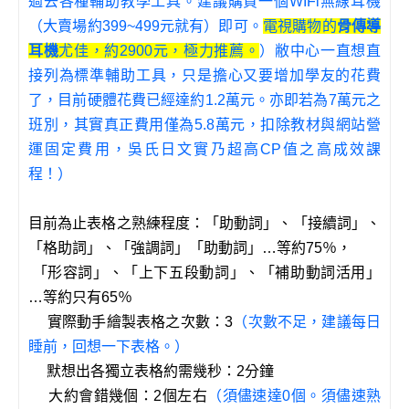
過去各種輔助教學工具。建議購買一個WIFi無線耳機
（大賣場約399~499元就有）即可。
電視購物的
骨傳導
耳機
尤佳，約2900元，極力推薦。
）敝中心一直想直
接列為標準輔助工具，只是擔心又要增加學友的花費
了，目前硬體花費已經達約1.2萬元。亦即若為7萬元之
班別，其實真正費用僅為5.8萬元，扣除教材與網站營
運固定費用，吳氏日文實乃超高CP值之高成效課
程！）
目前為止表格之熟練程度：「助動詞」、「接續詞」、
「格助詞」、「強調詞」「助動詞」…等約75％，
「形容詞」、「上下五段動詞」、「補助動詞活用」
…等約只有65％
實際動手繪製表格之次數：3
（次數不足，建議每日
睡前，回想一下表格。）
默想出各獨立表格約需幾秒：2分鐘
大約會錯幾個：2個左右
（須儘速達0個。須儘速熟