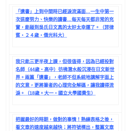
「遺書」上到中間時已經淚流滿面…一生中第一
次這麼努力、快樂的讀書…每天每天都非常的充
實，能碰到吳氏日文真的太好太幸運了。（菲律
賓‧２４歲‧僑光科大）
我只能三更半夜上課，但很值得，因為已經投對
名師（44歲‧高中）彷彿潛水般沉浸在日文新世
界。兩篇「遺書」，老師不但系統地講解字面上
的文意，更將筆者的心理完全解碼，讓我讀得流
淚。（18歲。大一‧國立大學國費生）
把握最好的時期，做對的事情！熟練表格之後，
看文章的速度越來越快；將符號標出，整篇文章