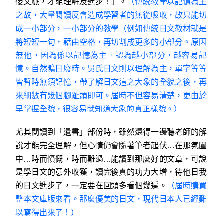
後文脈，才能理解及進步！」。
（傳統教學以記憶為主
之故，大量閱讀反會造成學習者的無從吸收，故只能切
成一小部分，一小部分的教學（例如傳統日文教材就是
將短短一句，藉由空格，再切割成更多的小部分。原因
無他，因為係以記憶為主，認為越小部分，越容易記
憶。自然曠日廢時。吳氏日文則以理解為主，單字等等
皆暫時無須記憶，帶了解日文這之大象的全貌之後，再
來細數有幾個腳趾頭即可。屆時不但容易清楚，更由於
早掌握全貌，很容易就知道大象的真正樣貌。）
尤其閱讀到「遺書」部份時，雖然還得一邊聽老師的解
說才能完全理解，但心情仍會隨著筆者起伏…在那氛圍
中…時而憤慨，時而難過…能讀到那麼好的文章，可說
是學日文的意外收獲，讀完後真的功力大增，待他日我
的日文進步了，一定要在回頭多看個幾遍。
（屆時購買
整本文庫版來看。那麼優美的日文，現代日本人已經難
以寫得出來了！）