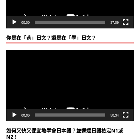
00:00
37:09
你是在「背」日文？還是在「學」日文？
視
訊
播
放
器
00:00
50:34
如何又快又便宜地學會日本語？並通過日語檢定N1或
N2！