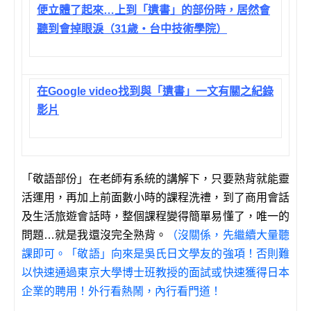
便立體了起來…上到「遺書」的部份時，居然會
聽到會掉眼淚（31歲‧台中技術學院）
在Google video找到與「遺書」一文有關之紀錄
影片
「敬語部份」在老師有系統的講解下，只要熟背就能靈
活運用，再加上前面數小時的課程洗禮，到了商用會話
及生活旅遊會話時，整個課程變得簡單易懂了，唯一的
問題…就是我還沒完全熟背。
（沒關係，先繼續大量聽
課即可。「敬語」向來是吳氏日文學友的強項！否則難
以快速通過東京大學博士班教授的面試或快速獲得日本
企業的聘用！外行看熱鬧，內行看門道！