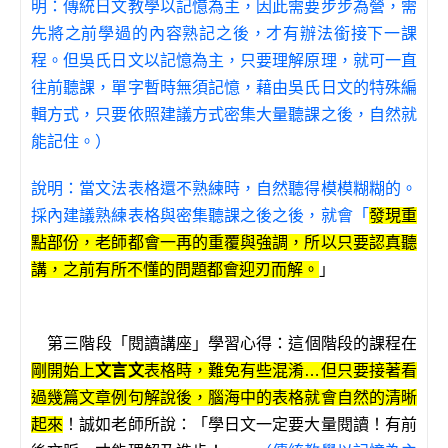
明：傳統日文教學以記憶為主，因此需要步步為營，需
先將之前學過的內容熟記之後，才有辦法銜接下一課
程。但吳氏日文以記憶為主，只要理解原理，就可一直
往前聽課，單字暫時無須記憶，藉由吳氏日文的特殊編
輯方式，只要依照建議方式密集大量聽課之後，自然就
能記住。）
說明：
當文法表格還不熟練時，自然聽得模模糊糊的。
採內建議熟練表格與密集聽課之後之後，就會「
發現重
點部份，老師都會一再的重覆與強調，所以只要認真聽
講，之前有所不懂的問題都會迎刃而解。
」
第三階段「閱讀講座」學習心得：這個階段的課程在
剛開始上
文言文
表格時，難免有些混淆…但只要接著看
過幾篇文章例句解說後，腦海中的表格就會自然的清晰
起來
！誠如老師所說：「學日文一定要大量閱讀！有前