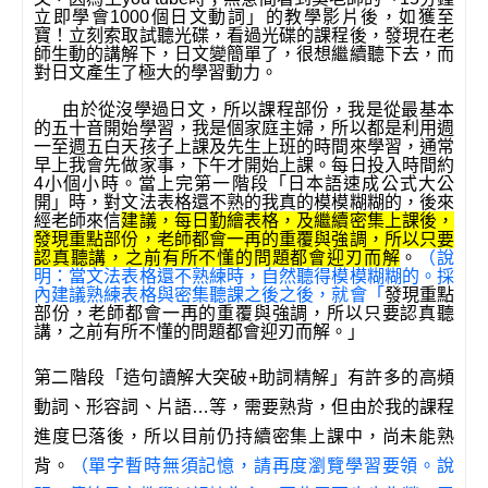
立即學會1000個日文動詞」的教學影片後，如獲至
寶！立刻索取試聽光碟，看過光碟的課程後，發現在老
師生動的講解下，日文變簡單了，很想繼續聽下去，而
對日文產生了極大的學習動力。
由於從沒學過日文，所以課程部份，我是從最基本
的五十音開始學習，我是個家庭主婦，所以都是利用週
一至週五白天孩子上課及先生上班的時間來學習，通常
早上我會先做家事，下午才開始上課。每日投入時間約
4小個小時。當上完第一階段「日本語速成公式大公
開」時，對文法表格還不熟的我真的模模糊糊的，後來
經老師來信
建議，每日勤繪表格，及繼續密集上課後，
發現重點部份，老師都會一再的重覆與強調，所以只要
認真聽講，之前有所不懂的問題都會迎刃而解
。
（說
明：
當文法表格還不熟練時，自然聽得模模糊糊的。採
內建議熟練表格與密集聽課之後之後，就會「
發現重點
部份，老師都會一再的重覆與強調，所以只要認真聽
講，之前有所不懂的問題都會迎刃而解。」
第二階段「造句讀解大突破+助詞精解」有許多的高頻
動詞、形容詞、片語…等，需要熟背，但由於我的課程
進度巳落後，所以目前仍持續密集上課中，尚未能熟
背。
（單字暫時無須記憶，請再度瀏覽學習要領。說