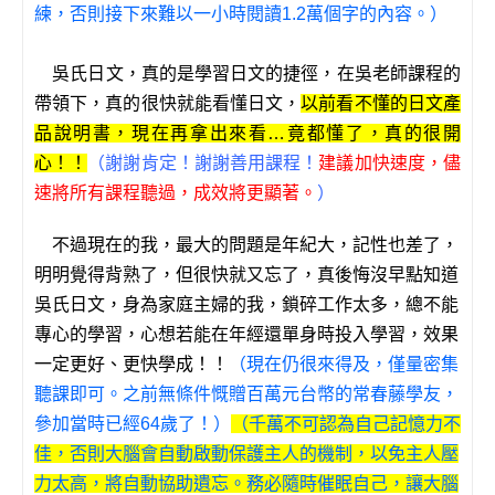
練，否則接下來難以一小時閱讀1.2萬個字的內容。）
吳氏日文，真的是學習日文的捷徑，在吳老師課程的
帶領下，真的很快就能看懂日文，
以前看不懂的日文產
品說明書，現在再拿出來看…竟都懂了，真的很開
心！！
（謝謝肯定！謝謝善用課程！
建議加快速度，儘
速將所有課程聽過，成效將更顯著。
）
不過現在的我，最大的問題是年紀大，記性也差了，
明明覺得背熟了，但很快就又忘了，真後悔沒早點知道
吳氏日文，身為家庭主婦的我，鎖碎工作太多，總不能
專心的學習，心想若能在年經還單身時投入學習，效果
一定更好、更快學成！！
（現在仍很來得及，僅量密集
聽課即可。之前無條件慨贈百萬元台幣的常春藤學友，
參加當時已經64歲了！）
（千萬不可認為自己記憶力不
佳，否則大腦會自動啟動保護主人的機制，以免主人壓
力太高，將自動協助遺忘。務必隨時催眠自己，讓大腦