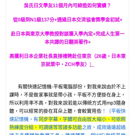
吳氏日文學友11個月內可締造如何實績？
從0級到N1級137分+通過日本交流協會獎學金初試+
赴日本與東京大學教授對談獲入學內定+完成人生第一
本共譯的日翻英著作+
高獲利日本企業社長直接禮聘赴任東京（26歲‧日本東
京就業中‧ZCH學友）
）
有關快速記憶機-平板電腦部份，對我來說由於不上
課時，不是做家事就是帶小孩，平板不方便掛在身上，
所以利用率不高，對我來說若能以傳統方式用mp3隨身
聽，可以經常的掛在耳朵上聽，會較實用些
！
（平板快
速記憶機，有
同步字幕，字體可自由放大縮小、可依照
熟練度分組、可調速等等諸多功能
之故，成效遠遠超過