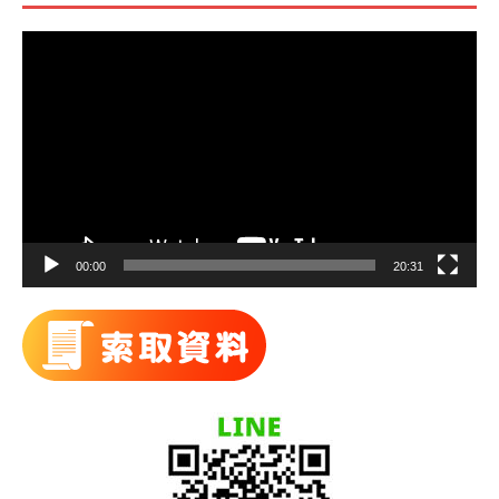
視
訊
播
放
器
00:00
20:31