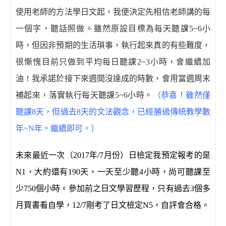
使用老師的方法學日文起，我便決定先相信老師講的每
一個字，聽話照做。雖然原設目標為每天聽課
5~6
小
時，但因非預期的生活瑣事，執行起來真的有些難度，
很慚愧目前只做到平均每日聽課
2~3
小時，會繼續加
油
！
我承諾於接下來週間沒達成的時數，會用當週周末
補起來，落實執行每天聽課
5~6
小時。
（恭喜！雖然僅
聽課8天，但過去8天的文法觀念，已經勝過傳統教學數
年~N年。繼續即可。）
未來最近一次（
2017
年
/7
月份）日檢定我預定報考的是
N1
，大約還有
190
天，一天至少聽
4
小時，尚可聽課至
少
750
個小時。參加前之日文學習歷程，只有過去
3
個多
月買書看自學，
12/7
剛考了日文檢定
N5
，自評會合格。