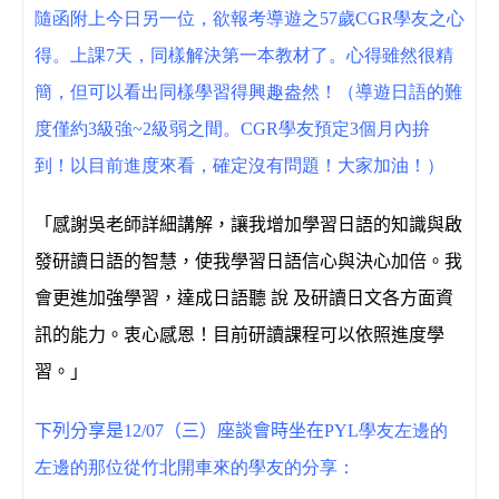
隨函附上今日另一位，欲報考導遊之57歲CGR學友之心
得。上課7天，同樣解決第一本教材了。心得雖然很精
簡，但可以看出同樣學習得興趣盎然！（導遊日語的難
度僅約3級強~2級弱之間。CGR學友預定3個月內拚
到！以目前進度來看，確定沒有問題！大家加油！）
「感謝吳老師詳細講解，讓我增加學習日語的知識與啟
發研讀日語的智慧，使我學習日語信心與決心加倍。我
會更進加強學習，達成日語聽 說 及研讀日文各方面資
訊的能力。衷心感恩！目前研讀課程可以依照進度學
習。」
下列分享是12/07（三）座談會時坐在
PYL學友左邊的
左邊的那位從竹北開車來的學友的分享：