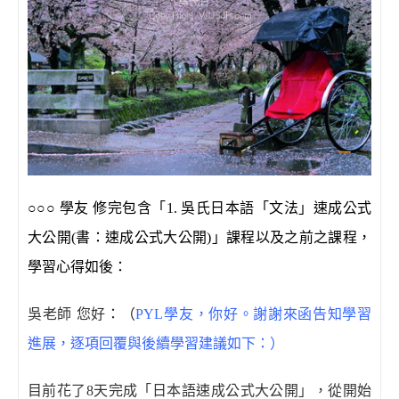
○○○
學友 修完包含「1. 吳氏日本語「文法」速成公式
大公開(書：速成公式大公開)」課程以及之前之課程，
學習心得如後：
吳老師 您好
：（
PYL
學友，
你好。
謝謝來函告知學習
進展，逐項回覆與後續學習建議如下：）
目前花了
8
天完成「日本語速成公式大公開」，從開始