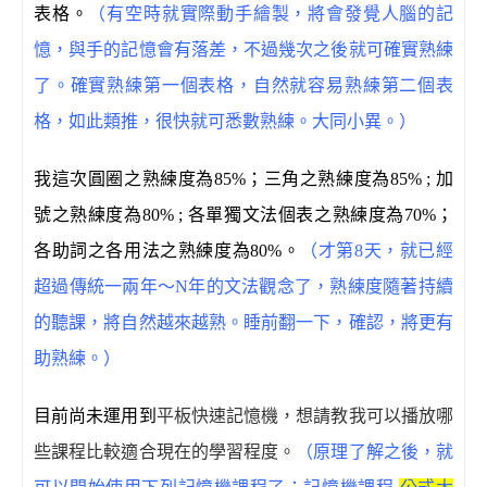
表格。
（有空時就實際動手繪製，將會發覺人腦的記
憶，與手的記憶會有落差，不過幾次之後就可確實熟練
了。確實熟練第一個表格，自然就容易熟練第二個表
格，如此類推，很快就可悉數熟練。大同小異。）
我這次圓圈之熟練度為
85%
；三角之熟練度為
85% ;
加
號之熟練度為
80% ;
各單獨文法個表之熟練度為
70%
；
各助詞之各用法之熟練度為
80%
。
（才第8天，就已經
超過傳統一兩年～N年的文法觀念了，熟練度隨著持續
的聽課，將自然越來越熟。睡前翻一下，確認，將更有
助熟練。）
目前尚未運用到
平板快速記憶機，想請教我可以播放哪
些課程比較適合現在的學習程度。
（原理了解之後，就