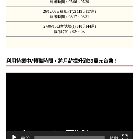
利用待業中/轉職時間，將月薪提升到33萬元台幣！
視
訊
播
放
器
00:00
15:54