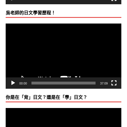
吳老師的日文學習歷程！
視
訊
播
放
器
00:00
37:09
你是在「背」日文？還是在「學」日文？
視
訊
播