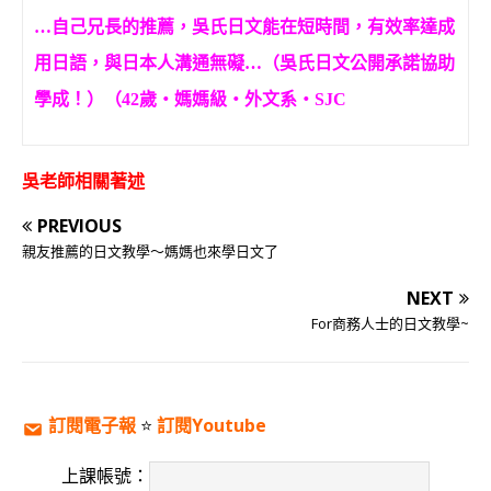
…自己兄長的推薦，吳氏日文能在短時間，有效率達成
用日語，與日本人溝通無礙…（吳氏日文公開承諾協助
學成！）（42歲‧媽媽級‧外文系‧SJC
吳老師相關著述
PREVIOUS
親友推薦的日文教學～媽媽也來學日文了
NEXT
For商務人士的日文教學~
訂閱電子報
⭐️
訂閱Youtube
上課帳號：