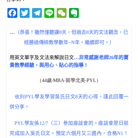
F
T
T
Li
W
E
a
w
el
n
e
v
c
it
e
e
C
e
…
（恭喜！雖然僅聽課8天，但過去8天的文法觀念，已
e
te
g
h
r
經勝過傳統教學數年~N年。繼續即可。）
b
r
ra
at
n
用英文單字及文法來解說日文
…
非常
感謝老師
26
年的寶
o
m
o
貴教學經驗，與用心、貼心的指導
！
o
te
k
（44歲‧MBA‧留學北美‧PYL）
收到PYL
學友學習吳氏日文8天的心得，謹此回覆一
併分享。
PYL
學友係12/7（三）參加座談會的。座談會翌日就
完成加入吳氏日文。預定六個月又三週內，合格N1！