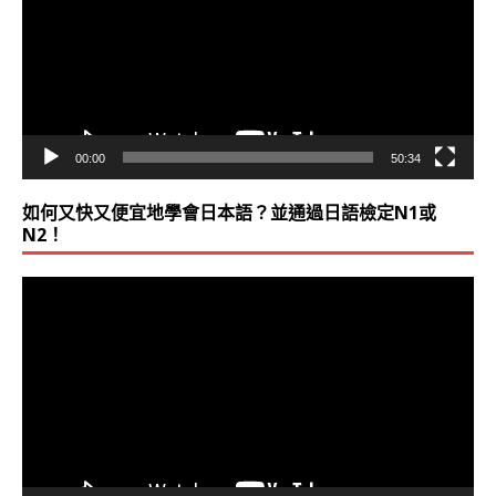
放
器
00:00
50:34
如何又快又便宜地學會日本語？並通過日語檢定N1或
N2！
視
訊
播
放
器