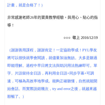
計畫，就是合格了！）
非常
感謝老師
26
年的寶貴教學經驗，與用心、貼心的指
導
！
○○○
敬上
2016/12/19
（謝謝善用課程，謝謝肯定！一定協助學成！PYL學友
將可以很快就學會閱讀，就儘量加油無妨。大多是聽過
即能理解。過程中早日將文法與助詞用法熟練即可。單
字、片語留待全日語，再利用全日語+同步字幕+可調
速，可極為高效率地學成。能夠正確聽懂，自然就能開
始會話。而實際說錯幾次，try and error之後，就越來越
順暢了。）