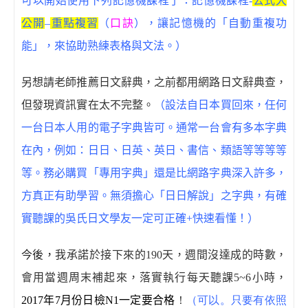
可以開始使用下列記憶機課程了：記憶機課程-
公式大
公開
–
重點複習
（
口訣
），讓記憶機的「自動重複功
能」，來協助熟練表格與文法。）
另想請老師推薦日文辭典，之前都用網路日文辭典查，
但發現資訊實在太不完整。
（設法自日本買回來，任何
一台日本人用的電子字典皆可。通常一台會有多本字典
在內，例如：日日、日英、英日、書信、類語等等等等
等。務必購買「專用字典」還是比網路字典深入許多，
方真正有助學習。無須擔心「日日解說」之字典，有確
實聽課的吳氏日文學友一定可正確+快速看懂！）
今後，
我承諾於接下來的
190
天，週間沒達成的時數，
會用當週周末補起來，落實執行每天聽課
5~6
小時，
2017
年
7
月份日檢
N1
一定要合格
！
（可以。只要有依照