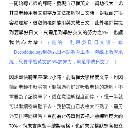
一開始聽老師的課時，發現自己懂英文，幫助很大，尤
其當老師用英文單字及文法來解說日文時，對我而言很
容易理解，很敬佩老師能用英文教日文；此外老師常提
到要學好日文，只需用到學好英文的努力之
5%
，也讓
我信心大增
！
（是的，利用吳氏日文這一套
「Decodothology解碼式日本語教育工學」與線上教學系
統，只要學習英文的5%的努力，就足學成日文了！）
因想盡快聽完基礎
57
小時，能看懂大學程度文章，也因
聽到老師不斷強調，聽課過程好好吸收老師的講解，不
需要為了記憶單字，或在意理解程度而停下，懂一半就
可以繼續密集聽下去，我發現自己表格太不熟了，需另
外安排時間練習。
目前為止各單獨表格之熟練程度大約
70%
，尚未實際動手繪製表格，也尚未完整默想各獨立