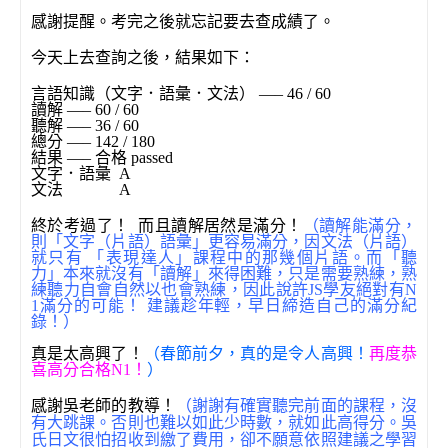
感謝提醒。考完之後就忘記要去查成績了。
今天上去查詢之後，結果如下：
言語知識（文字．語彙．文法） —– 46 / 60
讀解 —– 60 / 60
聽解 —– 36 / 60
總分 —– 142 / 180
結果 —– 合格 passed
文字．語彙 A
文法
A
終於考過了！ 而且讀解居然是滿分！
（讀解能滿分，
則「文字（片語）語彙」更容易滿分，因文法（片語）
就只有 「表現達人」課程中的那幾個片語。而「聽
力」本來就沒有「讀解」來得困難，只是需要熟練，熟
練聽力自會自然以也會熟練，因此說許JS學友絕對有N
1滿分的可能！ 建議趁年輕，早日締造自己的滿分紀
錄！）
真是太高興了！
（春節前夕，真的是令人高興！
再度恭
喜高分合格N1！
）
感謝吳老師的教導！
（謝謝有確實聽完前面的課程，沒
有大跳課。否則也難以如此少時數，就如此高得分。吳
氏日文很怕招收到繳了費用，卻不願意依照建議之學習