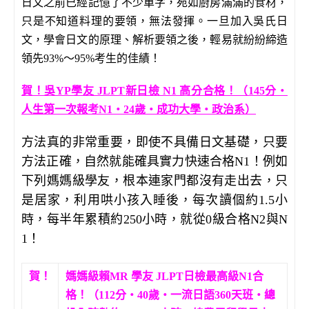
日文之前已經記憶了不少單字，宛如廚房滿滿的食材，
只是不知道料理的要領，無法發揮。一旦加入吳氏日
文，學會日文的原理、解析要領之後，輕易就紛紛締造
領先93%～95%考生的佳績！
賀！吳YP學友 JLPT新日檢 N1 高分合格！（145分‧
人生第一次報考N1‧24歲‧成功大學‧政治系）
方法真的非常重要，即使不具備日文基礎，只要
方法正確，自然就能確具實力快速合格N1！例如
下列媽媽級學友，根本連家門都沒有走出去，只
是居家，利用哄小孩入睡後，每次讀個約1.5小
時，每半年累積約250小時，就從0級合格N2與N
1！
賀！
媽媽級賴MR 學友 JLPT日檢最高級N1合
格！（112分‧40歲‧一流日語360天班‧總