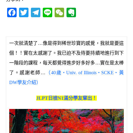
F
T
T
Li
W
E
a
w
el
n
e
v
c
it
e
e
C
e
e
te
g
h
r
一次就清楚了
…
像是得到稀世珍寶的感覺，我就是要這
b
r
ra
at
n
個！！實在太感謝了。我已迫不及待要持續地進行到下
o
m
o
一階段的課程，每天都覺得進步好多好多
…
實在是太棒
o
te
了。感謝老師
…
（40歲‧Univ. of Illinois‧SCKE‧黃
k
DW學友介紹）
JLPT日檢N1滿分學友輩出！