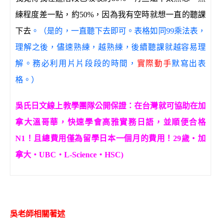
練程度差一點，約50%，因為我有空時就想一直的聽課
下去
。（是的，一直聽下去即可。表格如同99乘法表，
理解之後，儘速熟練，越熟練，後續聽課就越容易理
解。務必利用片片段段的時間，
實際動手
默寫出表
格。）
吳氏日文線上教學團隊公開保證：在台灣就可協助在加
拿大溫哥華，快速學會高雅實務日語，並順便合格
N1！且總費用僅為留學日本一個月的費用！29歲‧加
拿大‧UBC‧L-Science‧HSC)
吳老師相關著述