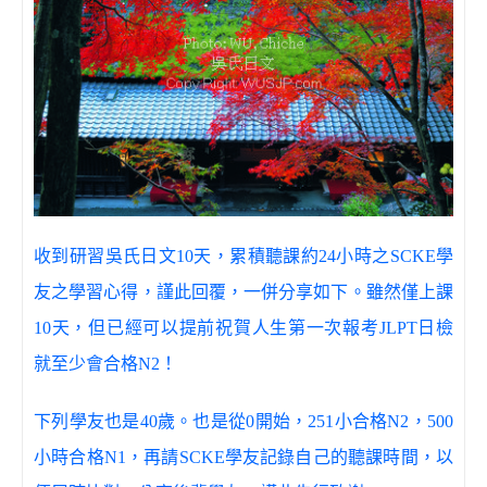
收到研習吳氏日文10天，累積聽課約24小時之
SCKE學
友之學習心得，謹此回覆，一併分享如下。雖然僅上課
10天，但已經可以提前祝賀人生第一次報考JLPT日檢
就至少會合格N2！
下列學友也是40歲。也是從0開始，251小合格N2，500
小時合格N1，再請SCKE學友記錄自己的聽課時間，以