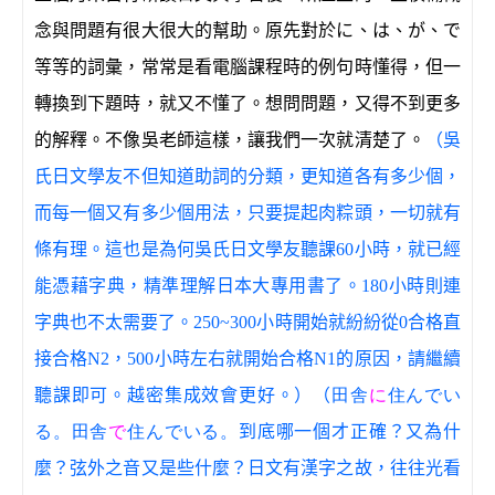
念與問題有很大很大的幫助。原先對於に、は、が、で
等等的詞彙，常常是看電腦課程時的例句時懂得，但一
轉換到下題時，就又不懂了。想問問題，又得不到更多
的解釋。不像吳老師這樣，讓我們一次就清楚了。
（吳
氏日文學友不但知道助詞的分類，更知道各有多少個，
而每一個又有多少個用法，只要提起肉粽頭，一切就有
條有理。這也是為何吳氏日文學友聽課60小時，就已經
能憑藉字典，精準理解日本大專用書了。180小時則連
字典也不太需要了。250~300小時開始就紛紛從0合格直
接合格N2，500小時左右就開始合格N1的原因，請繼續
聽課即可。越密集成效會更好。）（
田舎
に
住んでい
る。田舎
で
住んでいる。
到底哪一個才正確？又為什
麼？弦外之音又是些什麼？日文有漢字之故，往往光看