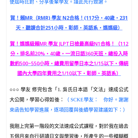
便屆時比對、分享後輩學友。謹此先行致謝。
賀！賴MR（RMR) 學友 N2合格！(117分‧40歲‧231
天‧聽課合計251小時‧彰師‧英語系‧媽媽級）
賀！媽媽級賴MR 學友 JLPT日檢最高級N1合格！（112
分‧排名前20%‧40歲‧一流日語360天班‧總投入時
數約500~550小時‧總費用留學日本之1/15以下‧傳統
國內大學四年費用之1/10以下‧彰師‧英語系）
○○○
學友 修完包含「1. 吳氏日本語「文法」速成公式
大公開，學習心得如後：
（
SCKE
學友： 你好。謝謝
來函告知學習進展，逐項回覆與後續學習建議如下：）
我剛上完第一階段的文法速成公式課程，對於我在過去
五個月來自行研讀日文與學習後，所產生的一些模糊概