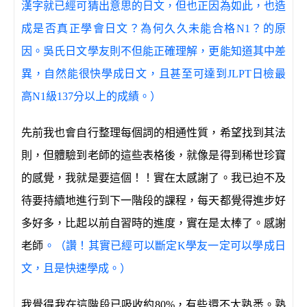
漢字就已經可猜出意思的日文，但也正因為如此，也造
成是否真正學會日文？為何久久未能合格N1？的原
因。吳氏日文學友則不但能正確理解，更能知道其中差
異，自然能很快學成日文，且甚至可達到JLPT日檢最
高N1級137分以上的成績。）
先前我也會自行整理每個詞的相通性質，希望找到其法
則，但體驗到老師的這些表格後，就像是得到稀世珍寶
的感覺，我就是要這個！！實在太感謝了。我已迫不及
待要持續地進行到下一階段的課程，每天都覺得進步好
多好多，比起以前自習時的進度，實在是太棒了。感謝
老師
。（讚！其實已經可以斷定K學友一定可以學成日
文，且是快速學成。）
我覺得我在這階段已吸收約80%，有些還不太熟悉。熟