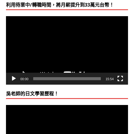
利用待業中/轉職時間，將月薪提升到33萬元台幣！
視
訊
播
放
器
00:00
15:54
吳老師的日文學習歷程！
視
訊
播
放