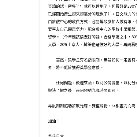
真讀的話，密集半年就可以達到了。但最好是33
已經開始產生越來越高分的現象了）。日文能力的
由於敝中心的收費方式，容易導致參加人數有限，
要學友自己願意努力，配合敝中心的學校申請細節
留學。（今年應該情況好的話，合格學友之中，
8
大學，20%上京大，其餘也是很好的大學。再請看
當然，獎學金有名額限制，無論如何一定會有人
昇，將不低於獲得獎學金意義。
任何問題，歡迎來函，以利公開答覆，以利分享
辦法了解之後，來函預約光臨時間即可。
再度謝謝協助發放光碟。雙重緣份，互相盡力而為
加油！
吳氏日文