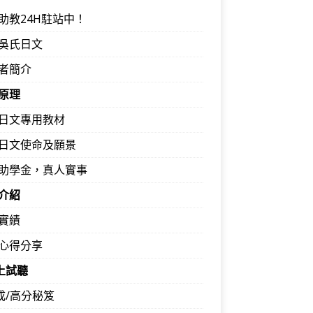
助教24H駐站中！
吳氏日文
者簡介
原理
日文專用教材
日文使命及願景
助學金，真人實事
介紹
實績
心得分享
馬上試聽
速成/高分秘笈