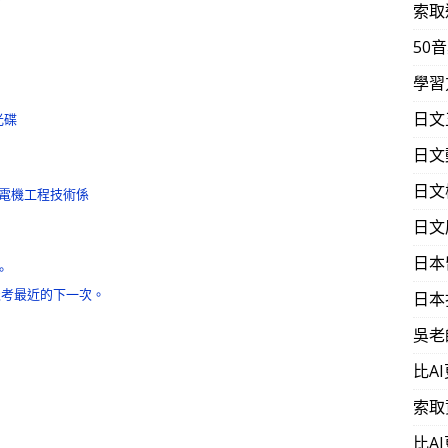
索取
50
學習
日文
光碟
日文
日文
電機工程技術係
日文
日本
。
報考最近的下一次。
日本
吳老
比A
索取
比A