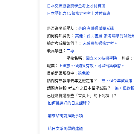
日本交流協會獎學金考上才付費班
日本語能力1.5級檢定考考上才付費班
是否為吳氏學友：
是的 有聽過試聽光碟
如何得知吳氏：
其他：台北書展 於考場拿到試聽
檢定考成績如何？：
未曾參加過檢定考。
最高學歷：
二專
學校名稱：
國立ｘｘ技術學院
科系：
職業：
上班族。但如果有效，可以密集學習。
目前是否服役中：
退免役
請問有無報考去年之檢定考？
無，但今年欲報考
請問有無報! 考去年之日本留學試驗？
無，但欲
已經瀏覽過哪些「首頁上」的下列項目？
如何挑選好的日文課程？
前來諮詢前拜託事項
給日文系同學的建議