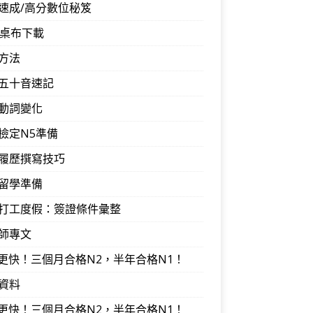
速成/高分數位秘笈
音桌布下載
方法
五十音速記
動詞變化
檢定N5準備
履歷撰寫技巧
留學準備
打工度假：簽證條件彙整
師專文
I更快！三個月合格N2，半年合格N1！
資料
I更快！三個月合格N2，半年合格N1！