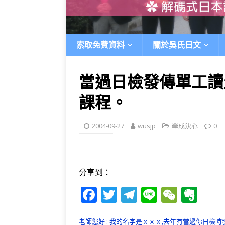
索取免費資料
關於吳氏日文
當過日檢發傳單工讀
課程。
2004-09-27
wusjp
學成決心
0
分享到：
F
T
T
Li
W
E
a
w
el
n
e
v
老師您好 : 我的名字是ｘｘｘ,去年有當過你日檢