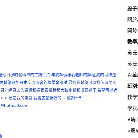
麗子
關於
開發
教學
吳氏
吳氏
百萬
當過你日檢時發傳單的工讀生,今年我準備報名老師的課程,我的目標是
更希望參加日本交流協會的獎學金考試,最近我希望可以找個時間到
班別
,另外網頁上的資訊和這張表格我都大致瀏覽和填寫過了,希望可以近
教學
ｘ 這是我的電話,我會盡量接聽的…. 感謝^^!!
ｘ
@hotmail.com
學友
⭐️
⭐️
班