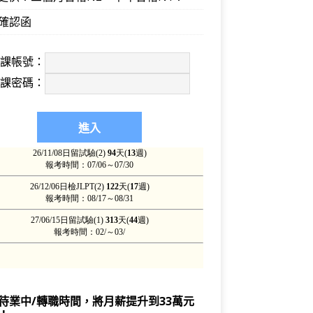
確認函
上課帳號：
上課密碼：
待業中/轉職時間，將月薪提升到33萬元