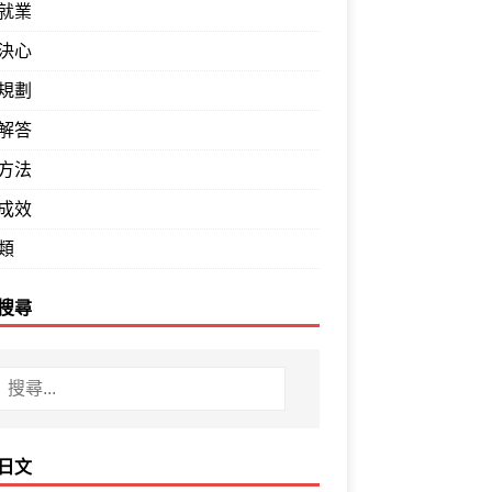
就業
決心
規劃
解答
方法
成效
類
搜尋
日文