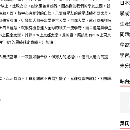
日本
0分以上，比較安心。越來應該會越難，因為例如我們的學友之間，就
學成
協助方面，敝中心有絕對的自信，只要羅學友的數學成績不要太差
。
但儘管有限，近幾年大都是留學
東京大學
、
京都大學
，就可以知道只
生涯
上的各建議，就很有機會進入全球的頂尖一流學府，而且還是獎學金
問題
0%上
東京大學
，其餘20%上
京都大學
。差的話，應該也有60%上東京
明年4月的最終確定實績。）
加油！
學習
學習
無法當年、一次就如願合格，但努力的過程中，僅日文能力的提
未分
，以示負責。上班期間就不去電打擾了。光碟有實際試聽、訂購單
站內
。
吳氏