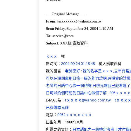
—–Original Message—–
From:
terxxxxxxx@yahoo.com.tw
Sent:
Friday, September 24, 2004 1:19 AM
To:
service@com
Subject:
XXX樣 索取資料
ｘｘｘ
樣
於時間：
2004-09-24 01:18:48
輸入索取資料
我的留言：
老師您好 : 我的名字是ｘｘｘ,去年有
可以在短期拿到日檢一級的能力證明,有機會的話我
老師的日語中心作一個諮詢,日檢光碟我已經看過了
日可以約個時間到日語中心做個了解 . 095ｘｘｘｘｘ
E-MAIL為：
t
ｘｘｘｘ
@yahoo.com.tw
t
ｘｘｘ
已有體驗光碟
電話：
0952ｘｘｘｘｘｘｘ
出生年月：1980年X月
所需要的資料：
日本語能力一級檢定考考上才付費