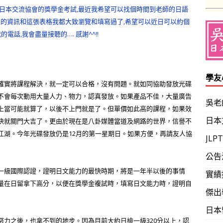
日本交流協會的獎學金考試,最近我希望可以找個時間到老師的日語
上的資訊和這張表格我都大致瀏覽和填寫過了,希望可以近日可以約個
的電話,我會盡量接聽的…. 感謝^^!!
學友
實將課程解決，就一定可以合格，沒有問題。就如同協助發放光碟
不會每次動用大量人力、物力，認真發放。如果產品不佳，大量廣告
吳老
上當可能就算了，以後不上門就是了。但單價如此高的課程，如果效
日本
快就關門大吉了。更由於現在是八卦媒體當道及網路的世界，信譽不
江湖。今年光碟發放仍是12月的第一星期日。如果方便，再請友人協
JL
公告
級國際認證，證明日文能力的最快時期，將是一年半以後的事情
實績
量在日留拿下高分，以便在獎學金複試時，填寫日文能力時，證明自
傑出
日本
力之後，也拿不到的地步。因為目前大約日檢一級
320分以上，認