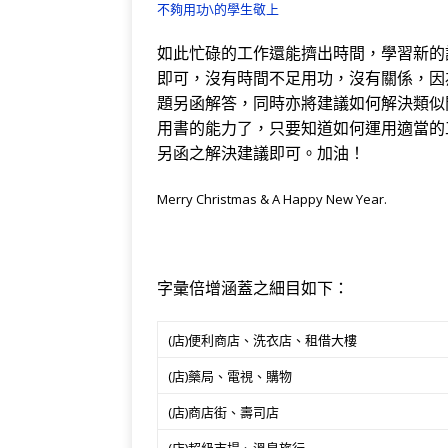
不夠用功\的學生敬上
如此忙碌的工作還能擠出時間，學習新的
即可，沒有時間不足用功，沒有關係，因
題另函解答，同時亦將建議如何解決類似
用書的能力了，只要知道如何運用適當的
另函之解決建議即可。加油！
Merry Christmas & A Happy New Year.
字彙倍增涵蓋之細目如下：
(店)便利商店、洗衣店、租借大樓
(店)藥局、電視、購物
(店)商店街、壽司店
(店)超級市場、溫泉旅行