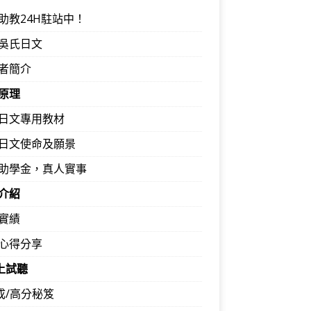
助教24H駐站中！
吳氏日文
者簡介
原理
日文專用教材
日文使命及願景
助學金，真人實事
介紹
實績
心得分享
馬上試聽
速成/高分秘笈