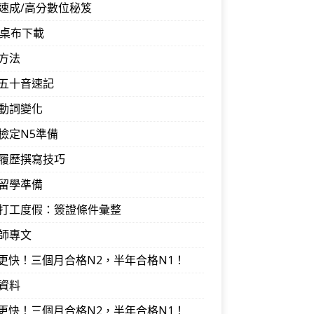
速成/高分數位秘笈
音桌布下載
方法
五十音速記
動詞變化
檢定N5準備
履歷撰寫技巧
留學準備
打工度假：簽證條件彙整
師專文
I更快！三個月合格N2，半年合格N1！
資料
I更快！三個月合格N2，半年合格N1！