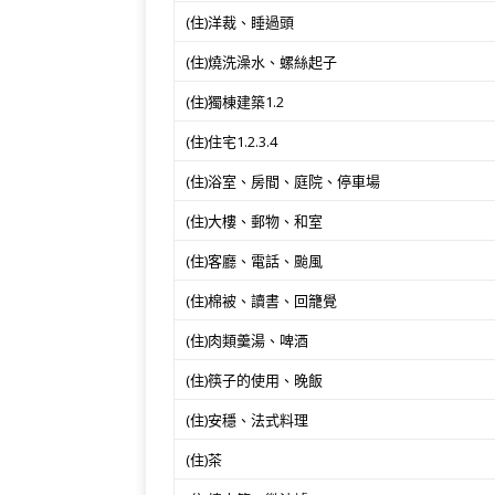
(住)洋裁、睡過頭
(住)燒洗澡水、螺絲起子
(住)獨棟建築1.2
(住)住宅1.2.3.4
(住)浴室、房間、庭院、停車場
(住)大樓、郵物、和室
(住)客廳、電話、颱風
(住)棉被、讀書、回籠覺
(住)肉類羹湯、啤酒
(住)筷子的使用、晚飯
(住)安穩、法式料理
(住)茶