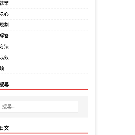
就業
決心
規劃
解答
方法
成效
類
搜尋
日文