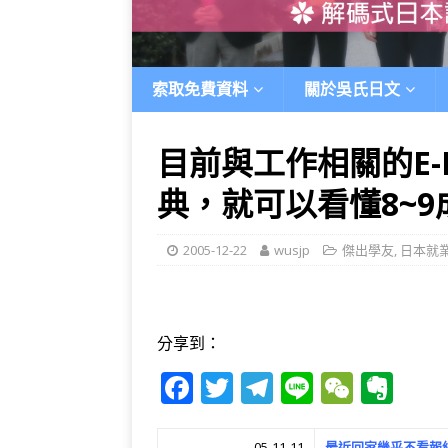
索取免費資料
關於吳氏日文
目前與工作相關的E-
典，就可以看懂8~9
2005-12-22
wusjp
傑出學友
,
日本就
分享到：
F
T
T
Li
W
E
a
w
el
n
e
v
05-11-11
最近回家幾乎不看報