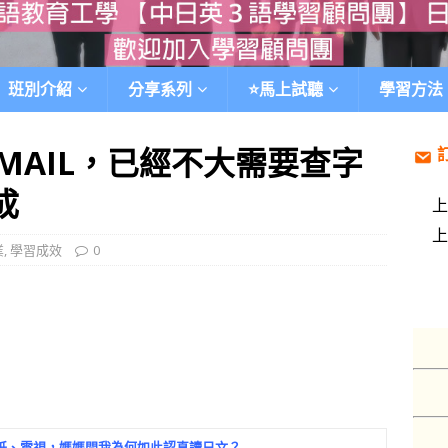
班別介紹
分享系列
⭐️馬上試聽
學習方法
MAIL，已經不大需要查字
成
業
,
學習成效
0
紙、電視，媽媽問我為何如此認真讀日文？