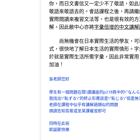
你，而日文書信又一定少不了敬語，如此
敬語來敬語去的。會話課程之後，再請繼
實際閱讀來複習文法等，也是很有效的方
解，因此敝中心亦將
字彙倍增的中文講解
尚無機會在日本實際生活的學友，可藉
式，很快地了解日本生活的實際情形。字
於就是實際生活所需字彙，因此非常實用
加油！
吳老師您好
學生有一個問題在閱\讀講座的p218頁中的\”なん
我找出\”恥ずる\”的終止形應該是\”恥じる\”但
老師在課程中似乎有講解過類似的問題
煩請告知答案或至某課複習即可
同時在此祝
耶誕節快樂