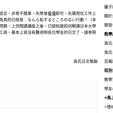
麗子
語言，非常不簡單。先學會
看懂
即可，先運用在工作上
關於
為真的已經是：なんら恥ずるところのない行動！（本
開發
問題，上完閱讀講座之後，已經知道如何解讀日本大學
工具，基本上就沒有難得倒各位學友的日文了，請參照
教學
吳氏
吳氏
吳氏日文敬啟
百萬
班別
教學
學友
⭐️
⭐️