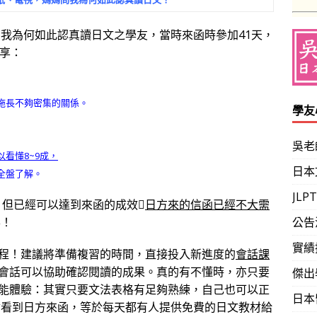
問我為何如此認真讀日文之學友，當時來函時參加41天，
分享：
拖長不夠密集的關係。
學友
吳老
以看懂8~9成，
日本
全盤了解。
JL
，但已經可以達到來函的成效
日方來的信函已經不大需
喜！
公告
實績
！建議將準備複習的時間，直接投入新進度的
會話課
會話可以協助確認閱讀的成果。真的有不懂時，亦只要
傑出
能體驗：其實只要文法表格有足夠熟練，自己也可以正
日本
會看到日方來函，等於每天都有人提供免費的日文教材給