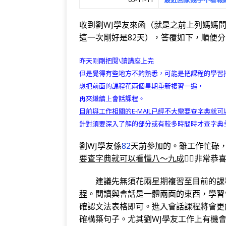
c
it
e
e
C
e
e
te
g
h
r
收到劉WJ學友來函（就是之前上列媽媽
b
r
ra
at
n
這一次剛好是82天），答覆如下，順便
o
m
o
o
te
昨天剛剛把閱\讀講座上完
但是覺得有些地方不夠熟悉，可能是把課程的學習
k
想把前面的課程花兩個星期重新複習一遍，
再來繼續上會話課程。
目前與工作相關的E-MAIL已經不大需要查字典就可
針對須要深入了解的部分或有較多時間時才查字典
劉WJ學友係
82
天前參加的。雖工作忙碌
要查字典就可以看懂八～九成
，非常恭
建議先無須花兩星期複習至目前的課程
程
。閱讀與會話是一體兩面的東西，學習
確認文法表格即可。進入會話課程將會更
確構築句子。尤其劉WJ學友工作上有機