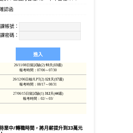
確認函
上課帳號：
上課密碼：
待業中/轉職時間，將月薪提升到33萬元