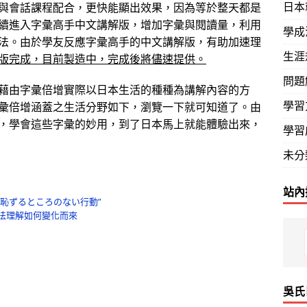
日本
與會話課程配合，更快能顯出效果，因為等於整天都是
續進入字彙高手中文講解版，增加字彙與閱讀量，利用
學成
法。由於學友反應字彙高手的中文講解版，有助加速理
生涯
版完成，目前製造中，完成後將儘速提供。
問題
由字彙倍增實際以日本生活的種種為講解內容的方
學習
彙倍增涵蓋之生活分野如下，瀏覽一下就可知道了。由
，學會這些字彙的妙用，到了日本馬上就能體驗出來，
學習
未分
站內
ら恥ずるところのない行動”
是無法理解如何變化而來
吳氏