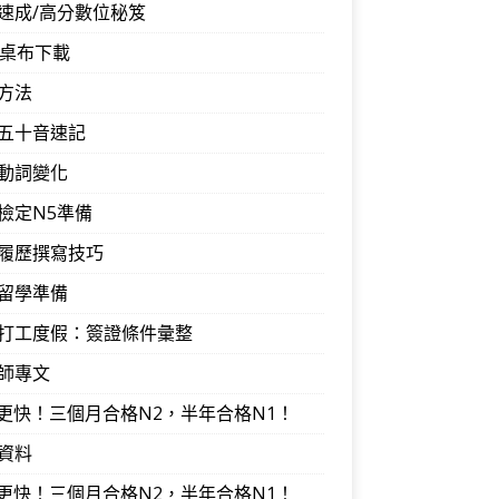
速成/高分數位秘笈
音桌布下載
方法
五十音速記
動詞變化
檢定N5準備
履歷撰寫技巧
留學準備
打工度假：簽證條件彙整
師專文
I更快！三個月合格N2，半年合格N1！
資料
I更快！三個月合格N2，半年合格N1！