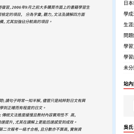
日本
小時復習,2006年9月之前大多購買市面上的書籍學習生

學成
習檢定的項目, 分為字彙,聽力,文法及讀解四方面

備,尤其加強佔分較高的項目。

生涯
問題
學習
學習
未分
站內
閱\讀句子時常一知半解,儘管只是純粹對日文有興

學到正確而有程度的日文。

:傳統文法進度緩慢且教材內容實用性不 高,

速提升,尤其在讀解上更能迅速感受到成效。 

吳氏
第二次報考一級才合格,且分數亦不算高,實無資
