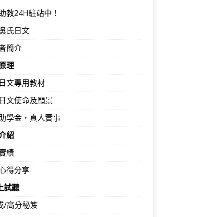
助教24H駐站中！
吳氏日文
者簡介
原理
日文專用教材
日文使命及願景
助學金，真人實事
介紹
實績
心得分享
馬上試聽
速成/高分秘笈