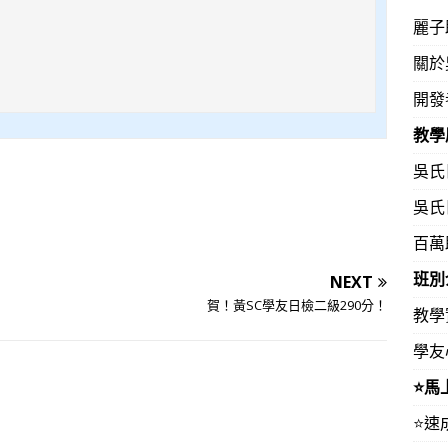
麗子
關於
開發
教學
吳氏
吳氏
百萬
班別
NEXT
賀！黃SC學友日檢二級290分！
教學
學友
⭐️
⭐️