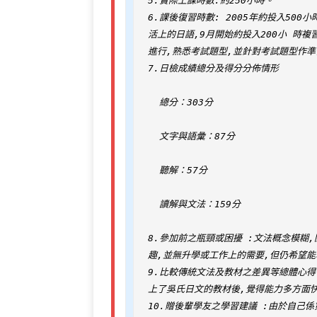
5.實際上課時數:約250小時。 

6.課後復習時數: 2005年約投入500
活上的日語,9月開始約投入200小 時複
進行,熟悉考試題型,並針對考試題型作準
7.日檢成績總分及得分分佈情形

  總分：303分

  文字與語彙：87分

  聽解：57分

  讀解與文法：159分

8.參加前之瓶頸或困擾 :文法概念模糊,
趣,並無升學或工作上的需要,但仍希望能
9.比較傳統文法及教材之差異等總體心得
上了吳氏日文的教材後,覺得能力多方面快
10.贈後輩學友之學習建議 :由於自己係