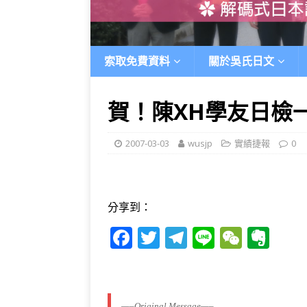
索取免費資料
關於吳氏日文
賀！陳XH學友日檢一
2007-03-03
wusjp
實績捷報
0
分享到：
F
T
T
Li
W
E
a
w
el
n
e
v
c
it
e
e
C
e
e
te
g
h
r
—–Original Message—–