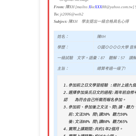
b
r
ra
at
n
From:
陳XH [mailto:
X
ke
XXX
88@yahoo.com.tw]
o
m
o
To:
jt2006@web2
Subject:
陳XH 學友提出一級合格具名心得
o
te
k
姓名：
陳XH
學歷：
Ｏ國ＯＯＯＯ大學 音
一級試驗 文字。語彙：87 聽解：57 讀解
主旨：
總算考過一級了!
1.參加前之日文學習經驗 :總計上過九
2.選擇參加吳氏日文的過程:兩年前自修考
認   為符合自己所需而報名參加。

3.參加前、參加後之文法、閱\讀、聽力、
  前:文法30% 閱\讀30% 聽力30%

  後:文法80% 閱\讀80% 聽力65% 

4.實際上課期間:共約1年2個月。
