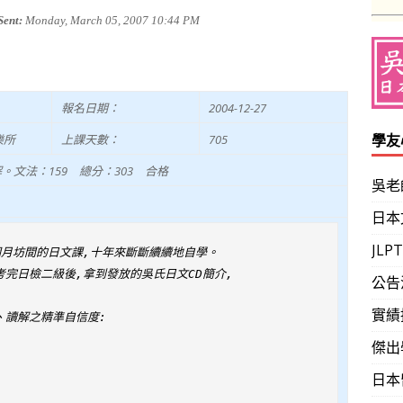
Sent:
Monday, March 05, 2007 10:44 PM
報名日期：
2004-12-27
學友
樂所
上課天數：
705
。文法：159 總分：303 合格
吳老
日本
JL
個月坊間的日文課,十年來斷斷續續地自學。

完日檢二級後,拿到發放的吳氏日文CD簡介,

公告
實績
讀解之精準自信度:

傑出
日本