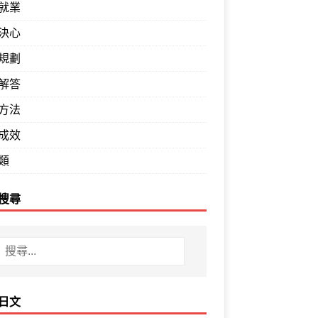
就業
決心
規劃
解答
方法
成效
類
搜尋
日文