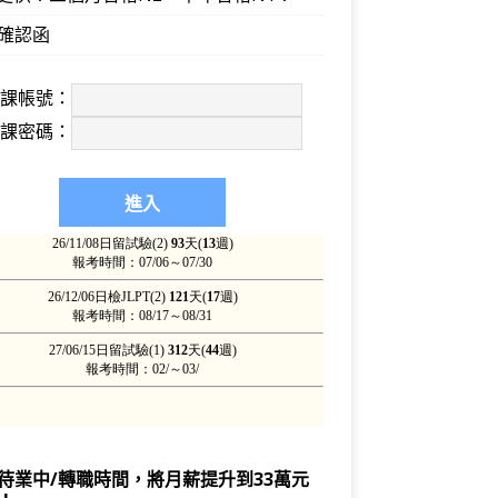
確認函
上課帳號：
上課密碼：
待業中/轉職時間，將月薪提升到33萬元