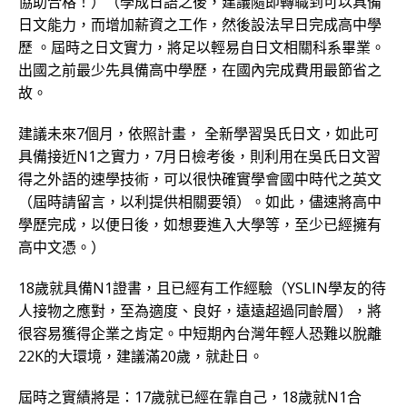
協助合格！）（學成日語之後，建議隨即轉職到可以具備
日文能力，而增加薪資之工作，然後設法早日完成高中學
歷 。屆時之日文實力，將足以輕易自日文相關科系畢業。
出國之前最少先具備高中學歷，在國內完成費用最節省之
故。
建議未來7個月，依照計畫， 全新學習吳氏日文，如此可
具備接近N1之實力，7月日檢考後，則利用在吳氏日文習
得之外語的速學技術，可以很快確實學會國中時代之英文
（屆時請留言，以利提供相關要領）。如此，儘速將高中
學歷完成，以便日後，如想要進入大學等，至少已經擁有
高中文憑。）
18歲就具備N1證書，且已經有工作經驗（YSLIN學友的待
人接物之應對，至為適度、良好，遠遠超過同齡層），將
很容易獲得企業之肯定。中短期內台灣年輕人恐難以脫離
22K的大環境，建議滿20歲，就赴日。
屆時之實績將是：17歲就已經在靠自己，18歲就N1合