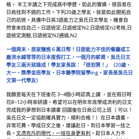
格， 半工半讀之下完成高中學歷，如此的實績，很容易在
日商找到不錯的工作。下列20歲之學友，就是如此開拓自
己的前途。具備中日英3語能力之吳氏日文學友，機會自
然會來找自己。日語檢定,日語檢定N2,日語檢定n2考核,日
語檢定測驗,日語檢定N2通過,N2
一個周末，居家賺進６萬日幣！日語能力不佳的餐廳或工
廠流水線等等的日本度假打工，一個月的薪資，吳氏日文
學友三兩天就達成！學友家長說：「很划算！」（20歲‧
大一‧獎學金班學友‧日本醫學院留學ing‧家長是吳氏日
文第一代學友）
我願意每天在下班後花 3~4個小時認真上課 ，並在假日時
花8~12小時來研讀，希望可以在明年年底學成流利的日文
完成我的夢想到日本讀書 回國後在日商公司上班（ 可以！
吳氏日文一定協助確具實力，順利合格！）在日本讀書，
非常花費，學成日文之後，建議赴日，到日本學習一技之
長。
文憑充斥的現代，一技在身更有利
。趁日本人力不