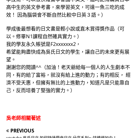
高中生的英文參考書，來學習英文，可達一魚三吃的成
效！ 因為腦袋會不斷自然比較中日英３語。）
學成後最想看的日文書是輕小說或直木賞得獎作品（可
以。修畢N1課程自然確具實力。）
我的學友永久帳號是F2xxxxxxx2，
希望能夠盡快成為吳氏日文的學生，讓自己的未來更有展
望。
謝謝您的閱讀^^（加油！老天爺給每一個人的人生劇本不
同，有的給了富裕，就沒有給上進的動力；有的相反， 經
濟不受天惠，但擁有無比的上進動力，知道凡是只能靠自
己，反而培養了堅強的實力。）
吳老師相關著述
PREVIOUS
youtube 吳氏日文 如何快速學會日文 分享系列～持續增加中！