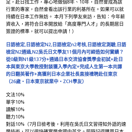
足，赴日找工作，專心地做個8年、10年，自然會成為該
行業的專家，自然會看出該行業的利基所在。如果可以就
持續在日本工作無妨。 本月下列學友來訪，告知：今年薪
資收入，將符合日本開放給「高度專門人才」的長期居日
簽證的標準，就可以提出申請！）
日語檢定,日語檢定N2,日語檢定n2考核,日語檢定測驗,日語
檢定N2通過,N2吳氏日文學友11個月內可締造如何實績？
從0級到N1級137分+通過日本交流協會獎學金初試+赴日
本與東京大學教授對談獲入學內定+完成人生第一本共譯
的日翻英著作+高獲利日本企業社長直接禮聘赴任東京
（26歲‧日本東京就業中‧ZCH學友）
文法10%
單字10%
讀解10%
聽力10%
對話10%（7月日檢考後，利用在吳氏日文習得知外語的速
學技術，可以很快確實學會國中英文。屆時記得購買日本