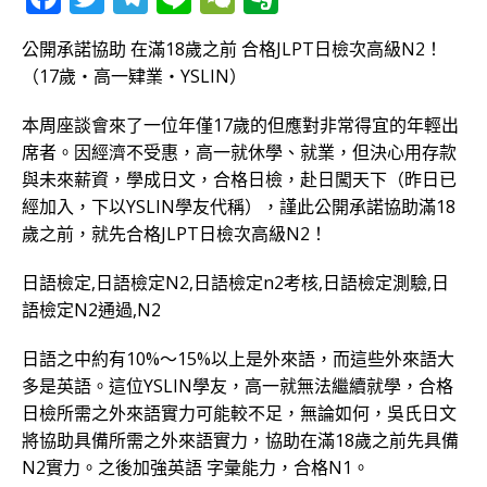
a
w
el
n
e
v
公開承諾協助 在滿18歲之前 合格JLPT日檢次高級N2！
c
it
e
e
C
e
（17歲‧高一肄業‧YSLIN）
e
te
g
h
r
b
r
ra
at
n
本周座談會來了一位年僅17歲的但應對非常得宜的年輕出
席者。因經濟不受惠，高一就休學、就業，但決心用存款
o
m
o
與未來薪資，學成日文，合格日檢，赴日闖天下（昨日已
o
te
經加入，下以YSLIN學友代稱），謹此公開承諾協助滿18
k
歲之前，就先合格JLPT日檢次高級N2！
日語檢定,日語檢定N2,日語檢定n2考核,日語檢定測驗,日
語檢定N2通過,N2
日語之中約有10%～15%以上是外來語，而這些外來語大
多是英語。這位YSLIN學友，高一就無法繼續就學，合格
日檢所需之外來語實力可能較不足，無論如何，吳氏日文
將協助具備所需之外來語實力，協助在滿18歲之前先具備
N2實力。之後加強英語 字彙能力，合格N1。