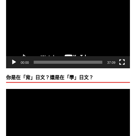
視
訊
播
放
器
00:00
37:09
你是在「背」日文？還是在「學」日文？
視
訊
播
放
器