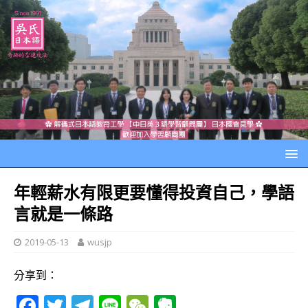
年輕薪水有限更要懂得投資自己，學語
言就是一條路
2019-05-13
wusjp
分享到：
F
T
T
Li
W
E