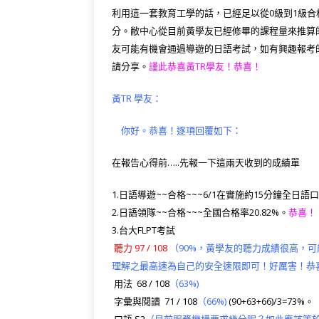
c
it
e
e
C
e
利用這一套教育工學的話，已經足以從0級到1級
e
te
g
h
r
分。敝中心從目前黃學友已經修畢的課程量來推算的話
b
r
ra
at
n
友可能有機會通過導遊的日語考試，如有興趣報考
o
m
o
請分享。
謹此恭喜黃TR學友！恭喜！
o
te
黃TR 學友：
k
你好。恭喜！逐項回覆如下：
在報告心得前…..先報一下這兩天收到的成績單
1.日語導遊~~合格~~~6/1在實施約15分鐘全日語口試
2.日語領隊~~合格~~~全國合格率20.82%。
恭喜！
3.台大FLPT考試
聽力 97 / 108
（90%，
黃學友的聽力成績很高，可
理解之最高速為自己的安全速限即可！好厲害！恭
用法 68 / 108
（63%)
字彙與閱讀 71 / 108
（66%)
(90+63+66)/3=73%。
口語 S2
（目前服務機構要求幾分呢？如此應該等