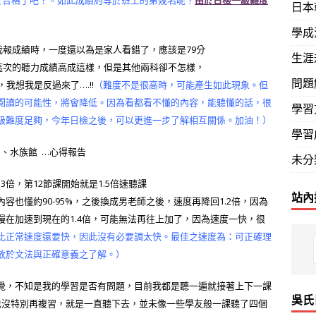
日本
學成
報成績時，一度還以為是家人看錯了，應該是79分
生涯
次的聽力成績高成這樣，但是其他兩科卻不怎樣，
問題
我想我是反過來了….!!
（難
度不是很高時，可能產生如此現象。但
閱讀的可能性，將會降低。因為看都看不懂的內容，能聽懂的話，很
學習
級難度足夠，今年日檢之後，可以更進一步了解相互關係。加油！）
學習
園、水族館 …心得報告
未分
.3倍，第12節課開始就是1.5倍速聽課
站內
也懂約90-95%，之後換成男老師之後，速度再降回1.2倍，因為
在加速到現在的1.4倍，可能無法再往上加了，因為速度一快，很
比正常速度還要快，因此沒有必要調太快。最佳之速度為：可正確理
放於文法與正確意義之了解。）
覺，不知是我的學習是否有問題，目前我都是聽一遍就接著上下一課
吳氏
也沒特別再複習，就是一直聽下去，並未像一些學友般一課聽了四個