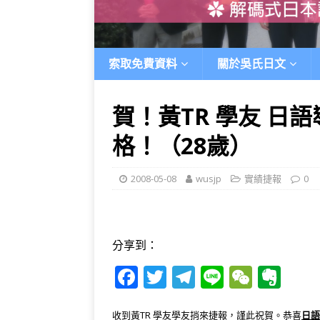
索取免費資料
關於吳氏日文
賀！黃TR 學友 日語
格！（28歲）
2008-05-08
wusjp
實績捷報
0
分享到：
F
T
T
Li
W
E
a
w
el
n
e
v
收到黃TR 學友學友捎來捷報，謹此祝賀。恭喜
日語