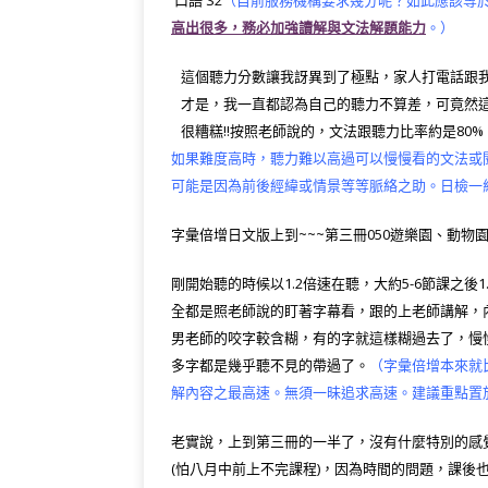
高出很多，務必加強讀解與文法解題能力
。）
這個聽力分數讓我訝異到了極點，家人打電話跟我
才是，我一直都認為自己的聽力不算差，可竟然這
很糟糕!!按照老師說的，文法跟聽力比率約是80%，
如果難度高時，聽力難以高過可以慢慢看的文法或
可能是因為前後經緯或情景等等脈絡之助。日檢一
字彙倍增日文版上到~~~第三冊050遊樂園、動物
剛開始聽的時候以1.2倍速在聽，大約5-6節課之後1
全都是照老師說的盯著字幕看，跟的上老師講解，內容
男老師的咬字較含糊，有的字就這樣糊過去了，慢慢
多字都是幾乎聽不見的帶過了。
（字彙倍增本來就
解內容之最高速。無須一昧追求高速。建議重點置
老實說，上到第三冊的一半了，沒有什麼特別的感
(怕八月中前上不完課程)，因為時間的問題，課後