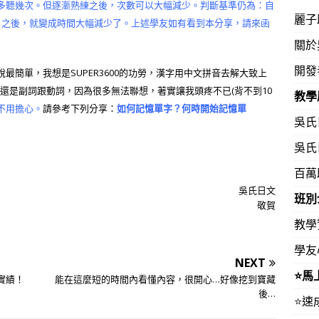
多聽幾次。但逐漸熟練之後，次數可以大幅減少。判斷基準仍為：自
麗子
，之後，就變成時間大幅減少了。上述學友如有看到本分享，請來函
關於
開發
簡單，我想是SUPER3600的功勞，漢字用中文拼音去解大致上
擾的還是副詞跟動詞，因為很多無法聯想，著實讓我頭疼不已(背不到10
教學
不用擔心。
請參考下列分享：
如何記憶單字？何時開始記憶單
吳氏
吳氏
百萬
吳氏日文
班別
敬賀
教學
學友
NEXT
⭐️
實績！
能在這麼短的時間內看懂內容，很開心…好像挖到寶藏
後…
⭐️