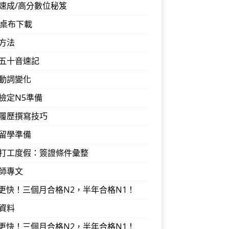
速成/高分數位秘笈
音桌布下載
方法
五十音速記
動詞變化
檢定N5準備
履歷撰寫技巧
留學準備
打工度假：簽證條件彙整
師專文
I更快！三個月合格N2，半年合格N1！
資料
I更快！三個月合格N2，半年合格N1！