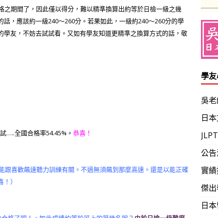
合格之期間了，因此僅以得分，難以精準換算出約等於日檢一級之幾
，應該約一級240～260分。若果如此，一級約240～260分的學
的學友，不妨去試試看。又如有學友知道更精準之換算方式的話，敬
學友
吳老
日本
…..全國合格率54.45%。
恭喜！
JL
公告
能跟喜歡飆速聽力訓練有關。不過無須飆到那麼高速。還是以能正確
實績
喜！）
傑出
日本
於合格了吧！。如此成績約等於班上的第幾名呢？
由於日檢一級難度