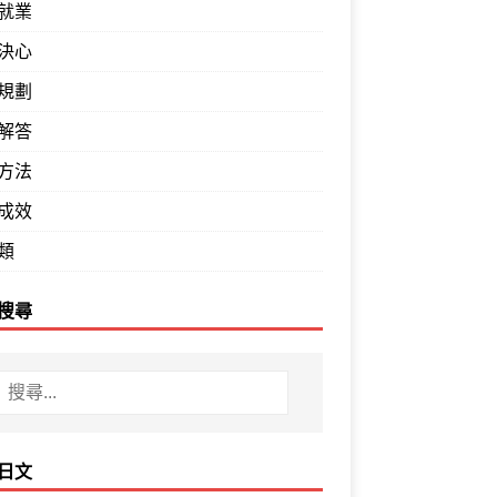
就業
決心
規劃
解答
方法
成效
類
搜尋
日文