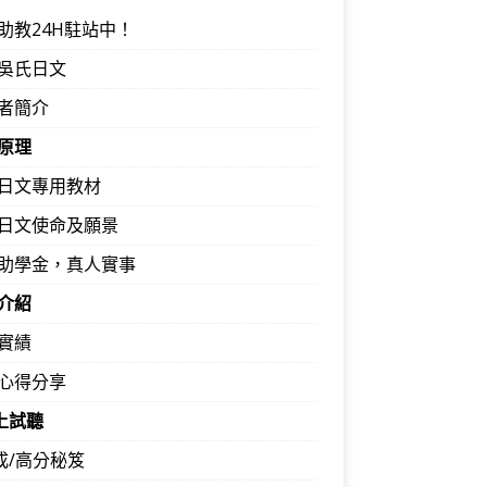
助教24H駐站中！
吳氏日文
者簡介
原理
日文專用教材
日文使命及願景
助學金，真人實事
介紹
實績
心得分享
馬上試聽
速成/高分秘笈