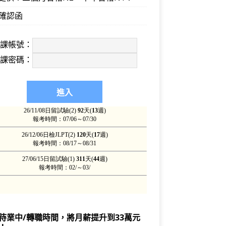
確認函
上課帳號：
上課密碼：
待業中/轉職時間，將月薪提升到33萬元