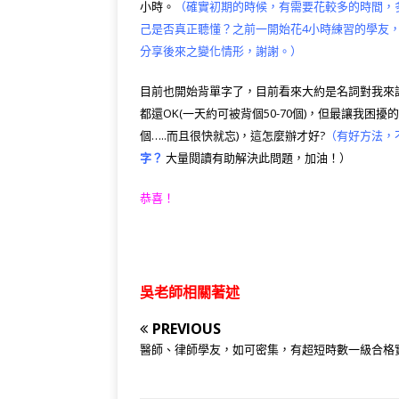
小時。
（確實初期的時候，有需要花較多的時間，
己是否真正聽懂？之前一開始花4小時練習的學友
分享後來之變化情形，謝謝。）
目前也開始背單字了，目前看來大約是名詞對我來說最
都還OK(一天約可被背個50-70個)，但最讓我困
個…..而且很快就忘)，這怎麼辦才好?
（有好方法，
字？
大量閱讀有助解決此問題，加油！）
恭喜！
吳老師相關著述
PREVIOUS
醫師、律師學友，如可密集，有超短時數一級合格