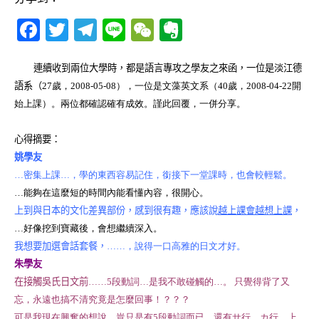
F
T
T
Li
W
E
a
w
el
n
e
v
c
it
e
e
C
e
連續收到兩位大學時，都是語言專攻之學友之來函，一位是淡江德
語系（
27歲
，2008-05-08），一位是文藻英文系（40歲，2008-04-22開
e
te
g
h
r
始上課）。兩位都確認確有成效。謹此回覆，一併分享。
b
r
ra
at
n
o
m
o
心得摘要：
o
te
姚學友
…密集上課…，學的東西容易記住，銜接下一堂課時，也會較輕鬆。
k
…能夠在這麼短的時間內能看懂內容，很開心。
上到與日本的文化差異部份，感到很有趣，應該說
越上課會越想上課
，
…好像挖到寶藏後，會想繼續深入。
我想要加選會話套餐，
……，說得一口高雅的日文才好。
朱學友
在接觸吳氏日文前
……5段動詞…是我不敢碰觸的…。 只覺得背了又
忘，永遠也搞不清究竟是怎麼回事！？？？
可是我現在興奮的想說，豈只是有
5
段動詞而已，還有サ行、カ行、上