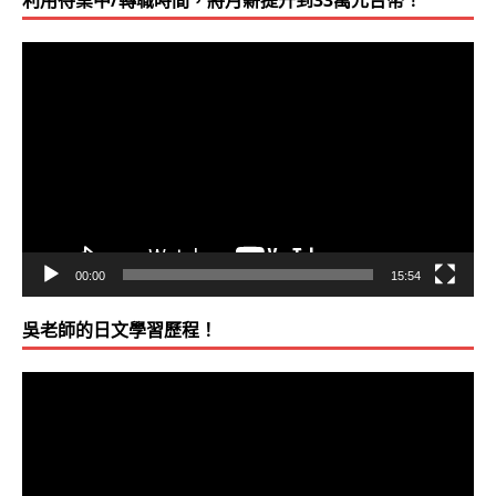
利用待業中/轉職時間，將月薪提升到33萬元台幣！
視
訊
播
放
器
00:00
15:54
吳老師的日文學習歷程！
視
訊
播
放
器