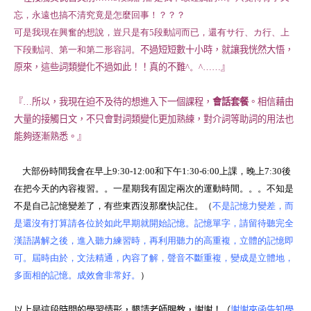
忘，永遠也搞不清究竟是怎麼回事！？？？
可是我現在興奮的想說，豈只是有
5
段動詞而已，還有サ行、カ行、上
下段動詞、第一和第二形容詞。
不過短短數十小時，就讓我恍然大悟，
原來，這些詞類變化不過如此！！真的不難
^。^
……
』
『
…
所以，我現在迫不及待的想進入下一個課程，
會話套餐
。相信藉由
大量的接觸日文，不只會對詞類變化更加熟練，對介詞等助詞的用法也
能夠逐漸熟
悉
。
』
大部份時間我會在早上9:30-12:00和下午1:30-6:00上課，晚上7:30後
在把今天的內容複習。。一星期我有固定兩次的運動時間。。。不知是
不是自己記憶變差了，有些東西沒那麼快記住。（
不是記憶力變差，而
是還沒有打算請各位於如此早期就開始記憶。記憶單字，請留待聽完全
漢語講解之後，進入聽力練習時，再利用聽力的高重複，立體的記憶即
可。屆時由於，文法精通，內容了解，聲音不斷重複，變成是立體地，
多面相的記憶。成效會非常好。
）
以上是這段時間的學習情形，懇請老師賜教，謝謝！（
謝謝來函告知學