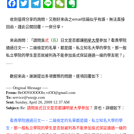
F
T
T
Li
W
E
a
w
el
n
e
v
c
it
e
e
C
e
收到值得分享的詢問，又剛好來函之email信箱似乎有誤，無法直接
回函，謹此公開回覆，一併分享。
e
te
g
h
r
b
r
ra
at
n
來函詢問：「請問吳
式
（
氏
）日文是否都讓
明星大學
參加？看貴學院
o
m
o
通過日文一、二級檢定的名單，都是國、私立知名大學的學生，那一般
私立學院的學生是否就被列為不能參加吳式保証通過一級的學友呢？」
o
te
……
k
歡迎來函。謝謝提出多項實際的問題，逐項回覆如下：
—– Original Message —–
From:
HeOOViOOOOlo.viOO@gmail.com
To:
service@wusjp.com
Sent:
Sunday, April 26, 2009 12:37 AM
Subject:
Re:
請問吳式日文是否都讓明星大學參加？
非也。詳細如下：
看貴學院通過日文一、二級檢定的名單都是國、私立知名大學的學
生，
那一般私立學院的學生是否就被列為不能參加吳式保証通過一級的