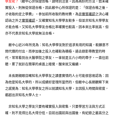
學友呢？
（敝中心非保證合格，請特別注意。因為再好的方法，如未確
實投入，則無從保證合格。因此敝中心所保證的是：「保證合格之後，
才收取約定之學費」。參加前所收取的教材費，為
非實質確認
之決心確
認函之外之
實質確認
。又確實知名大學學友較多，但並非知名大學學友
才能合格。又知名大學學友合格比率確實也較高，因本來比率就高，但
亦不代表非知名大學就無法合格。
敝中心近20年所見為：知名大學學友對於追求有用的知識，較願意不
問代價的付出，而參加後之投入也確較為積極。過去錄影帶教室的時
代，常常看到台大醫學院之學友，一拿就是五六小時的帶子，一直往前
聽，累了就趴在簡單的桌面上睡覺，醒來就又繼續。
未長期親眼目睹知名大學學友之讀書實情的人士可能很容易認為：因
為他是知名大學的，所以成績好是理所當然的，但敝中心長期觀察下來
之感覺為：知名大學學友之所以就讀知名大學，主因投入時間與密度，
都超出非知名大學人士。
非知名大學之學友只要有確實投入與密集，只要學習方法與方式正
確，則不見得比名大得分低。目前出國前與出國後，有紀錄之最高分之