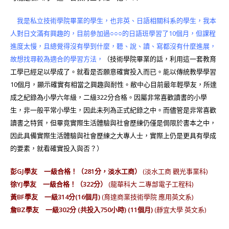
我是私立技術學院畢業的學生，也非英、日語相關科系的學生，我本
人對日文滿有興趣的，目前參加過○○○的日語班學習了10個月，但課程
進度太慢，且總覺得沒有學到什麼，聽、說、讀、寫都沒有什麼進展，
故想找尋較為適合的學習方法，
（技術學院畢業的話，利用這一套教育
工學已經足以學成了。就看是否願意確實投入而已。能以傳統教學學習
10個月，顯示確實有相當之興趣與耐性。敝中心目前最年輕學友，所達
成之紀錄為小學六年級，二級322分合格。因屬非常喜歡讀書的小學
生，非一般平常小學生，因此未列為正式紀錄之中。而儘管是非常喜歡
讀書之特質，但畢竟實際生活體驗與社會歷練仍僅是侷限於書本之中，
因此具備實際生活體驗與社會歷練之大專人士，實際上仍是更具有學成
的要素，就看確實投入與否？）
彭GJ學友 一級合格！（281分，淡水工商）
(淡水工商 觀光事業科)
徐YJ學友 一級合格！（322分）
(龍華科大 二專部電子工程科)
黃BF學友 一級314分(16個月)
(育達商業技術學院 應用英文系)
詹BZ學友 一級302分 (共投入750小時) (11個月)
(靜宜大學 英文系)