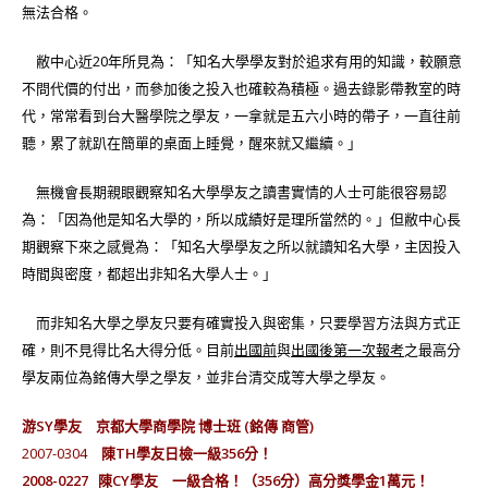
無法合格。
敝中心近20年所見為：「知名大學學友對於追求有用的知識，較願意
不問代價的付出，而參加後之投入也確較為積極。過去錄影帶教室的時
代，常常看到台大醫學院之學友，一拿就是五六小時的帶子，一直往前
聽，累了就趴在簡單的桌面上睡覺，醒來就又繼續。」
無機會長期親眼觀察知名大學學友之讀書實情的人士可能很容易認
為：「因為他是知名大學的，所以成績好是理所當然的。」但敝中心長
期觀察下來之感覺為：「知名大學學友之所以就讀知名大學，主因投入
時間與密度，都超出非知名大學人士。」
而非知名大學之學友只要有確實投入與密集，只要學習方法與方式正
確，則不見得比名大得分低。目前
出國前
與
出國後第一次報考
之最高分
學友兩位為銘傳大學之學友，並非台清交成等大學之學友。
游SY學友 京都大學商學院 博士班 (銘傳 商管)
2007-0304
陳TH學友日檢一級356分！
2008-0227
陳CY學友 一級合格！（356分）高分獎學金1萬元！