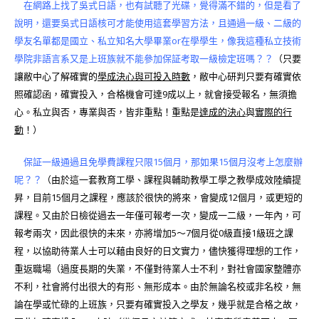
在網路上找了吳式日語，也有試聽了光碟，覺得滿不錯的，但是看了
說明，還要吳式日語核可才能使用這套學習方法，且通過一級、二級的
學友名單都是國立、私立知名大學畢業or在學學生，像我這種私立技術
學院非語言系又是上班族就不能參加保証考取一級檢定班嗎？？
（只要
讓敝中心了解確實的
學成決心與可投入時數
，敝中心研判只要有確實依
照確認函，確實投入，合格機會可達9成以上，就會接受報名，無須擔
心。私立與否，專業與否，皆非重點！重點是
達成的決心
與
實際的行
動
！）
保証一級通過且免學費課程只限15個月，那如果15個月沒考上怎麼辦
呢？？
（由於這一套教育工學、課程與輔助教學工學之教學成效陸續提
昇，目前15個月之課程，應該於很快的將來，會變成12個月，或更短的
課程。又由於日檢從過去一年僅可報考一次，變成一二級，一年內，可
報考兩次，因此很快的未來，亦將增加5～7個月從0級直接1級班之課
程，以協助待業人士可以藉由良好的日文實力，儘快獲得理想的工作，
重返職場（過度長期的失業，不僅對待業人士不利，對社會國家整體亦
不利，社會將付出很大的有形、無形成本。由於無論名校或非名校，無
論在學或忙碌的上班族，只要有確實投入之學友，幾乎就是合格之故，