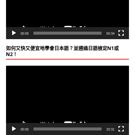
器
00:00
50:34
如何又快又便宜地學會日本語？並通過日語檢定N1或
N2！
視
訊
播
放
器
00:00
20:31