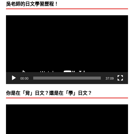
吳老師的日文學習歷程！
視
訊
播
放
器
00:00
37:09
你是在「背」日文？還是在「學」日文？
視
訊
播
放