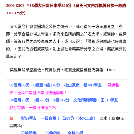
2006-0801
YSS學友日留日本語356分（吳氏日文內部換算日檢一級約
370-375分）
又因當今社會普遍缺乏公信之情形下，或可從另一方面思考之，亦
即：分享合格心得之學友，多為來函所詢問之知名大學、或醫師、或律
師、等等各界之高技術專才人士，或可反證：「課程成效應該也是真實
的」，因如為造假或蒙騙，則上述社會精英所分享之心得，應該就非如
此肯定了。
英雄無關學歷高低。確實執行，確實達成目標皆為英雄！Look !
03個月06天→0級至 1級276分：松山家商 蔡MH學友
莫說名
校，僅高中學歷照樣可快速學成！
04個月20天→3級230分→1級312分 文化印刷傳播 王CC 學友
愛打電動，一樣可快速合格！
賀！
彭GJ學友 一級合格！（281分，淡水工商）
(淡水工商 觀光
事業科)
日檢證書
上課紀錄
合格心得