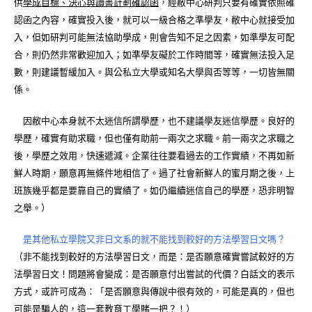
供
學成目標、決心與讀書計劃確認函
，經敝中心研判只要有確實依照確
認函之內容，確實投入後，就可以一級合格之準學友，敝中心就接受加
入，但如研判可能無法協助學成，則會告知不足之因素，如準學友可配
合，則仍然非常歡迎加入；如準學友礙於工作時間等，確實無法投入足
數，則建議暫緩加入。與公私立大學或知名大學與否等等，一切皆無關
係。
因敝中心本身就不太迷信所謂學歷，也不建議學友迷信學歷。良好的
學歷，確實有助求職，但也僅有助前一兩次之求職。前一兩次之求職之
後，學歷之效用，快速遞減。企業往往要看過去的工作實績，不再如新
鮮人時期，願意再無條件地相信了。過了社會新鮮人的蜜月期之後，上
班族幾乎都是要靠自己的實績了。如仍繼續迷信自己的學歷，恐非明智
之舉。）
是其他私立學院又非日文系的就不能找到較好的方法學習日文嗎？
（非不能找到較好的方法學習日文，而是：是否願意確實嘗試較好的方
法學習日文！問題將會變成：是否願意付出嘗試的代價？白話文的表示
方式，或許可成為：「是否願意與傳說中很有效的，可能是真的，但也
可能是騙人的，這一套教育工學賭一把？！）