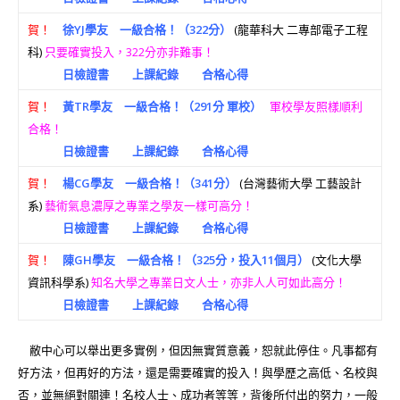
賀！
徐YJ學友 一級合格！（322分）
(龍華科大 二專部電子工程
科)
只要確實投入，322分亦非難事！
日檢證書
上課紀錄
合格心得
賀！
黃TR學友 一級合格！（291分 軍校）
軍校學友照樣順利
合格！
日檢證書
上課紀錄
合格心得
賀！
楊CG學友 一級合格！（341分）
(台灣藝術大學 工藝設計
系)
藝術氣息濃厚之專業之學友一樣可高分！
日檢證書
上課紀錄
合格心得
賀！
陳GH學友 一級合格！（325分，投入11個月）
(文化大學
資訊科學系)
知名大學之專業日文人士，亦非人人可如此高分！
日檢證書
上課紀錄
合格心得
敝中心可以舉出更多實例，但因無實質意義，恕就此停住。凡事都有
好方法，但再好的方法，還是需要確實的投入！與學歷之高低、名校與
否，並無絕對關連！名校人士、成功者等等，背後所付出的努力，一般