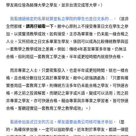
學友兩位皆為銘傳大學之學友，並非台清交成等大學。）
我看通過檢定的名單就算是私立學院的學生也是日文系的 …，
（並非
全然那樣，
請再仔細看一下
。敝中心原則上不接受專業日文在學生之參
加，以資釐清教學成效。如有接受，主亦為畢業後，仍未能一級合格之
人士。又所招收之日文系畢業生學友，係因可以成為比較傳統教學與這
一套教學之教學成效之差異。例如：傳統4年甚至畢業多年後，仍無法
合格，但利用這一套教育工學之後，半年或更短時間內就很快合格。
而非專業之人士，只要密集投入，也是半年或更短時間，就也一樣合
格，且合格分數往往又高於專業學友。敝中心欲強調處為：「只要有確
實善用這一套教育工學，則傳統方法多年仍未能合格之學友，可快速合
格，將之前之投資解套，而硬記之單字或片語，變成可以活用；而之前
非專業之學友，亦可快速合格。藉由專業與非專業之學習者，皆可快速
合格，客觀證實這一套教育工學之教學成效」。）
看過參加吳式日文的方法，學友還要由貴公司核可後才參加，
（是
的，為確保參加後，一定可以協助學成，近年對於準學友，都請一律提