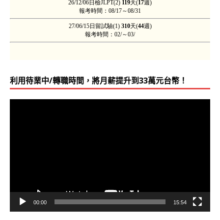
利用待業中/轉職時間，將月薪提升到33萬元台幣！
視
訊
播
放
器
00:00
15:54