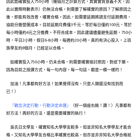
因此如確實投入750小時（幾個月之計算方式，其實實質意義不大，因
此以實際時數表示）仍無法合格，則需要了解確實的原因？了解原因之
後，即能有效改善，確實合格。因此，如需要延期將請支付延期費用，
協助分擔營運成本。目前延期月費僅3千元，等於每日僅約100元，等於
每小時僅約4元之分擔費。不符合成本，因此建議儘量避免延期，750小
時，平日2小時，假日6-8小時，每週約20小時，真的有決心投入，上班
族學友約8個月，已經足以合格。
如確實投入750小時，仍未合格，則需要確實檢討原因，對症下藥。
因為目前之授課方式，每一句內容，每一句話，都是一模一樣的！
加油！凡事都有好方法！如果覺得沒有，只是人類還沒有找到而
已！）
『觀念決定行動，行動決定命運』
（好一個座右銘！讚！）凡事都有
好方法！再好的方法，還是需要確實的執行！
吳氏日文學友，確實知名大學學友較多，但並非知名大學學友才能合
格。又知名大學學友合格比率確實也較高，但亦並非非知名大學合格就