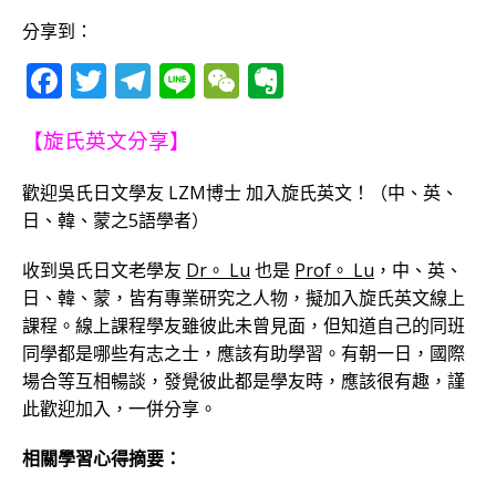
分享到：
F
T
T
Li
W
E
a
w
el
n
e
v
c
it
e
e
C
e
【旋氏英文分享】
e
te
g
h
r
歡迎吳氏日文學友 LZM博士 加入旋氏英文！（中、英、
b
r
ra
at
n
日、韓、蒙之5語學者）
o
m
o
收到吳氏日文老學友
Dr。 Lu
也是
Prof。 Lu
，中、英、
o
te
日、韓、蒙，皆有專業研究之人物，擬加入旋氏英文線上
k
課程。線上課程學友雖彼此未曾見面，但知道自己的同班
同學都是哪些有志之士，應該有助學習。有朝一日，國際
場合等互相暢談，發覺彼此都是學友時，應該很有趣，謹
此歡迎加入，一併分享。
相關學習心得摘要：