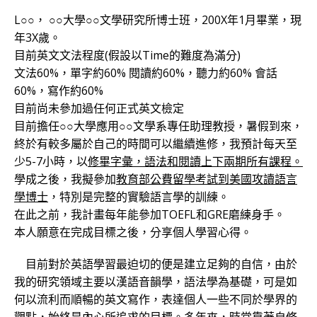
L○○， ○○大學○○文學研究所博士班，200X年1月畢業，現
年3X歲。
目前英文文法程度(假設以Time的難度為滿分)
文法60%，單字約60% 閱讀約60%，聽力約60% 會話
60%，寫作約60%
目前尚未參加過任何正式英文檢定
目前擔任○○大學應用○○文學系專任助理教授，暑假到來，
終於有較多屬於自己的時間可以繼續進修，我預計每天至
少5-7小時，以
修畢字彙，語法和閱讀上下兩期所有課程。
學成之後，我擬參加
教育部公費留學考試到美國攻讀語言
學博士
，特別是完整的實驗語言學的訓練。
在此之前，我計畫每年能參加TOEFL和GRE磨練身手。
本人願意在完成目標之後，分享個人學習心得。
目前對於英語學習最迫切的便是建立足夠的自信，由於
我的研究領域主要以漢語音韻學，語法學為基礎，可是如
何以流利而順暢的英文寫作，表達個人一些不同於學界的