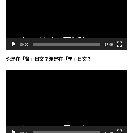
播
放
器
00:00
37:09
你是在「背」日文？還是在「學」日文？
視
訊
播
放
器
00:00
50:34