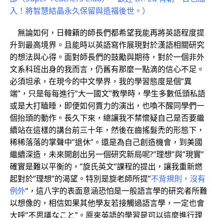
入！將智慧結晶永久保留與造福後世。）
無論如何，日韓籍的師長們都希望我能再將英語程度提
升到最高境界。且能時以英語寫作展現對於漢語相關研究
的想法與心得。面對師長們的鼓勵與期待，對於一個非外
文系科班出身的我而言，仍舊有那麼一點滴的信心不足。
必須坦承，在現今的中文學界，我的學習態度是個”異
端”，只是每每進行”大一國文”教學時，學生多數低頭私語
或是大打瞌睡，即便如何賣力的演出，也喚不醒同學們一
個抬頭的動作。長久下來，總讓我不禁懷疑自己是否要繼
續站在這樣的講台前三十年，然後在齒搖髮禿的形態下，
稀稀落落的掌聲中”退休”。還是為自己創造機會，到美國
繼續深造，未來開創出另一個研究新局呢?”理想”與”現實”
確實是難以平衡的，”旋氏英文”課程的提出，讓我重新燃
起對於”理想”的渴望。特別是旋老師所提”
不背規則，沒有
例外
“，這八字的表面意涵恐怕是一般語言學的研究者所難
以想像的，相信如果其他學友若接觸過語言學，一定也會
大呼”不思議なこと”。原來英語的學習是可以這麼進行理