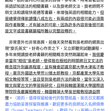
觀點，始終是內心所追求的目標。多年來，時常靠著自修
英語認知語法的相關書籍，以及旋老師文法，旋老師問不
倒文法和讀寫快易通等書籍，來增強英語的相關能力。
但
是總覺得僅能讀懂八成左右，有兩成的內容很可能必須靠
與作者聯繫，才有破冰的可能。因為許多內容背後很可能
是文字或是書籍篇幅所難以完整詮釋的。
非常意外也非常高興，前幾天突然看到吳老師的網頁出
現”旋氏英文”。好奇心作祟之下，又立即聽完試聽課程，
多年來閱讀旋老師書籍的相關概念突然跳躍起來。
我很慶
幸當年”相信”吳老師，使得我在極短的時間將日文文法的
概念提升到最高程度，並有機會認識京都大學木津祐子教
授，東京外國語大學荒川慎太郎教授，京都產業大學矢放
昭文教授等等。並且受到吳老師方法的啟發，當年又深入
韓文與蒙古文的學習與研究，且時與韓國漢陽大學國際語
學院院長嚴翼相教授，韓國韓瑞大學吳世畯教授請益問
學
。
（是的，值得保留給後代的智慧結晶，吳氏日文都將
盡力協助妥善保留與推廣。歡迎更多的良師加入名師俱樂
部（Super Teachers Club），歡迎 Dr. Lu 有朝一日也加