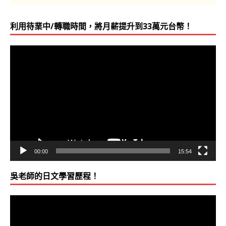
利用待業中/轉職時間，將月薪提升到33萬元台幣！
視
訊
播
放
器
00:00
15:54
吳老師的日文學習歷程！
視
訊