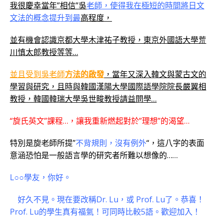
我很慶幸當年”相信”吳
老師，使得我在極短的時間將日文
文法的概念提升到最
高程度，
並有機會認識京都大學木津祐子教授，東京外國語大學荒
川慎太郎教授等等…
並且受到吳老師
方法的啟發
，當年又深入韓文與蒙古文的
學習與研究，且時與韓國漢陽大學國際語學院院長嚴翼相
教授，韓國韓瑞大學吳世畯教授請益問學…
“旋氏英文”課程…，讓我重新燃起對於”理想”的渴望…
特別是旋老師所提”
不背規則，沒有例外
“，這八字的表面
意涵恐怕是一般語言學的研究者所難以想像的……
L○○學友，你好。
好久不見。現在要改稱Dr. Lu，或 Prof. Lu了。恭喜！
Prof. Lu的學生真有福氣！可同時比較5語。歡迎加入！