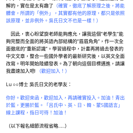
解的，實在是太有趣了
（確實，徹底了解原理之後，將能
體會，所謂的「例外」，其實都有他的原理，都只是依照
該原理，並非例外。吳氏日文不也是一樣！）
因此，衷心盼望旋老師能夠應允，讓我這個”老學生”能
夠完整而全面的將英語內部結構的”眉眉角角”，作一次全
面徹底的”重新認識”。學習過程中，計畫再將過去發表的
中文文章，整合一些國外學者的最新研究後，以英文全面
改寫。明年開始陸續發表。為了朝向這個目標邁進，請讓
我盡速加入吧!
（歡迎加入！）
Lu ○○博士 吳氏日文的老學友：
你好。歡迎來函，歡迎加入，再請確實投入。加油！青出
於藍，更勝於藍。「呂氏中、英、日、韓、蒙5國語言」
線上課程，指日可待！加油！
（以下報名細節流程省略……）