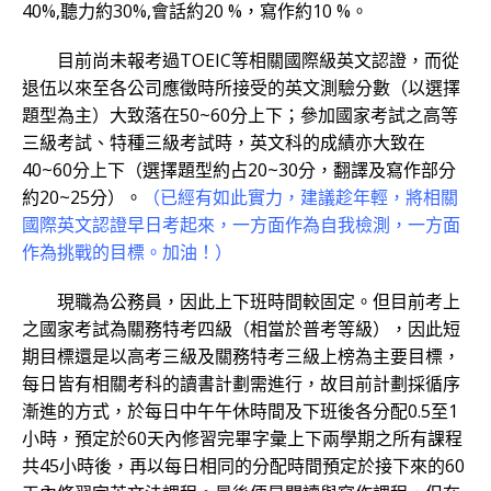
40%,聽力約30%,會話約20 %，寫作約10 %。
目前尚未報考過TOEIC等相關國際級英文認證，而從
退伍以來至各公司應徵時所接受的英文測驗分數（以選擇
題型為主）大致落在50~60分上下；參加國家考試之高等
三級考試、特種三級考試時，英文科的成績亦大致在
40~60分上下（選擇題型約占20~30分，翻譯及寫作部分
約20~25分）。
（已經有如此實力，建議趁年輕，將相關
國際英文認證早日考起來，一方面作為自我檢測，一方面
作為挑戰的目標。加油！）
現職為公務員，因此上下班時間較固定。但目前考上
之國家考試為關務特考四級（相當於普考等級），因此短
期目標還是以高考三級及關務特考三級上榜為主要目標，
每日皆有相關考科的讀書計劃需進行，故目前計劃採循序
漸進的方式，於每日中午午休時間及下班後各分配0.5至1
小時，預定於60天內修習完畢字彙上下兩學期之所有課程
共45小時後，再以每日相同的分配時間預定於接下來的60