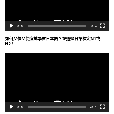
器
00:00
50:34
如何又快又便宜地學會日本語？並通過日語檢定N1或
N2！
視
訊
播
放
器
00:00
20:31