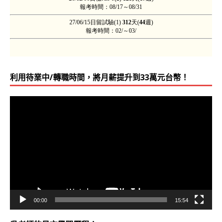
利用待業中/轉職時間，將月薪提升到33萬元台幣！
視
訊
播
放
器
00:00
15:54