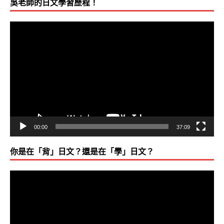
吳老師的日文學習歷程！
視
訊
播
放
器
00:00
37:09
你是在「背」日文？還是在「學」日文？
視
訊
播
放