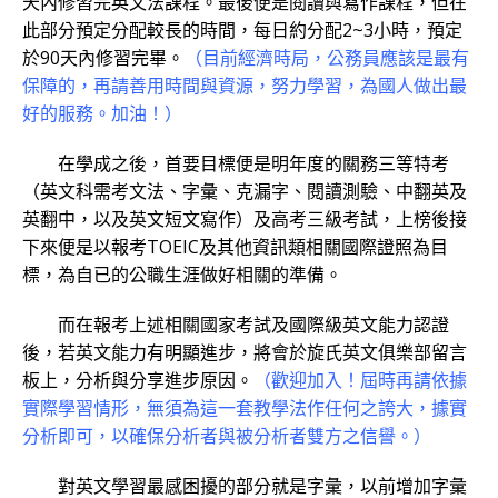
天內修習完英文法課程。最後便是閱讀與寫作課程，但在
此部分預定分配較長的時間，每日約分配2~3小時，預定
於90天內修習完畢。
（目前經濟時局，公務員應該是最有
保障的，再請善用時間與資源，努力學習，為國人做出最
好的服務。加油！）
在學成之後，首要目標便是明年度的關務三等特考
（英文科需考文法、字彙、克漏字、閱讀測驗、中翻英及
英翻中，以及英文短文寫作）及高考三級考試，上榜後接
下來便是以報考TOEIC及其他資訊類相關國際證照為目
標，為自已的公職生涯做好相關的準備。
而在報考上述相關國家考試及國際級英文能力認證
後，若英文能力有明顯進步，將會於旋氏英文俱樂部留言
板上，分析與分享進步原因。
（歡迎加入！屆時再請依據
實際學習情形，無須為這一套教學法作任何之誇大，據實
分析即可，以確保分析者與被分析者雙方之信譽。）
對英文學習最感困擾的部分就是字彙，以前增加字彙