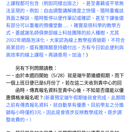
上課程都可包含（例如同樣出版之），甚至書籍或平常無
法呈現的，例如：自由調整講解速度之快慢、隨時重複該
頁面之解說、隨時暫停以便作筆記或確認、甚至下課後還
有部分可以重複的預備堂數……，確實是很科學的教學方
式。要感謝名師俱樂部線上科技團隊的前人種樹，尤其
2002年網路泡沫化，大家認為線上教學投資過鉅，不符合
商業目的，還有團隊願意持續付出，方有今日如此便利與
高效率的線上課程。再請善用。加油！
）
另有下列問題請教：
一、由於本週四開始（5/28）就是端午節連續假期，而下
一個上班日便已是6月份了，若在這二天收到貴中心的回
函時，傳真報名資料至貴中心後，不知是否還能以優
惠價格來報名呢？
(新書預定端午假期後就會完成，此期間
之前有傳真報名資料，就自動享有優惠。目前學友之分擔
額每小時僅約3元，因此是會逐步反映教學成效，逐步調
整收費的。）