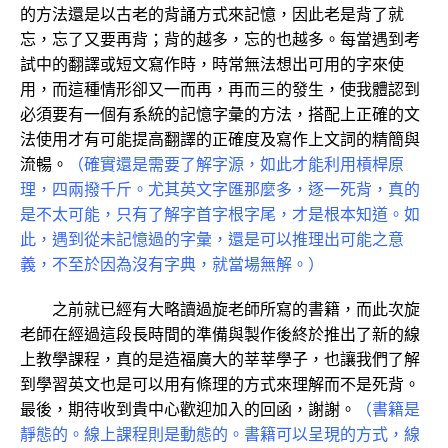
的方法還是以古老的背誦方式來記憶，因此老是背了就
忘，忘了又要再背；背的越多，忘的也越多。每當遇到考
試中的翻譯或短文寫作時，時常無法想出可用的字來使
用，而這種情形卻又一而再，再而三的發生，使我體認到
必須要有一個有系統的記憶字彙的方法，搭配上正確的文
法使用才有可能提高翻譯的正確度及寫作上文詞的精簡與
流暢。
（確實還是需要了解字源，如此才能利用槓桿原
理，四兩撥千斤。尤其英文字匯那麼多，逐一死背，真的
是不太可能，只有了解字首字根字尾，才是根本知道。如
此，遇到從未記憶過的字彙，還是可以推理出可能之意
義，不至於因為沒有字典，就當場無解。）
之前就已經有大略讀過旋老師所寫的書籍，而此次旋
老師在經過這段長時間的準備與製作後終於推出了新的線
上教學課程，真的是造福廣大的莘莘學子，也讓我們了解
到學習英文也是可以用有條理的方式來理解而不是死背。
最後，期待收到貴中心歡迎加入的回函，謝謝。
（書籍是
靜態的。線上課程則是動態的。書籍可以呈現的方式，線