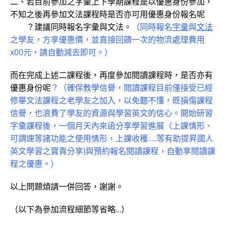
二、若目前參加之字彙上下學期課程是以優惠身份參加，
不知之後再參加文法課程時是否亦可用優惠身份報名呢
？建議同時報名字彙與文法。
（同時報名
字彙
與
文法
之學友，方享優惠價，並直接回饋一次的物流處理費用
x00元，請自動減去即可。）
而在完成上述二課程後，再度參加閱讀課程時，是否亦有
優惠身份呢
？（確保教學信譽，閱讀課程目前僅接受已經
修畢文法課程之老學友之加入，以免聽不懂，既損傷課程
信譽，也浪費了學友的資源與學習英文的信心。開始研習
字彙課程後，一個月天內來函分享學習進展（上課情形、
可調速等諸功能之使用情形，上課收穫…..等有助提昇國人
英文學習之寶貴分享)與預約報名閱讀課程，自動享閱讀課
程之優惠。）
以上問題煩請一併回答，謝謝。
（以下為參加流程細節等省略…）