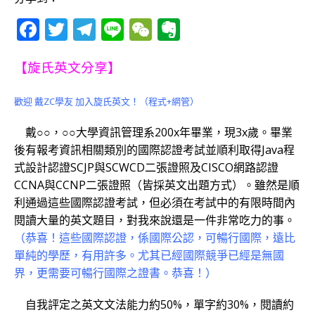
F
T
T
Li
W
E
a
w
el
n
e
v
c
it
e
e
C
e
【旋氏英文分享】
e
te
g
h
r
歡迎 戴ZC學友 加入旋氏英文！（程式+網管）
b
r
ra
at
n
戴○○，○○大學資訊管理系200x年畢業，現3x歲。畢業
o
m
o
後有報考資訊相關類別的國際認證考試並順利取得Java程
o
te
式設計認證SCJP與SCWCD二張證照及CISCO網路認證
k
CCNA與CCNP二張證照（皆採英文出題方式）。雖然是順
利通過這些國際認證考試，但必須在考試中的有限時間內
閱讀大量的英文題目，對我來說還是一件非常吃力的事。
（恭喜！這些國際認證，係國際公認，可暢行國際，遠比
單純的學歷，有用許多。尤其已經國際競爭已經是無國
界，更需要可暢行國際之證書。恭喜！）
自我評定之英文文法能力約50%，單字約30%，閱讀約