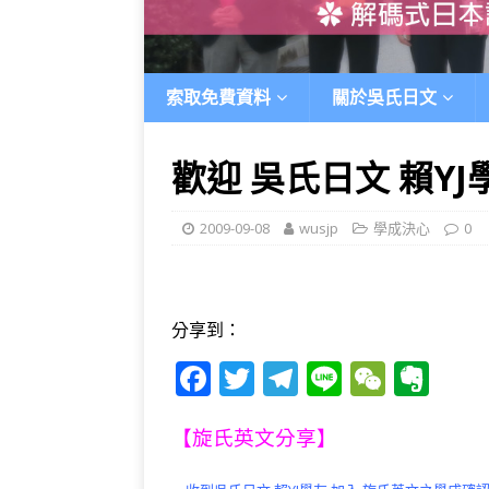
索取免費資料
關於吳氏日文
歡迎 吳氏日文 賴YJ
2009-09-08
wusjp
學成決心
0
分享到：
F
T
T
Li
W
E
a
w
el
n
e
v
c
it
e
e
C
e
【旋氏英文分享】
e
te
g
h
r