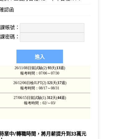
確認函
上課帳號：
上課密碼：
待業中/轉職時間，將月薪提升到33萬元