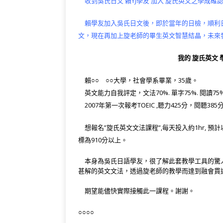
收到吳氏日文 賴YJ學友 加入 旋氏英文之學成
b
r
ra
at
n
賴學友加入吳氏日文後，即於當年的日檢，順利日檢
o
m
o
文，現在再加上旋老師的畢生英文智慧結晶，未來
o
te
k
我的 旋氏英文
賴○○ ○○大學，社會學系畢業，35歲。
英文能力自我評定，文法70%. 單字75%. 閱讀75%. 
2007年第一次報考TOEIC ,聽力425分，閱聽385
想報名”旋氏英文文法課程”,每天投入約1hr, 預計
標為910分以上。
本身為吳氏日語學友，很了解此套教學工具的驚人
甚解的英文文法，透過旋老師的教學而達到融會貫
期望能儘快實際接觸此一課程。謝謝。
○○○○