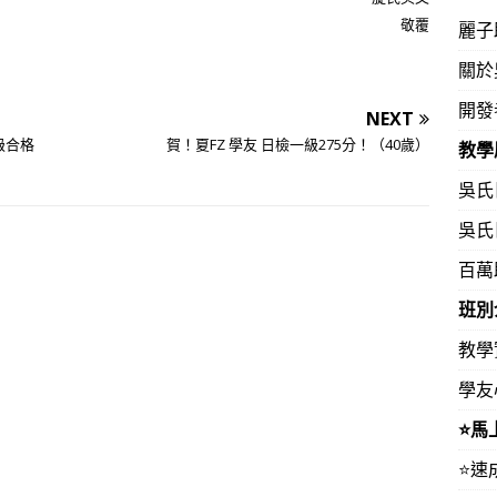
敬覆
麗子
關於
開發
NEXT
級合格
賀！夏FZ 學友 日檢一級275分！（40歲）
教學
吳氏
吳氏
百萬
班別
教學
學友
⭐️
⭐️