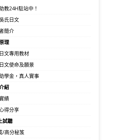
助教24H駐站中！
吳氏日文
者簡介
原理
日文專用教材
日文使命及願景
助學金，真人實事
介紹
實績
心得分享
馬上試聽
速成/高分秘笈