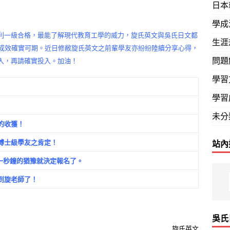
日本
學成
利一級合格，最能了解現代教育工學的威力，旋氏英文與吳氏日文都
生涯
，成效確實可期。近日修敝旋氏英文之前輩學友亦紛紛陸續分享心得，
問題
入，再請確實投入。加油！
學習
學習
未分
的收獲！
博士級學友之肯定！
站內
一秒鐘的猶豫就決定報名了。
到旋老師了！
吳氏
旋氏英文