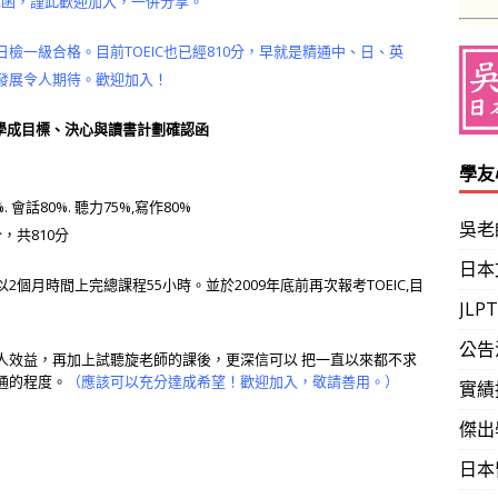
確認函，謹此歡迎加入，一併分享。
一級合格。目前TOEIC也已經810分，早就是精通中、日、英
發展令人期待。歡迎加入！
 學成目標、決心與讀書計劃確認函
學友
會話80%. 聽力75%,寫作80%
吳老
分，共810分
日本
以2個月時間上完總課程55小時。並於2009年底前再次報考TOEIC,目
JL
公告
效益，再加上試聽旋老師的課後，更深信可以 把一直以來都不求
通的程度。
（應該可以充分達成希望！歡迎加入，敬請善用。）
實績
傑出
日本