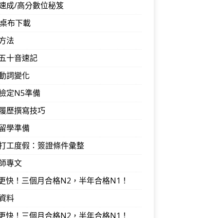
速成/高分數位秘笈
音桌布下載
方法
五十音速記
動詞變化
檢定N5準備
履歷撰寫技巧
留學準備
打工度假：簽證條件彙整
師專文
I更快！三個月合格N2，半年合格N1！
資料
I更快！三個月合格N2，半年合格N1！