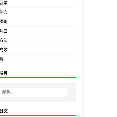
就業
決心
規劃
解答
方法
成效
類
搜尋
日文