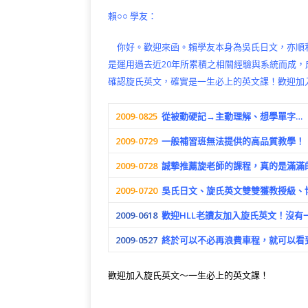
賴○○ 學友：
你好。歡迎來函。賴學友本身為吳氏日文，亦順
是運用過去近20年所累積之相關經驗與系統而成
確認旋氏英文，確實是一生必上的英文課！歡迎加
2009-0825
從被動硬記→主動理解、想學單字…
2009-0729
一般補習班無法提供的高品質教學！
2009-0728
誠摯推薦旋老師的課程，真的是滿滿
2009-0720
吳氏日文、旋氏英文雙雙獲教授級、
2009-0618
歡迎HLL老讀友加入旋氏英文！沒有
2009-0527
終於可以不必再浪費車程，就可以看
歡迎加入旋氏英文～一生必上的英文課！