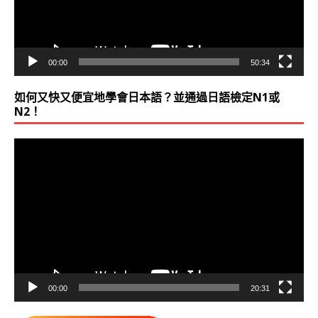
00:00
50:34
如何又快又便宜地學會日本語？並通過日語檢定N1或
N2！
視
訊
播
放
器
00:00
20:31