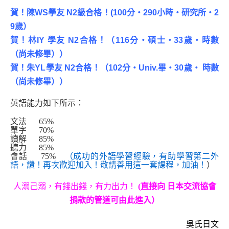
賀！陳WS學友 N2級合格！(100分‧290小時‧研究所‧2
9歲）
賀！林IY 學友 N2合格！（116分‧碩士‧33歲‧時數
（尚未修畢））
賀！朱YL學友 N2合格！（102分‧Univ.畢‧30歲‧ 時數
（尚未修畢））
英語能力如下所示：
文法 65%
單字 70
%
讀解 85
%
聽力 85
%
會話 75
%
（成功的外語學習經驗，有助學習第二外
語，讚！
再次歡迎加入！敬請善用這一套課程，加油！
）
人溺己溺，有錢出錢，有力出力！
(直接向 日本交流協會
捐款的管道可由此進入）
吳氏日文