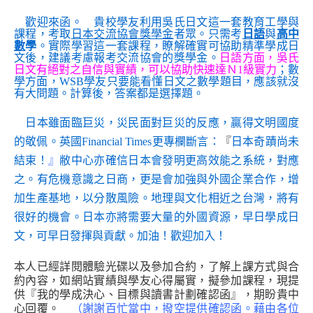
歡迎來函。 貴校學友利用吳氏日文這一套教育工學與
課程，考取
日本交流協會獎學金
者眾。只需考
日語
與
高中
數
學
。實際學習這一套課程，瞭解確實可協助精準學成日
文後，建議考慮報考交流協會的獎學金。
日語方面，吳氏
日文有絕對之自信與實績，可以協助快速達Ｎ1級實力
；數
學方面，WSB學友只要能看懂日文之數學題目，應該就沒
有大問題。計算後，答案都是選擇題。
日本雖面臨巨災，
災民面對巨災的反應，贏得文明國度
的敬佩。
英國Financial Times更專欄斷言：
『
日本奇蹟尚未
結束！
』
敝中心亦確信日本會發明更高效能之系統，對應
之。有危機意識之日商，更是會加強與外國企業合作，增
加生產基地，以分散風險。地理與文化相近之台灣，將有
很好的機會。日本亦將需要大量的外國資源，早日學成日
文，可早日發揮與貢獻。加油！歡迎加入！
本人已經詳閱體驗光碟以及參加合約，了解上課方式與合
約內容，如網站實績與學友心得屬實，擬參加課程，現提
供『我的學成決心、目標與讀書計劃確認函』，期盼貴中
心回覆。
（謝謝百忙當中，撥空提供確認函。藉由各位