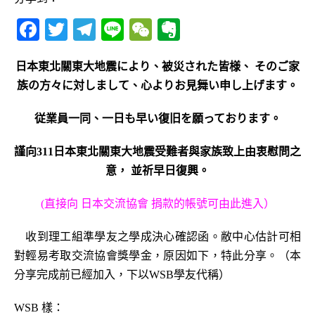
F
T
T
Li
W
E
a
w
el
n
e
v
c
it
e
e
C
e
日本東北關東大地震により、被災された皆様、
そのご家
族の方々に対しまして、心よりお見舞い申し上げます。
e
te
g
h
r
b
r
ra
at
n
従業員一同、一日も早い復旧を願っております。
o
m
o
謹向311日本東北關東大地震受難者與家族致上由衷慰問之
o
te
意，
並祈早日復興。
k
(直接向 日本交流協會 捐款的帳號可由此進入）
收到理工組準學友之學成決心確認函。敝中心估計可相
對輕易考取交流協會獎學金，原因如下，特此分享。（本
分享完成前已經加入，下以WSB學友代稱）
WSB 樣：