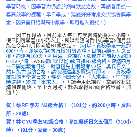
學習時機，因學習力仍處於巔峰狀態之故，再請善用這一
套高效率的課程，早日學成。建議好好考慮交流協會獎學
金，因只需日語與高中數學
，即可進入複試。）
因工作緣故，目前本人每日可學習時間為2~4小時，
假日則可學習10小時以上，所以希望向貴中心學習6個月並
能在今年12月即考過N1級檢定。
（
可以。貴校學友一般約
600小時，即足以從0級直接N1級合格。
目前距離七月之日
檢，約還有100天，利用這一套課程，如能在考前投入約30
0~350小時，
WSB
樣即足以從0級直接N2級合格。建議四月
一日開始報考日檢，就直接先上網報考N2級，吳氏日文自
然有能力協助合格，請依照建議步驟進行即可。 貴校學
友如能再學會日文，輕易海闊天空，
『人求事』，往往瞬
時逆轉，變成『事求人』，
再請善用此課程。拿到教材就
請儘速開始，至少九月初，就先取得N2級合格證書。加
油！）
賀！蔡RF 學友 N2級合格！（101分‧約200小時，資訊
所‧28歲）
賀！林 CYU學友N2級合格！參加吳氏日文五個月（310小
時），(91分‧家商‧30歲 )