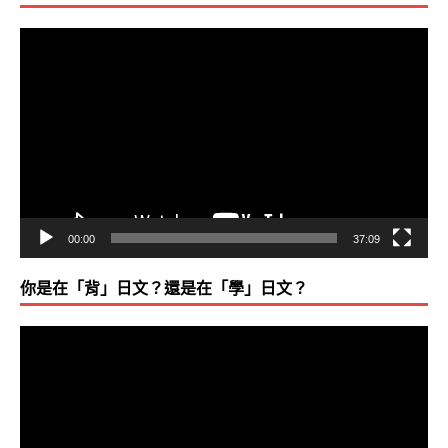
視
訊
播
放
器
00:00
37:09
你是在「背」日文？還是在「學」日文？
視
訊
播
放
器