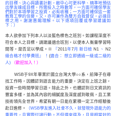
的目標、決心與讀書計劃，敝中心可更科學、精準地預估
出學友達成目標，所需投入之時數等，一方面可確保學友
們對於本項學習之投資，必有收穫；一方面可確保這一套
教育工學的信譽。又，亦可兼作為雙方自我督促，必達目
標之用。謝謝惠賜理解。以下逐項回覆或學習建議如
下：）
本人欲參加下列本人以淡藍色標色之班別。如課程深度不
符合本人之目標，請建議適合班別，以便本人衡量學習時
間等，是否足以學成。
※
『
2011
年
7
月 新日檢
N1
、
N2
級合格才付學費班』 ！
(
適合： 想立即通過一級或二級的
人
)
（歡迎加入！）
WSB于9X年畢業於國立台灣大學○○系，前陣子在尋
找工作時，因體認到語言能力的重要，決定在上班之餘，
投資一些時間學習日語。除此之外，也體認到日文資訊的
豐富多樣，並為其內容的細膩度及深度感到敬佩，且工業
技術領先全世界，希望有朝一日能在累積一定工作經驗後
赴日進修。
（WSB學友進入社會不久，就發現外語能力的
重要性，且實際付諸行動。不但還來得及，且是相當好的