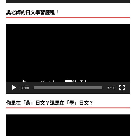
吳老師的日文學習歷程！
視
訊
播
放
器
00:00
37:09
你是在「背」日文？還是在「學」日文？
視
訊
播