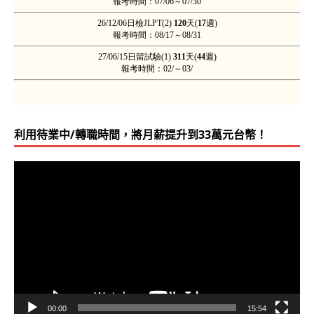
利用待業中/轉職時間，將月薪提升到33萬元台幣！
視
訊
播
放
器
00:00
15:54