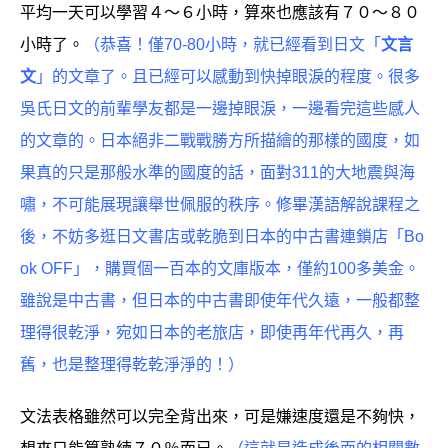
平均一天可以學習４～６小時，算來也應該有７０～８０
小時了。
（恭喜！僅70-80小時，就已經看到日文「
文言
文
」的文章了。且已經可以感動到快掉眼淚的程度。很多
吳氏日文的前輩學友都是一邊掉眼淚，一邊看完這些感人
的文章的。日本絕非二戰戰勝方所描繪的那樣的國度，如
果真的只是那般水準的國度的話，面對311的大地震與海
嘯，不可能展現讓舉世佩服的秩序。修畢漢語解說課程之
後，不妨多逛日文書店或乾脆到日本的中古書連鎖店「Bo
ok OFF」，購買個一百本的文庫版本，僅約100多美金。
雖說是中古書，但日本的中古書即使年代久遠，一般都整
理得很乾淨，宛如日本的老旅店，即使再年代再久，再
舊，也是整理得乾乾淨淨的！）
文法表格雖然可以完全背出來，可是嫌速度還是不夠快，