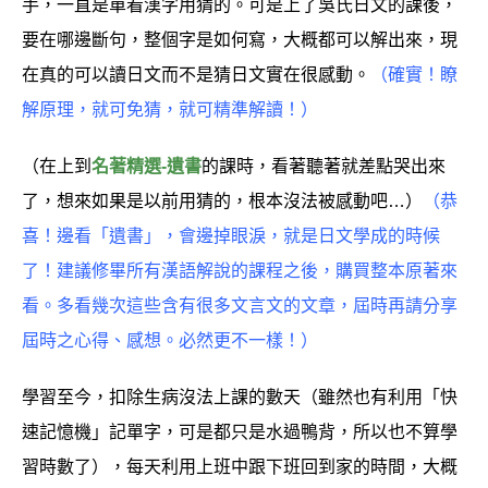
手，一直是單看漢字用猜的。可是上了吳氏日文的課後，
要在哪邊斷句，整個字是如何寫，大概都可以解出來，現
在真的可以讀日文而不是猜日文實在很感動。
（確實！瞭
解原理，就可免猜，就可精準解讀！）
（在上到
名著精選-遺書
的課時，看著聽著就差點哭出來
了，想來如果是以前用猜的，根本沒法被感動吧…）
（恭
喜！邊看「遺書」，會邊掉眼淚，就是日文學成的時候
了！建議修畢所有漢語解說的課程之後，購買整本原著來
看。多看幾次這些含有很多文言文的文章，屆時再請分享
屆時之心得、感想。必然更不一樣！）
學習至今，扣除生病沒法上課的數天（雖然也有利用「快
速記憶機」記單字，可是都只是水過鴨背，所以也不算學
習時數了），每天利用上班中跟下班回到家的時間，大概