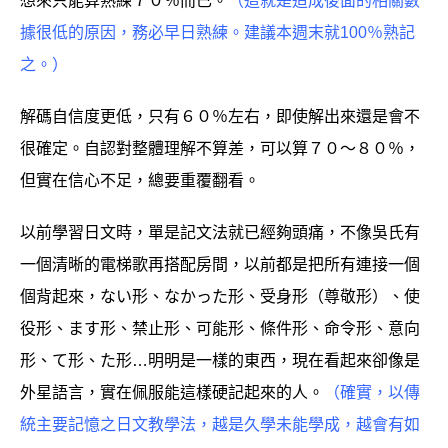
想來只能算熟練７０％而已。
（這就是造成後面的相關數
據很低的原因，務必早日熟練。建議本週末就100％熟記
之。）
解碼自信度更低，只有６０％左右，即使解出來還是會不
很確定。自認對整體理解不算差，可以算７０～８０％，
但實在信心不足，總要重覆翻看。
以前學習日文時，單是記文法就已經夠頭痛，不像吳氏有
一個清晰的電梯歌再搭配房間，以前都是把所有連接一個
個背起來，ない形、なかった形、受身形（尊敬形）、使
役形、ます形、禁止形、可能形、條件形、命令形、意向
形、て形、た形…明明是一樣的東西，現在看起來卻像是
外星語言，實在佩服能這樣硬記起來的人。
（確實，以傳
統主要記憶之日文教學法，越是久學未能學成，越會有如