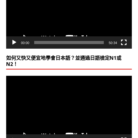
放
器
00:00
50:34
如何又快又便宜地學會日本語？並通過日語檢定N1或
N2！
視
訊
播
放
器