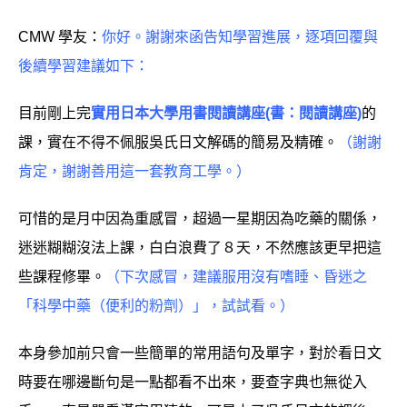
CMW 學友：
你好。謝謝來函告知學習進展，逐項回覆與
後續學習建議如下：
目前剛上完
實用日本大學用書閱讀講座(書：閱讀講座)
的
課，實在不得不佩服吳氏日文解碼的簡易及精確。
（謝謝
肯定，謝謝善用這一套教育工學。）
可惜的是月中因為重感冒，超過一星期因為吃藥的關係，
迷迷糊糊沒法上課，白白浪費了８天，不然應該更早把這
些課程修畢。
（下次感冒，建議服用沒有嗜睡、昏迷之
「科學中藥（便利的粉劑）」，試試看。）
本身參加前只會一些簡單的常用語句及單字，對於看日文
時要在哪邊斷句是一點都看不出來，要查字典也無從入