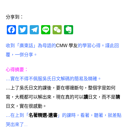
分享到：
F
T
T
Li
W
E
a
w
el
n
e
v
c
it
e
e
C
e
收到「廣東話」為母語的
CMW 學友
的學習心得。謹此回
e
te
g
h
r
覆，一併分享。
b
r
ra
at
n
心得摘要：
o
m
o
…實在不得不佩服吳氏日文解碼的簡易及精確。
o
te
…上了吳氏日文的課後，要在哪邊斷句，整個字是如何
k
寫，大概都可以解出來，現在真的可以
讀
日文，而不是
猜
日文，實在很感動。
…在上到「
名著精選-遺書
」
的課時，看著，聽著，就差點
哭出來了
…