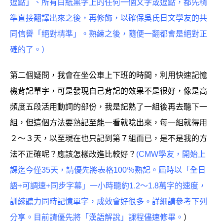
逗點」、所有白紙黑字上的任何一個文字或逗點，都先精
準直接翻譯出來之後，再修飾，以確保吳氏日文學友的共
同信譽「絕對精準」。熟練之後，隨便一翻都會是絕對正
確的了。）
第二個疑問，我會在坐公車上下班的時間，利用快速記憶
機背記單字，可是發現自己背記的效果不是很好，像是高
頻度五段活用動詞的部份，我是記熟了一組後再去聽下一
組，但這個方法要熟記至能一看就唸出來，每一組就得用
２～３天，以至現在也只記到第７組而已，是不是我的方
法不正確呢？應該怎樣改進比較好？
(CMW學友，開始上
課迄今僅35天，請優先將表格100％熟記。屆時以「全日
語+可調速+同步字幕」一小時聽約1.2～1.8萬字的速度，
訓練聽力同時記憶單字，成效會好很多。詳細請參考下列
分享。目前請優先將「漢語解說」課程儘速修畢。
）