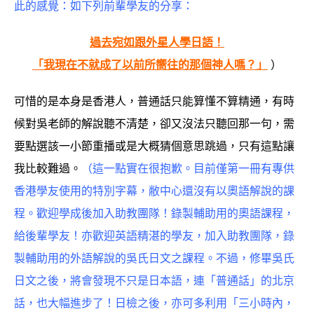
此的感覺：如下列前輩學友的分享：
過去宛如跟外星人學日語！
「我現在不就成了以前所嚮往的那個神人嗎？」
）
可惜的是本身是香港人，普通話只能算懂不算精通，有時
候對吳老師的解說聽不清楚，卻又沒法只聽回那一句，需
要點選該一小節重播或是大概猜個意思跳過，只有這點讓
我比較難過。
（這一點實在很抱歉。目前僅第一冊有專供
香港學友使用的特別字幕，敝中心還沒有以奧語解說的課
程。歡迎學成後加入助教團隊！錄製輔助用的奧語課程，
給後輩學友！亦歡迎英語精湛的學友，加入助教團隊，錄
製輔助用的外語解說的吳氏日文之課程。不過，修畢吳氏
日文之後，將會發現不只是日本語，連
「普通話」的北京
話
，也大幅進步了！日檢之後，亦可多利用「三小時內，