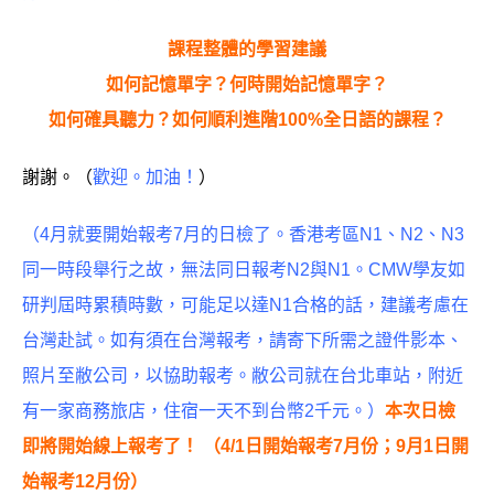
課程整體的學習建議
如何記憶單字？何時開始記憶單字？
如何確具聽力？如何順利進階100%全日語的課程？
謝謝。（
歡迎。加油！
）
（4月就要開始報考7月的日檢了。香港考區N1、N2、N3
同一時段舉行之故，無法同日報考N2與N1。
CMW
學友如
研判屆時累積時數，可能足以達N1合格的話，建議考慮在
台灣赴試。如有須在台灣報考，請寄下所需之證件影本、
照片至敝公司，以協助報考。敝公司就在台北車站，附近
有一家商務旅店，住宿一天不到台幣2千元。）
本次日檢
即將開始線上報考了！ （4/1日開始報考7月份；9月1日開
始報考12月份）