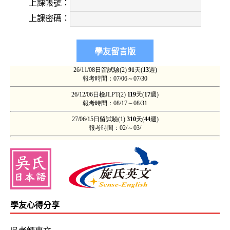
要性，決定下定決心學好日文。 （
確實，日文不但重要，而
上課帳號：
上課密碼：
我在網路上
youtube
搜尋日文時找到吳氏日文的影片，覺得
更加深我想學好日文的動力與決心。
（WSL學友與吳氏日
眼」，務請珍惜這份奇特的緣份，早日學成，也早日實際赴
薦至附近的書店， 尋找好書。）
目前我還是在待業中，預計花
6
個月的時間學習，每天花
5~8
文所開發的這一套
「
Decodotology
解碼式日本語教育工學 」，
格之故，因此建議未來6個月，直接以N1級為目標。
瞭解
WSL學友每日須幫
忙家裡，故每天只能投入5～8小
不但已經充分足以一級合格，且亦可完成「一流的日語」至
建議先參加「N1級絕對實力高分合格班」之最低費用之
學友心得分享
「一流的日語」課程，則待就業、有正式薪資之後，再利用