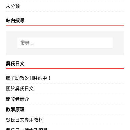
讀解
30%
未分類
聽力
10%
會話
20%
（利用吳氏日文學成英文之後，請記得來函
站內搜尋
都有好方法！旋元佑老師的英文與吳氏日文都是非常高效率
之後，務必記得研修。）
學成後希望可以完成赴日本打工旅遊的夢想，又或將來再回
吳氏日文
次 渡假打工的機會，務必利用之。但出發前最好具日檢最
往當地最大的書店鑽就是了。如未具外語實力，就匆匆耗用
麗子助教24H駐站中！
差異之關係，雖尚未拿到大學畢業證書，但已經獲聘進入東
關於吳氏日文
關專業人才的工作簽證，但利用渡假打工，不用畢業證書，
開發者簡介
只有一次的機會，務必把握。未具良好日文實力，就渡假打
教學原理
資訊專業，只要確具一級實力，不用擔心找不到理想的打工
吳氏日文專用教材
後面的大學，或甚至 因家境因素未能上大學，憑藉一級證