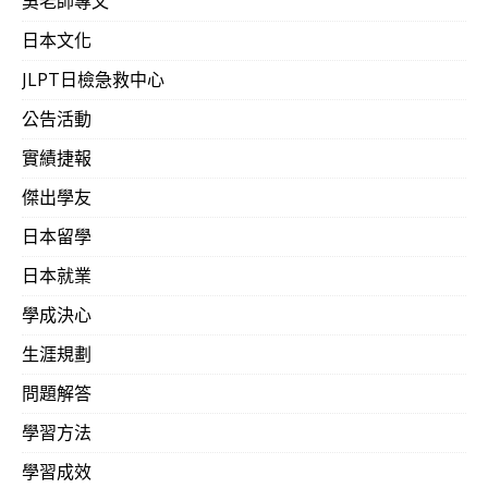
吳老師專文
熟練「一流的日語」後，日語實力將非常卓越，如有機會與
是「一句漂亮的敬語，HOLD住整個場面」…日本課長驚訝
日本文化
對實力高分合格班」 即可。
已經足以在人生第一次報考日檢
JLPT日檢急救中心
對於待業中，可密集學習之青年學友，吳氏日文，通常都
公告活動
日本語教育工學 」，
密集3個月就已經足以從0級直接N1
實績捷報
目前上班族從早上出門，至晚上到家約
10
～
12
小時。三個
傑出學友
一套 「
Decodotology
解碼式日本語教育工學 」，密集三個
日本留學
更容易接近理想的職位，先不提可助益數十年的職業生涯，
日本就業
了，務必加油！ （
WSL學友可投入之期間與時數充分足以
學成決心
不利。歡迎加入！）
生涯規劃
英語能力如下所示：
問題解答
文法
40%
學習方法
單字
50%
學習成效