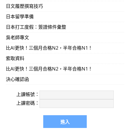
我還會自己自言自語的先回答
XX
詞
..XX
詞
..
在老師還沒說之
日文履歷撰寫技巧
（RFK學友接觸日文已10年之故，越能瞭解吳氏日文這一
日本留學準備
突然覺得
…
我快昏倒了
…
日本打工度假：簽證條件彙整
因為這些詞性
..
讓我長時間被英文和日文打敗的
“
文法
“
這給鬼
吳老師專文
怎麼
….
好像
….
是
…
很簡單的概念
@@…
那為什麼
…
我一直覺得文法很難
….
很抗拒
…
很沒信心
呢
???
比AI更快！三個月合格N2，半年合格N1！
教育工學 」，日文文法會變得很簡單，易學也易記。無須
索取資料
量聽課即可。理解之後，就開始動手記憶。）
比AI更快！三個月合格N2，半年合格N1！
決心確認函
這真是個好的開始丫
…
雖然因為輪班的工作
..
回家都很累了
剛開始聽的有點斷斷續續
…
但
我越來越想聽下去
…
反而精神
上課帳號：
上課密碼：
但不行已經快
2
點了
…
還是要準備睡覺
>”<
（聽完之後，就馬
成效會最好。 只要再多上幾堂課程，
K
學友將會對下列這位