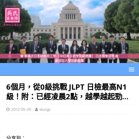
6個月，從0級挑戰 JLPT 日檢最高N1
級！附：已經凌晨2點，越學越起勁…
2012-05-30
wusjp
分享到：