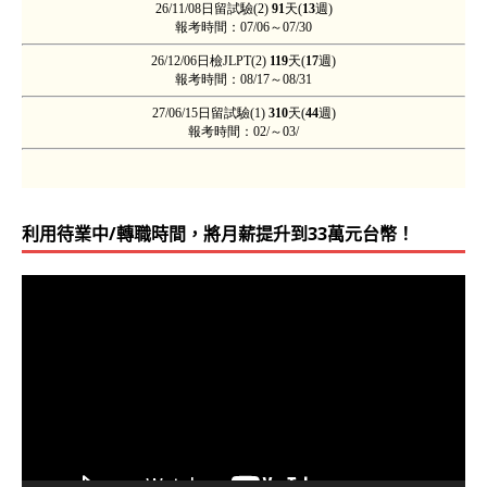
不懂日文的，應該來學；懂日文的，更該來學！
若我十年前
商工程師）
利用待業中/轉職時間，將月薪提升到33萬元台幣！
視
訊
播
放
器