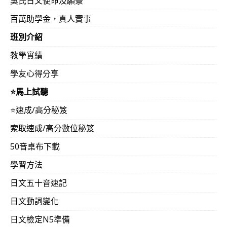
吳氏日文使命及願景
註
1
：因家工作需要幫忙而無法花超過
10
小時
(
或以上
)
學習
百萬助學金，真人實事
排。歡迎加入！隨函附上 上週這位新加入學友
（
公開承諾
班別介紹
越上越起勁
，詳細如下，希望有助瞭解這一套課程的魅力！
教學實績
- - - - - - - - - - - - - - - - - - - -
學友心得分享
心得摘要：
⭐️馬上試聽
…覺得非常之開心
…
天ㄚ
…
這麼容易的詞性觀念…
怎麼突然
⭐️速成/高分秘笈
…我長時間被英文和日文打敗的
“
文法
“
…
怎麼
….
好像
….
是
…
索取速成/高分數位秘笈
…我越來越想聽下去
…
反而精神超好
…
但不行已經快
2
點了
50音桌布下載
老師您好
：
（RFK學友，妳好。）
學習方法
我已經開始聽了最初關於
文法
的部分
..
雖然只有一點點
…
日文五十音速記
但我個人覺得非常之開心
…
天ㄚ
…
這麼容易的詞性觀念
..
日文動詞變化
我怎麼突然那麼短的時間就通了
…
尤其老師帶過句子分析時
日文檢定N5準備