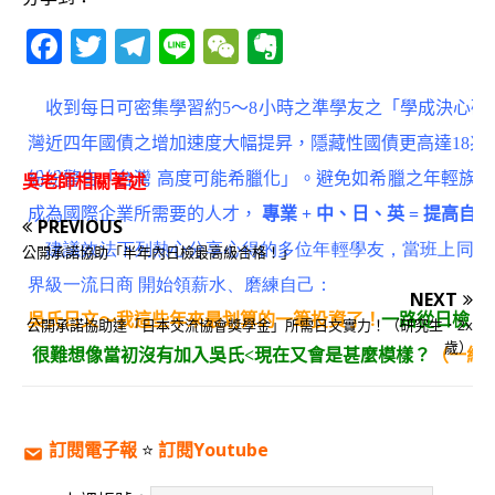
F
T
T
Li
W
E
a
w
el
n
e
v
c
it
e
e
C
e
收到每日可密集學習約5～8小時之準學友之「學成決心確認
e
te
g
h
r
灣近四年國債之增加速度大幅提昇，隱藏性國債更高達18兆
b
r
ra
at
n
吳老師相關著述
紛紛警告「台灣 高度可能希臘化」。避免如希臘之年輕族群
o
m
o
成為國際企業所需要的人才，
專業
+
中、日、英
=
提高自己
PREVIOUS
o
te
建議效法下列熱心分享心得的多位年輕學友，當班上同學
公開承諾協助「半年內日檢最高級合格！」
k
界級一流日商 開始領薪水、磨練自己：
NEXT
吳氏日文～我這些年來最划算的一筆投資了！
一路從日檢，
公開承諾協助達「日本交流協會獎學金」所需日文實力！（研究生．2x
歲）
很難想像當初沒有加入吳氏<現在又會是甚麼模樣？
（一級
我的學成目標、決
訂閱電子報
⭐️
訂閱Youtube
WSL於
9X
年畢業於台中○○科技大學○管系，在求學期間