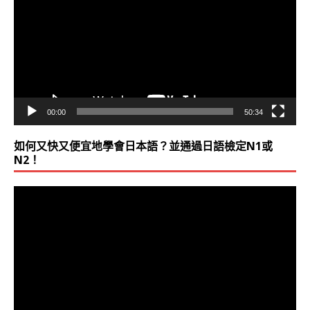
播
放
器
00:00
50:34
如何又快又便宜地學會日本語？並通過日語檢定N1或
N2！
視
訊
播
放
器