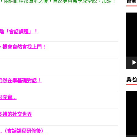
，兩個面相都瞭解之後，自然更容易學成全貌。加油！
台幣
視
訊
播
階「會話課程」！
放
器
，機會自然會找上門！
吳老
仍然在學基礎對話！
視
很充實…
訊
播
多禮的社交世界
放
器
..（會話課程研修後）