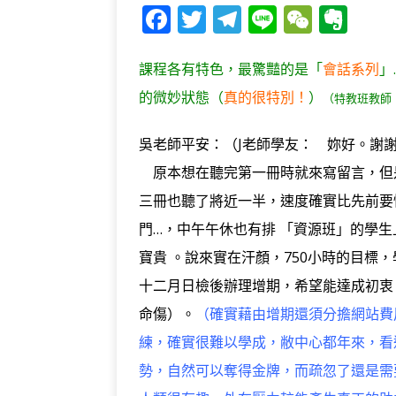
F
T
T
Li
W
E
a
w
el
n
e
v
c
it
e
e
C
e
課程各有特色，最驚豔的是「
會話系列
」
e
te
g
h
r
的微妙狀態（
真的很特別！
）
（特教班教師
b
r
ra
at
n
吳老師平安：（J老師學友： 妳好。謝
o
m
o
原本想在聽完第一冊時就來寫留言，但
o
te
三冊也聽了將近一半，速度確實比先前要
k
門…，中午午休也有排 「資源班」的學生
寶貴 。說來實在汗顏，750小時的目標，
十二月日檢後辦理增期，希望能達成初衷
命傷）。
（確實藉由增期還須分擔網站費
練，確實很難以學成，敝中心都年來，看
勢，自然可以奪得金牌，而疏忽了還是需