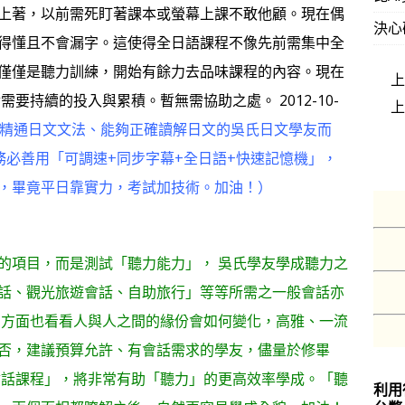
上著，以前需死盯著課本或螢幕上課不敢他顧。現在偶
決心
得懂且不會漏字。這使得全日語課程不像先前需集中全
僅僅是聽力訓練，開始有餘力去品味課程的內容。現在
要持續的投入與累積。暫無需協助之處。 2012-10-
精通日文文法、能夠正確讀解日文的吳氏日文學友而
務必善用「可調速+同步字幕+全日語+快速記憶機」，
，畢竟平日靠實力，考試加技術。加油！）
項目，而是測試「聽力能力」， 吳氏學友學成聽力之
話、觀光旅遊會話、自助旅行」等等所需之一般會話亦
另方面也看看人與人之間的緣份會如何變化，高雅、一流
否，建議預算允許、有會話需求的學友，儘量於修畢
會話課程」，將非常有助「聽力」的更高效率學成。「聽
利用