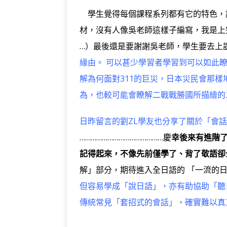
學生覺得每個課程系列都有它的特色，讓
材，沒有人像吳老師這樣子編寫，我是上
…）最後還是要謝謝吳老師，學生要去上
緣由。 可以甚少學習者學習到可以如此
解為何面對311的巨災，日本災民會那
為，也較可能會瞭解二戰戰勝國所描繪的
日昨留言的劉ZL學友也分享了關於「會
………………………………………慶
幸後來有進階了
記得起來，不像先前僅學了、背了敬語卻
解」部分，期待進入全日語的 「一流的
但容易學成「說日語」，亦有助協助「聽
傳統常見「套招式的會話」，確實難以真