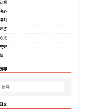
就業
決心
規劃
解答
方法
成效
類
搜尋
日文