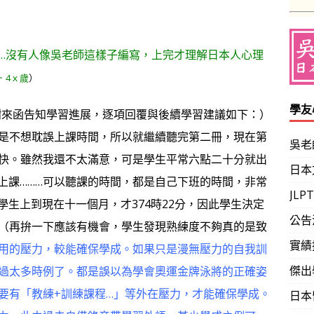
…沒有人像吳老師這樣子編寫，上完才理解日本人心理
．4ｘ歲
）
學友
謝來函告知學習進展，逐項回覆與後續學習建議如下：）
是不想耽誤上課時間，所以就繼續聽完第二冊，現在第
吳老
快。雖然我還不太滿意，可是學生平常六點二十分就出
日本
上課………可以聽課的時間，都是自己下班的時間，非常
JL
學生上到現在十一個月，才374時22分，因此學生決定
公告
（再拚一下應該有機會，學生發現熟練度不夠真的是致
實績
用的壓力，較能確保學成。如果只是漫無壓力的自我訓
傑出
過太多時例了。都是誤以為學會奧運金牌泳將的正確姿
要有「教練+訓練課程…」等外在壓力，才能確保學成。
日本