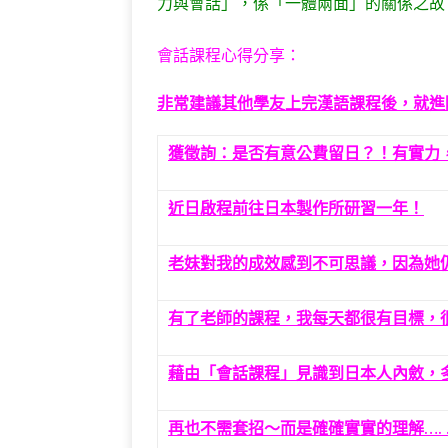
力與會話」，係「一體兩面」的關係之故
會話課程心得分享：
非常建議其他學友上完漢語課程後，就進
獲徵詢：是否有意公費留日？！有實力
近日啟程前往日本製作所研習一年！
老妹對我的成效感到不可思議，因為她
有了老師的課程，我每天都很有目標，
藉由「會話課程」見識到日本人內斂，
再也不需套招～而是確確實實的理解…. 