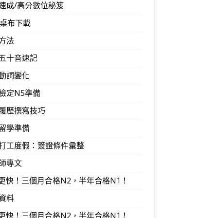
速成/高分數位秘笈
音桌布下載
方法
五十音速記
動詞變化
檢定N5準備
履歷撰寫技巧
留學準備
打工度假：簽證條件彙整
師專文
I更快！三個月合格N2，半年合格N1！
資料
I更快！三個月合格N2，半年合格N1！