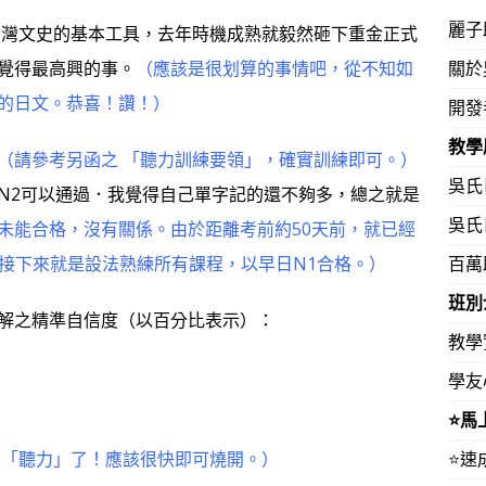
麗子
灣文史的基本工具，去年時機成熟就毅然砸下重金正式
覺得最高興的事。
（應該是很划算的事情吧，從不知如
關於
的日文。恭喜！讚！）
開發
教學
（請參考另函之 「聽力訓練要領」，確實訓練即可。）
吳氏
2可以通過．我覺得自己單字記的還不夠多，總之就是
吳氏
未能合格，沒有關係。由於距離考前約50天前，就已經
。接下來就是設法熟練所有課程，以早日N1合格。）
百萬
班別
解之精準自信度（以百分比表示）：
教學
學友
⭐️
的「聽力」了！應該很快即可燒開。）
⭐️