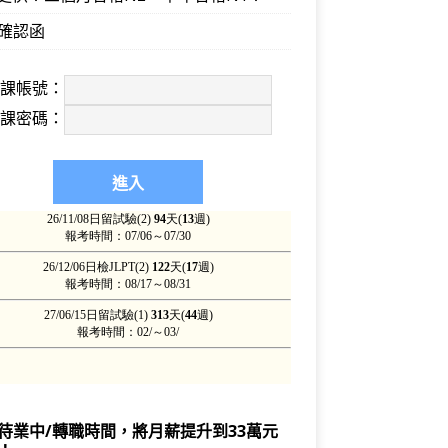
確認函
上課帳號：
上課密碼：
待業中/轉職時間，將月薪提升到33萬元