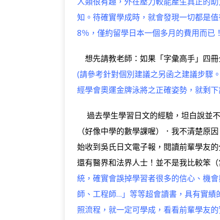
人類很有趣，外在壓力較能產生真正的助
知。待確實學成時，就會發現一切都是值
8％，僅約留學日本一個多月的費用而已
想先請教老師：如果「字彙高手」四冊
(請參考針對個別建議之另函之建議步驟
經學會奧運金牌泳將之正確姿勢，就剩下
過去學生學習日文的經驗，坦白說並不
（好像中學的數學課喔）．我不清楚原因
始收到吳氏日文電子報，閱讀前輩學友的
還有醫界和法界人士！並不是我比較笨（
統，確實會誤掉學習者很多的信心、機會
師、工程師…」等等超會讀書，具有實績
照流程，就一定可學成，看看前輩學友的