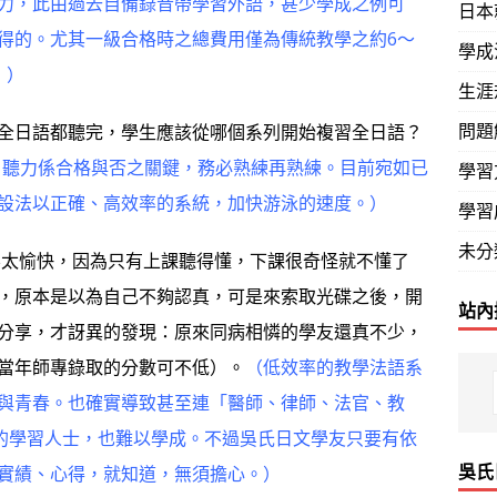
力，此由過去自備錄音帶學習外語，甚少學成之例可
日本
得的。尤其一級合格時之總費用僅為傳統教學之約6～
學成
！）
生涯
問題
全日語都聽完，學生應該從哪個系列開始複習全日語？
。聽力係合格與否之關鍵，務必熟練再熟練。目前宛如已
學習
設法以正確、高效率的系統，加快游泳的速度。）
學習
未分
太愉快，因為只有上課聽得懂，下課很奇怪就不懂了
，原本是以為自己不夠認真，可是來索取光碟之後，開
站內
分享，才訝異的發現：原來同病相憐的學友還真不少，
當年師專錄取的分數可不低）。
（低效率的教學法語系
與青春。也確實導致甚至連「醫師、律師、法官、教
的學習人士，也難以學成。不過吳氏日文學友只要有依
吳氏
實績、心得，就知道，無須擔心。）