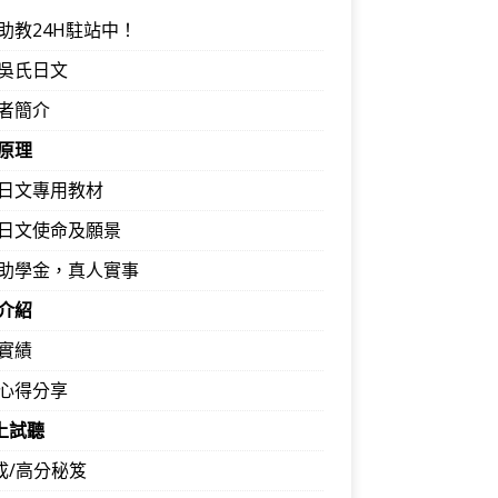
助教24H駐站中！
吳氏日文
者簡介
原理
日文專用教材
日文使命及願景
助學金，真人實事
介紹
實績
心得分享
馬上試聽
速成/高分秘笈