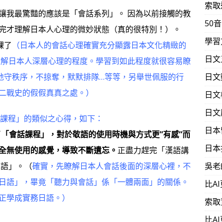
索取
我最驚豔的應該是「會話系列」。 因為以前接觸的教
50
完才理解日本人心理的微妙狀態（真的很特別！）。
學習
課了
（日本人的會話心理確實充分顯露日本文化精緻的
日文
瞭解日本人深層心理的程度。學習到如此程度就很容易瞭
樣地守秩序，不掠奪，默默排隊…等等，另舉世佩服的行
日文
二戰史的假假真真之處。）
日文
日文
話課程」的類似之心得，如下：
日本
「會話課程」，對於敬語的使用時機與方式更”有感”而
日本
全無使用的感覺，導致不斷遺忘。
正盡力趕完「漢語講
日語」。（
確實，先瞭解日本人會話後面的深層心裡，不
吳老
日語」，畢竟「聽力與會話」係「一體兩面」的關係。
比A
正學成實務日語。）
索取
比A