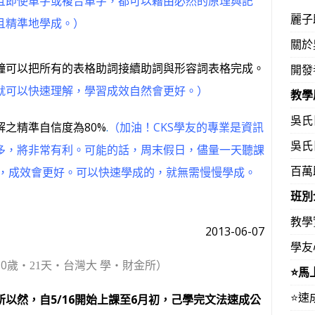
且即使單字或複合單字，都可以藉由必然的原理與記
麗子
且精準地學成。）
關於
鐘可以把所有的表格助詞接續助詞與形容詞表格完成。
開發
就可以快速理解，學習成效自然會更好。）
教學
吳氏
之精準自信度為80%
.
（加油！CKS學友的專業是資訊
吳氏
多，將非常有利。可能的話，周末假日，儘量一天聽課
百萬
時，成效會更好。可以快速學成的，就無需慢慢學成。
班別
教學
2013-06-07
學友
0歲
‧21天‧台灣大 學‧財金所）
⭐️
⭐️
以然，自5/16開始上課至6月初，己學完文法速成公