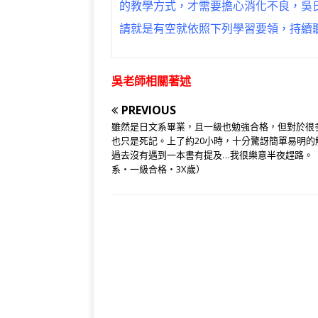
的教學方式，才需要擔心消化不良，吳
請就是有空就依照下列學習要領，持續
吳老師相關著述
PREVIOUS
雖然是日文系畢業，且一級也勉強合格，但對於很
也只是死記。上了約20小時，十分驚訝簡單易明的
過去沒有遇到一本書有提及…我很樂意半夜趕路。
系‧一級合格‧3X歲）