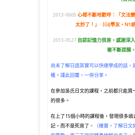
2013-0605
心裡不斷地歡呼：「文法
太妙了！」（GIJ學友‧N1
2013-0527
自認記憶力很差，感謝深
複不斷提醒，
尚未了解日語其實可以快速學成的話，
穫。謹此回覆，一併分享。
在參加吳氏日文的課程，之前都只能買
的很多。
在上了15個小時的課程後，發現很多
記，而不是死背了
。
（確實。了解日文