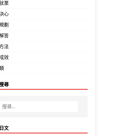
就業
決心
規劃
解答
方法
成效
類
搜尋
日文