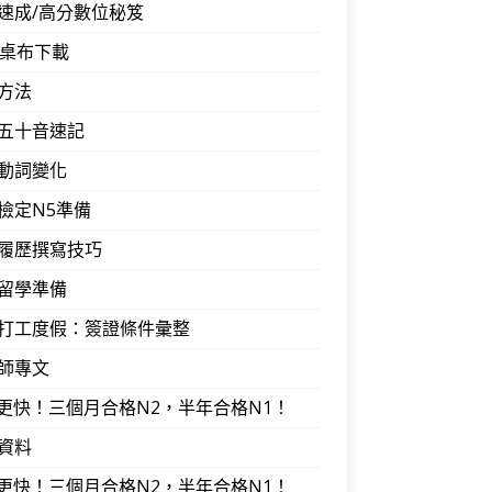
速成/高分數位秘笈
音桌布下載
方法
五十音速記
動詞變化
檢定N5準備
履歷撰寫技巧
留學準備
打工度假：簽證條件彙整
師專文
I更快！三個月合格N2，半年合格N1！
資料
I更快！三個月合格N2，半年合格N1！