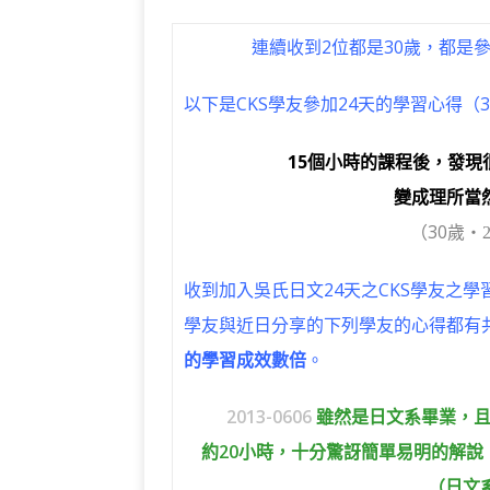
a
w
el
n
e
v
c
it
e
e
C
e
連續收到2位都是30歲，都是
e
te
g
h
r
以下是CKS學友參加24天的學習心得（3
b
r
ra
at
n
o
m
o
15個小時的課程後，發
o
te
變成理所當
k
（30歲
‧
收到加入吳氏日文24天之CKS學友之學習
學友與近日分享的下列學友的心得都有
的學習成效數倍
。
2
013-0606
雖然是日文系畢業，
約20小時，十分驚訝簡單易明的解
（日文