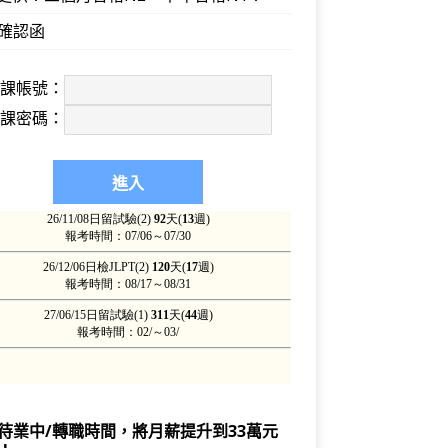
確認函
上課帳號：
上課密碼：
待業中/轉職時間，將月薪提升到33萬元