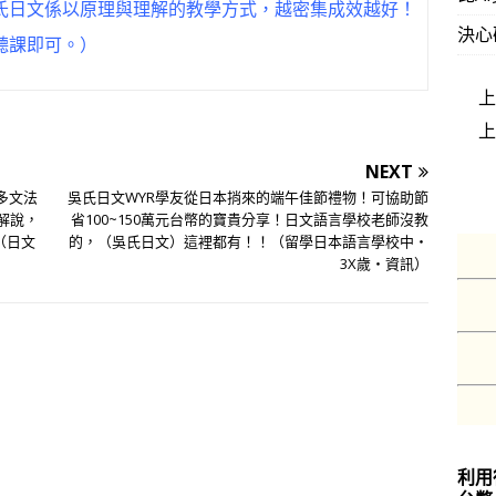
氏日文係以原理與理解的教學方式，越密集成效越好！
決心
聽課即可。）
NEXT
多文法
吳氏日文WYR學友從日本捎來的端午佳節禮物！可協助節
解說，
省100~150萬元台幣的寶貴分享！日文語言學校老師沒教
（日文
的，（吳氏日文）這裡都有！！（留學日本語言學校中‧
3X歲‧資訊）
利用