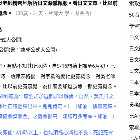
吳老師精密地解析日文深感佩服。看日文文章，比以前
索取
概念。
（30歲
‧21天‧台灣大 學‧財金所）
50
學習
後：
日文
式大公開)
日文
開(書：速成公式大公開)
日文
，有點不知其所以然，自5/16開始上課至6月初，己
日文
小時，熟練表格後，對字彙的變化更有概念，對吳老師
日本
，比以前更有感覺，為什麼要加逗號等，都更有概念。
日本
細到連為什麼要加加逗都加以解說。自然，吳氏日文
吳老
據地正確翻譯出來。謝謝肯定。）（加油！儘量密集。
比A
流協會獎學金」之機會很高，建議可多考慮。加油！）
索取
天即使12小時以上，也無須擔心消化不良，死記死背
比A