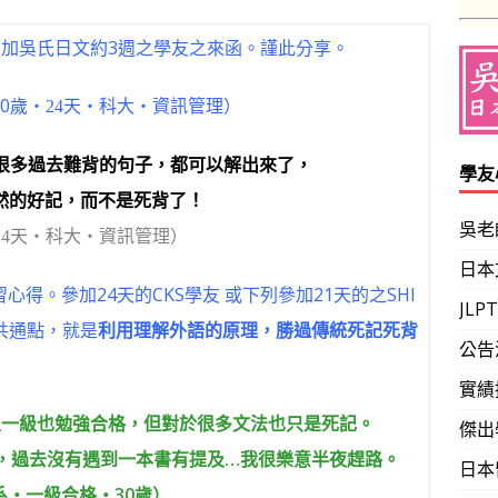
參加吳氏日文約3週之學友之來函。謹此分享。
0歲
‧24天‧科大‧資訊管理）
現很多過去難背的句子，都可以解出來了，
學友
然的好記，而不是死背了！
吳老
24天‧科大‧資訊管理）
日本
心得。參加24天的CKS學友 或下列參加21天的之SHI
JL
共通點，就是
利用理解外語的原理，勝過傳統死記死背
公告
實績
且一級也勉強合格，但對於很多文法也只是死記。
傑出
說，過去沒有遇到一本書有提及…我很樂意半夜趕路。
日本
系‧一級合格‧30歲）