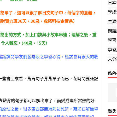
日本
學成
變簡單了，還可以很了解日文句子中，每個字的意義，
絕對實力班36天‧30歲‧虎尾科技企管系）
生涯
問題
入簡出的方式，加上口訣與小故事串連；理解之後，重
學習
令人難忘。(4X歲‧15天）
學習
建議詳閱學友們各階段之學習心得，應該會有很大的收
未分
站內
一些書回來看，背背句子背背單子而已，花時間要死記
過去難背的句子都可以解出來了，而變成理所當然的好
的原理之後，很多東西都無須死記死背，宛如在解簡單
吳氏