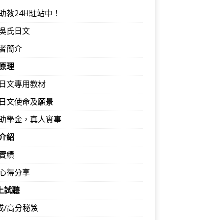
助教24H駐站中！
吳氏日文
者簡介
原理
日文專用教材
日文使命及願景
助學金，真人實事
介紹
實績
心得分享
馬上試聽
速成/高分秘笈