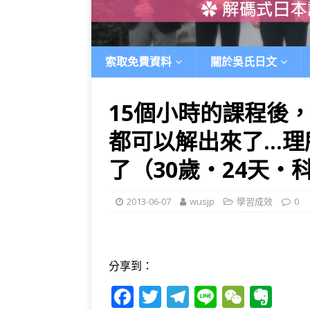
索取免費資料
關於吳氏日文
15個小時的課程後
都可以解出來了…理
了（30歲‧24天‧
2013-06-07
wusjp
學習成效
0
分享到：
F
T
T
Li
W
E